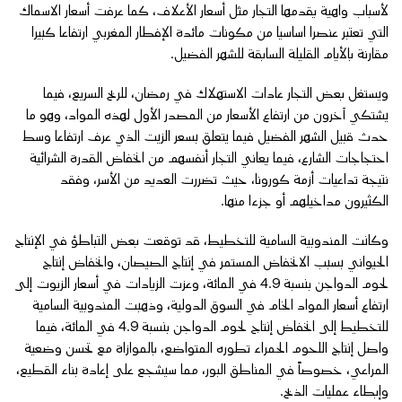
لأسباب واهية يقدمها التجار مثل أسعار الأعلاف، كما عرفت أسعار الاسماك
التي تعتبر عنصرا اساسيا من مكونات مائدة الإفطار المغربي ارتفاعا كبيرا
مقارنة بالأيام القليلة السابقة للشهر الفضيل.
ويستغل بعض التجار عادات الاستهلاك في رمضان، للربح السريع، فيما
يشتكي آخرون من ارتفاع الأسعار من المصدر الأول لهذه المواد، وهو ما
حدث قبيل الشهر الفضيل فيما يتعلق بسعر الزيت الذي عرف ارتفاعا وسط
احتجاجات الشارع، فيما يعاني التجار أنفسهم من انخفاض القدرة الشرائية
نتيجة تداعيات أزمة كورونا، حيث تضررت العديد من الأسر، وفقد
الكثيرون مداخيلهم أو جزءا منها.
وكانت المندوبية السامية للتخطيط، قد توقعت بعض التباطؤ في الإنتاج
الحيواني بسبب الانخفاض المستمر في إنتاج الصيصان، وانخفاض إنتاج
لحوم الدواجن بنسبة 4.9 في المائة، وعزت الزيادات في أسعار الزيوت إلى
ارتفاع أسعار المواد الخام في السوق الدولية، وذهبت المندوبية السامية
للتخطيط إلى انخفاض إنتاج لحوم الدواجن بنسبة 4.9 في المائة، فيما
واصل إنتاج اللحوم الحمراء تطوره المتواضع، بالموازاة مع تحسن وضعية
المراعي، خصوصاً في المناطق البور، مما سيشجع على إعادة بناء القطيع،
وإبطاء عمليات الذبح.