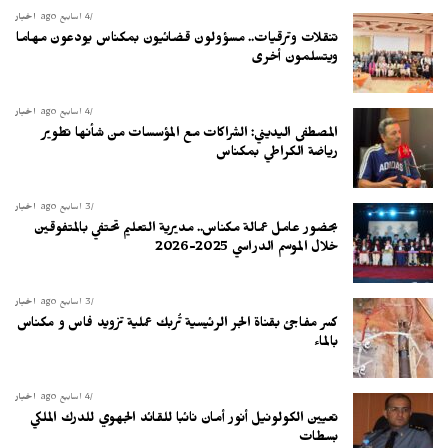
4 أسابيع ago
أخبار
تنقلات وترقيات.. مسؤولون قضائيون بمكناس يودعون مهاما
ويتسلمون أخرى
4 أسابيع ago
أخبار
المصطفى اليديني: الشراكات مع المؤسسات من شأنها تطوير
رياضة الكراطي بمكناس
3 أسابيع ago
أخبار
بحضور عامل عمالة مكناس.. مديرية التعليم تحتفي بالمتفوقين
خلال الموسم الدراسي 2025-2026
3 أسابيع ago
أخبار
كسر مفاجئ بقناة الجر الرئيسية تُربك عملية تزويد فاس و مكناس
بالماء
4 أسابيع ago
أخبار
تعيين الكولونيل أنور أمان نائبا للقائد الجهوي للدرك الملكي
بسطات