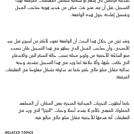
بمدينة مراكش بأي إشعار أو شكاية تتضمن المعطيات المرفقة بهذا
التسجيل، قبل أن يتم فتح بحث مكن من تحديد هوية صاحب المحل
وتحصيل إفادته حول هذه الواقعة.
وقد تبين من خلال هذا البحث أن الواقعة تعود لأكثر من أسبوع قبل عيد
الأضحى، وأن صاحب المحل الذي يظهر في هذا التسجيل كان بصدد
منع السائحة الأجنبية من ولوج محله بسبب حالة السكر البين والاندفاع
التي كانت عليها، وألا علاقة لما ورد في هذا التسجيل بتقديم وجبة
غذائية مقابل مبلغ مالي كبير كما تم تداوله بشكل مغلوط في التعليقات
المرفقة.
كما أظهرت التحريات الميدانية المنجزة بعين المكان، أن المطعم
المملوك للمعني بالأمر لا يقدم أصلا وجبات “البيتزا” التي ورد في
التعليقات أنه قدمها للأجنبية مقابل مبلغ مالي مبالغ فيه.
RELATED TOPICS: