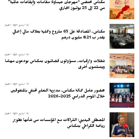
مكناس تحتضن “مهرجان عيساوة: مقامات وإيقاعات عالمية”
من 22 إلى 25 يوليوز الجاري
4 أسابيع ago
أخبار
مكناس.. المصادقة على 65 مشروع وعملية بغلاف مالي إجمالي
يقدر ب 8.21 مليون درهم
4 أسابيع ago
أخبار
تنقلات وترقيات.. مسؤولون قضائيون بمكناس يودعون مهاما
ويتسلمون أخرى
3 أسابيع ago
أخبار
بحضور عامل عمالة مكناس.. مديرية التعليم تحتفي بالمتفوقين
خلال الموسم الدراسي 2025-2026
4 أسابيع ago
أخبار
المصطفى اليديني: الشراكات مع المؤسسات من شأنها تطوير
رياضة الكراطي بمكناس