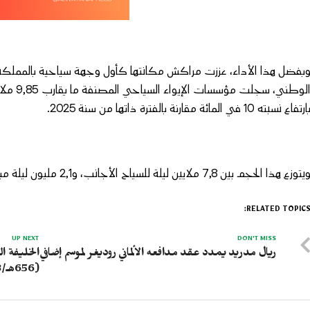
الوطني، 
ارتفاع نسبته 10 في المائة مقارنة بالفترة ذاتها من سنة 2025.
يتوزع هذا الحجم بين 7,8 ملايين ليلة للسياح الأجانب، و2,1 مليون ليلة مبيت للسياح .
RELATED TOPICS
UP NEXT
DON'T MISS
ريال مدريد يمدد عقد مدافعه الألماني روديغر لموسم إضافي
الخليفة ا
(656هـ/1258م)