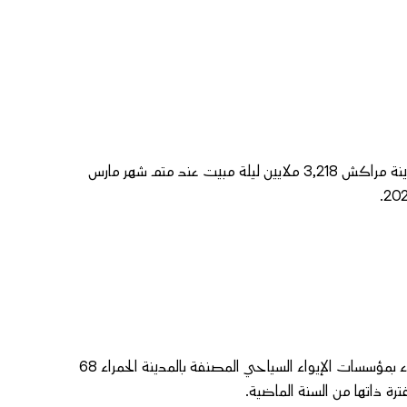
بلغ عدد ليالي المبيت المسجلة بمؤسسات الإيواء السياحي المصنفة بمدينة مراكش 3,218 ملايين ليلة مبيت عند متم شهر مارس
وحسب آخر المعطيات الصادرة عن مرصد السياحة، فقد بلغ معدل الملء بمؤسسات الإيواء السياحي المصنفة بالمدينة الحمراء 68
ة ذاتها من السنة الماضية.