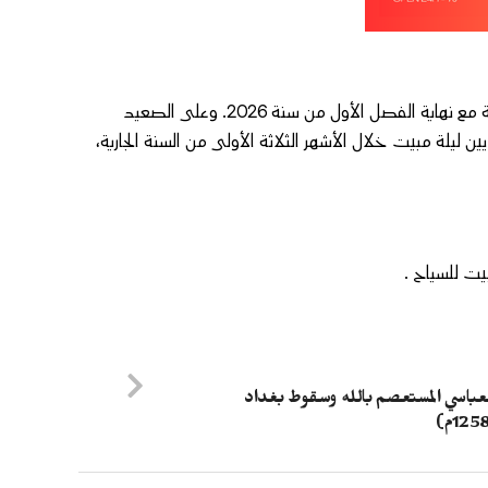
وبفضل هذا الأداء، عززت مراكش مكانتها كأول وجهة سياحية بالمملكة مع نهاية الفصل الأول من سنة 2026. وعلى الصعيد
سجلت مؤسسات الإيواء السياحي المصنفة ما يقارب 9,85 ملايين ليلة مبيت خلال الأشهر الثلاثة الأولى من السنة الجارية،
لعباسي المستعصم بالله وسقوط بغداد