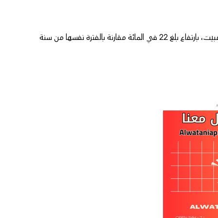
وخلال شهر مارس وحده، سجلت هذه المؤسسات نحو 1,193 مليون ليلة مبيت، بارتفاع بلغ 22 في المائة مقارنة بالفترة نفسها من سنة