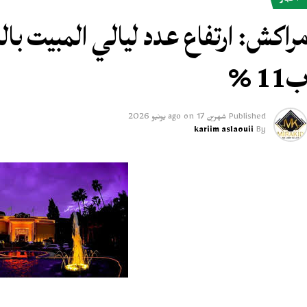
أخبار
راكش: ارتفاع عدد ليالي المبيت ب
11 %
Published
شهرين ago
17 يونيو 2026
on
kariim aslaouii
By