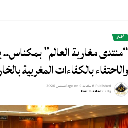
أخبار
منتدى مغاربة العالم” بمكناس.. يو
الاحتفاء بالكفاءات المغربية بالخار
Published
8 ساعات ago
9 أغسطس 2026
on
kariim aslaouii
By