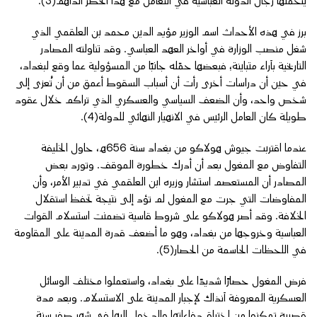
يتحملها رجال الدولة العباسية في التعامل مع هذا الخطر الداهم(3).
برز في هذه الأحداث اسم الوزير مؤيد الدين محمد بن العلقمي الذي
شغل منصب الوزارة في أواخر العهد العباسي. وقد تناولته المصادر
التاريخية بآراء متباينة؛ فبعضها حمّله جانبًا من المسؤولية عما وقع لبغداد،
في حين أن دراسات أخرى رأت أن أسباب السقوط أعمق من أن تُعزى إلى
شخص واحد، وأن الضعف السياسي والعسكري الذي تراكم خلال عقود
طويلة كان العامل الرئيس في الانهيار النهائي للدولة(4).
عندما اقتربت جيوش هولاكو من بغداد سنة 656هـ، حاول الخليفة
التفاوض مع المغول بعد أن أدرك خطورة الموقف. وتورد بعض
المصادر أن المستعصم استشار وزيره ابن العلقمي في تدبير الأمر، وأن
المفاوضات التي جرت مع المغول لم تؤد إلى نتيجة تحفظ استقلال
الخلافة. وقد أصر هولاكو على شروط قاسية تضمنت استسلام القوات
العباسية وخروجها من بغداد، وهو ما أضعف قدرة المدينة على المقاومة
في اللحظات الحاسمة من الحصار(5).
فرض المغول حصارًا شديدًا على بغداد، واستعملوا مختلف الوسائل
العسكرية المعروفة آنذاك لإجبار المدينة على الاستسلام. وبعد مدة
قصيرة تمكنوا من اختراق دفاعاتها والدخول إليها في شهر صفر سنة