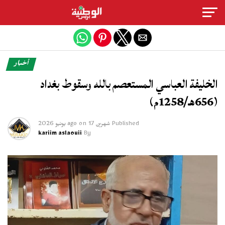
Exit mobile version
أخبار
الخليفة العباسي المستعصم بالله وسقوط بغداد
(656هـ/1258م)
Published
شهرين ago
17 يونيو 2026
on
kariim aslaouii
By