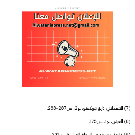
ADVERTISEMENT
(7) الهمذاني، تاريخ هولاكو، ج2، ص287-288.
(8) العيني، ج1، ص175.
(9) فاروق عمر فوزي، الدولة العباسية، ص321.