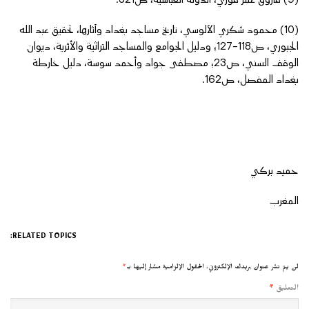
(10) محمود شكري الآلوسي، تاريخ مساجد بغداد وآثارها، تحقيق عبد الله
الجبوري، ص118-127؛ ودليل الجوامع والمساجد التراثية والأثرية، ديوان
الوقف السني، ص23؛ مصطفى جواد وأحمد سوسة، دليل خارطة
بغداد المفصل، ص162.
حميد بركي
المغرب
RELATED TOPICS:
لن يتم نشر عنوان بريدك الإلكتروني.
الحقول الإلزامية مشار إليها بـ
*
التعليق
*