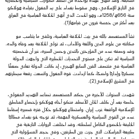
السابقة. وقد انتهى عهده بواحدة من أعظم الكوارث السياسية والحضارية
في التاريخ الإسلامي، وهي سقوط بغداد على يد المغول بقيادة هولاكو
سنة 656هـ/1258م، وهو الحدث الذي أنهى الخلافة العباسية في العراق
بعد أكثر من خمسة قرون من قيامها(1).
نشأ المستعصم بالله في بيت الخلافة العباسية، وتلقى ما يتناسب مع
مكانته من علوم الدين واللغة والآداب، ثم تولى الخلافة بعد وفاة والده.
وقد وصفه عدد من المؤرخين بالتدين وحسن السيرة، غير أن شخصيته
السياسية لم تكن على مستوى التحديات الخطيرة التي واجهت الدولة
العباسية في منتصف القرن السابع الهجري، إذ كانت الدولة تعاني ضعفًا
عسكريًا وإداريًا واضحًا، كما ازدادت قوة المغول واتسعت رقعة سيطرتهم
في المشرق الإسلامي(2).
شهدت السنوات الأخيرة من حكم المستعصم تصاعد التهديد المغولي،
خاصة بعد أن كلف الخان الأعظم منكو أخاه هولاكو بإخضاع المناطق
الإسلامية الواقعة غرب إيران. واستطاع هولاكو خلال فترة قصيرة إسقاط
عدد من القوى السياسية والعسكرية المهمة، ثم توجه نحو بغداد مطالبًا
الخليفة بالخضوع الكامل لسلطته. وقد اختلفت الروايات التاريخية في
طبيعة المراسلات التي جرت بين الطرفين، وفي حجم المسؤولية التي