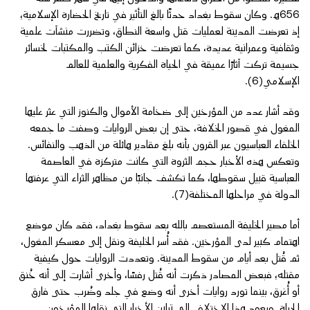
656هـ. وكان سقوط بغداد حدثًا بالغ التأثير في تاريخ الحضارة الإسلامية؛
إذ تعرضت المدينة لعمليات قتل واسعة النطاق، وتضررت منشآت علمية
وثقافية وعمرانية عديدة، كما تعرضت خزائن الكتب والمكتبات لخسائر
جسيمة تركت آثارًا عميقة في الحياة الفكرية والعلمية للعالم
الإسلامي(6).
وقد أشار عدد من المؤرخين إلى ضخامة الأموال والكنوز التي عثر عليها
المغول في قصور الخلافة، حتى إن بعض الروايات وصفت ما جمعه
الخلفاء العباسيون عبر القرون بأنه بلغ مقادير هائلة من الذهب والنفائس.
وتعكس هذه الأخبار حجم الثروة التي كانت متركزة في العاصمة
العباسية قبيل سقوطها، كما تكشف جانبًا من مظاهر الثراء التي عرفتها
الدولة في مراحلها المختلفة(7).
أما مصير الخليفة المستعصم بالله بعد سقوط بغداد، فقد كان موضع
اهتمام كبير لدى المؤرخين. فقد أُسر الخليفة ونقل إلى معسكر المغول،
ثم قُتل بعد أيام من سقوط المدينة. وتعددت الروايات حول كيفية
مقتله؛ فبعض المصادر ذكرت أنه قُتل رفسًا، وأخرى أشارت إلى أنه خُنق
أو أُغرق، بينما تورد روايات أخرى أنه وضع في جلد وضُرب حتى فارق
الحياة. ويعود هذا الاختلاف إلى تباين الأخبار التي نقلها المؤرخون