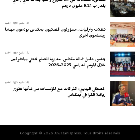
مكناس.. المصادقة على 65 مشروع وعملية بغلاف مالي إجمالي
يقدر ب 8.21 مليون درهم
4 أسابيع ago
أخبار
تنقلات وترقيات.. مسؤولون قضائيون بمكناس يودعون مهاما
ويتسلمون أخرى
3 أسابيع ago
أخبار
بحضور عامل عمالة مكناس.. مديرية التعليم تحتفي بالمتفوقين
خلال الموسم الدراسي 2025-2026
4 أسابيع ago
أخبار
المصطفى اليديني: الشراكات مع المؤسسات من شأنها تطوير
رياضة الكراطي بمكناس
Copyright © 2026 Alwataniapress. Tous droits réservés