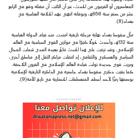
المعاصرون أو القريبون من الحدث، غير أن الثابت أن مقتله وقع في الرابع
عشر من صفر سنة 656هـ، وبوفاته انتهى عهد الخلافة العباسية في
بغداد(8).
مثّل سقوط بغداد نهاية مرحلة تاريخية امتدت منذ قيام الدولة العباسية
سنة 132هـ، وأحدث تحولًا كبيرًا في موازين القوى السياسية في العالم
الإسلامي. وقد ترتبت على هذا الحدث نتائج بعيدة المدى شملت المجال
السياسي والعسكري والثقافي، إذ انتقلت مراكز الثقل إلى مناطق أخرى،
وبرزت قوى جديدة تولت قيادة العالم الإسلامي في القرون اللاحقة.
كما بقيت ذكرى سقوط بغداد حاضرة في الذاكرة التاريخية الإسلامية
بوصفها رمزًا لأحد أعظم المنعطفات الحضارية في تاريخ الأمة(9).
ADVERTISEMENT