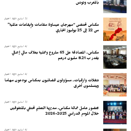
بالمغرب وتونس
3 أسابيع ago
أخبار
مكناس تحتضن “مهرجان عيساوة: مقامات وإيقاعات عالمية”
من 22 إلى 25 يوليوز الجاري
4 أسابيع ago
أخبار
مكناس.. المصادقة على 65 مشروع وعملية بغلاف مالي إجمالي
يقدر ب 8.21 مليون درهم
4 أسابيع ago
أخبار
تنقلات وترقيات.. مسؤولون قضائيون بمكناس يودعون مهاما
ويتسلمون أخرى
3 أسابيع ago
أخبار
بحضور عامل عمالة مكناس.. مديرية التعليم تحتفي بالمتفوقين
خلال الموسم الدراسي 2025-2026
4 أسابيع ago
أخبار