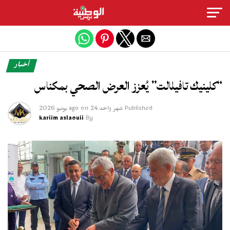
Exit mobile version
أخبار
“كلينيك تافيلالت” يُعزز العرض الصحي بمكناس
Published
شهر واحد ago
24 يونيو 2026
on
kariim aslaouii
By