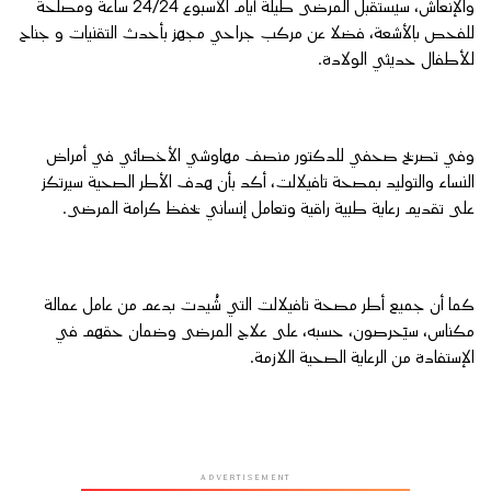
والإنعاش، سيستقبل المرضى طيلة أيام الأسبوع 24/24 ساعة ومصلحة
للفحص بالأشعة، فضلا عن مركب جراحي مجهز بأحدث التقنيات و جناح
للأطفال حديثي الولادة.
وفي تصريح صحفي للدكتور منصف مهاوشي الأخصائي في أمراض
النساء والتوليد بمصحة تافيلالت، أكد بأن هدف الأطر الصحية سيرتكز
على تقديم رعاية طبية راقية وتعامل إنساني يحفظ كرامة المرضى.
كما أن جميع أطر مصحة تافيلالت التي شُيدت بدعم من عامل عمالة
مكناس، سيَحرصون، حسبه، على علاج المرضى وضمان حقهم في
الإستفادة من الرعاية الصحية اللازمة.
ADVERTISEMENT