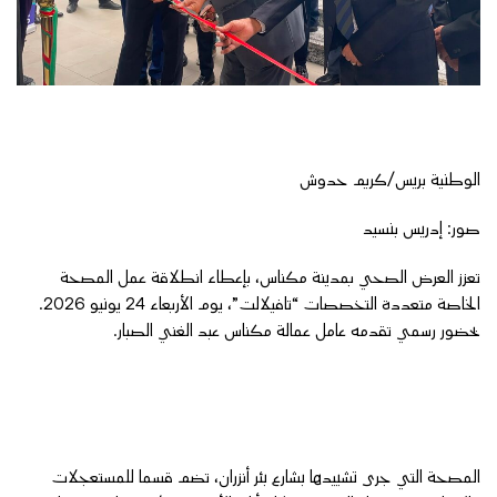
الوطنية بريس/كريم حدوش
صور: إدريس بنسيد
تعزز العرض الصحي بمدينة مكناس، بإعطاء انطلاقة عمل المصحة
الخاصة متعددة التخصصات “تافيلالت”، يوم الأربعاء 24 يونيو 2026.
بحضور رسمي تقدمه عامل عمالة مكناس عبد الغني الصبار.
المصحة التي جرى تشييدها بشارع بئر أنزران، تضم قسما للمستعجلات