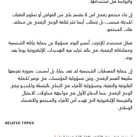
والروابط قبل استخدامها.
إن بناء مجتمع رقمي آمن لا يقتصر على سن القوانين أو تطوير التقنيات
الحديثة فحسب، بل يتطلب أيضا نشر ثقافة الوعي الرقمي بين مختلف
فئات المجتمع.
فكل مستخدم للإنترنت أصبح اليوم مسؤولا عن حماية بياناته الشخصية
وممتلكاته الرقمية، في عالم تتزايد فيه التهديدات الإلكترونية يوما بعد
يوم.
إن حماية المعطيات الشخصية لم تعد خيارا، بل أصبحت ضرورة تفرضها
طبيعة العصر الرقمي. وبين مسؤولية المؤسسات في توفير الحماية
القانونية والتقنية، ومسؤولية الأفراد في التحلي باليقظة والحذر،و يبقى
الوعي الرقمي خط الدفاع الأول في مواجهة محاولات الاحتيال
والقرصنة الإلكترونية التي تهدد أمن الأفراد والمجتمع والاقتصاد
الوطني.
RELATED TOPICS: