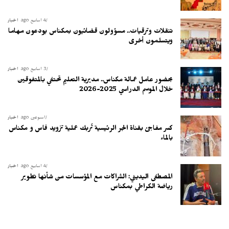
4 أسابيع ago
أخبار
تنقلات وترقيات.. مسؤولون قضائيون بمكناس يودعون مهاما
ويتسلمون أخرى
3 أسابيع ago
أخبار
بحضور عامل عمالة مكناس.. مديرية التعليم تحتفي بالمتفوقين
خلال الموسم الدراسي 2025-2026
أسبوعين ago
أخبار
كسر مفاجئ بقناة الجر الرئيسية تُربك عملية تزويد فاس و مكناس
بالماء
4 أسابيع ago
أخبار
المصطفى اليديني: الشراكات مع المؤسسات من شأنها تطوير
رياضة الكراطي بمكناس