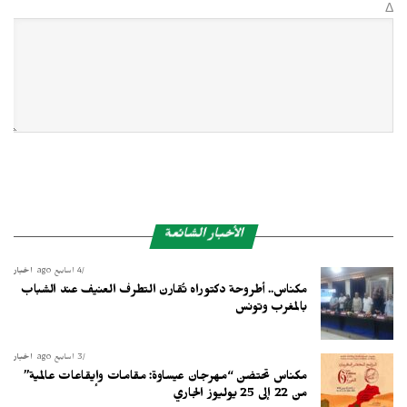
Δ
الأخبار الشائعة
4 أسابيع ago
أخبار
مكناس.. أطروحة دكتوراه تُقارن التطرف العنيف عند الشباب
بالمغرب وتونس
3 أسابيع ago
أخبار
مكناس تحتضن “مهرجان عيساوة: مقامات وإيقاعات عالمية”
من 22 إلى 25 يوليوز الجاري