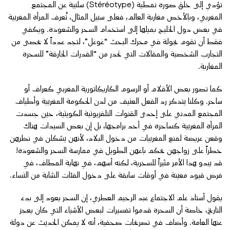
تؤدي إلى خلق صورة نمطية (Stéréotype) سلبية عن المجتمع
المغربي، وبالأخص مغاربة العالم؛ فعلى سبيل المثال، تُعرف المرأة المغربية
في بعض دول الخليج بميلها إلى استخدام السحر والشعوذة. ويكفي
فقط أن تقوم بجولة في محرك البحث “غوغل”، لتجد عدداً لا يحصى من
التجارب الشخصية والمقالات التي تحذر من “القدرات الخارقة” للسحرة
المغاربة.
كما تصور بعض الأقلام أو الرسوم الكاريكاتورية المغربي كعراف أو
ساحر. وكلنا يتذكر رد الفعل العنيف من لدن الحكومة المغربية وأطياف
المجتمع المدني على إحدى القنوات التلفزيونية الكويتية، حين جسدت
المرأة المغربية كساحرة في أحد برامجها؛ بل إن بعض السيدات هناك
وقعن عريضة لمنع المغربيات من دخول البلاد، لأنهن يشكلن في نظرهن
خطراً على زواجهن بحكم باعهن الطويل في ممارسة السحر والشعوذة!
قد يبدو هذا الأمر مثيراً للسخرية، لكنه أسهم، في نهاية المطاف، في
فرض قيود معينة في أوقات سابقة على دخول الفئات الشابة من النساء.
يقول أستاذ علم الاجتماع عبد الرحيم العطري، إن السحر يعود إلى بدء
التاريخ، خاصة أن السحرة قدموا تفسيرات لبعض الأشياء التي كان يعجز
عنها العامة. وأضاف في تصريحات صحفية، أنه لا يمكن الحديث عن دولة