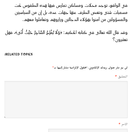
في الواقع، توجد محلات ومساكن تمارس فيها هذه الطقوس تحت
مسميات شتى وتغض الطرف عنها جهات عدة، بل إن من السياسيين
والمسؤولين من آمنوا بهؤلاء الدجالين وزاروهم وتعاملوا معهم.
وقد قال الله تعالى في كتابه الحكيم: ﴿وَلَا يُفْلِحُ السَّاحِرُ حَيْثُ أَتَىٰ﴾، فهل
تعتبرون؟
RELATED TOPICS:
لن يتم نشر عنوان بريدك الإلكتروني.
الحقول الإلزامية مشار إليها بـ
*
التعليق
*
الاسم
*