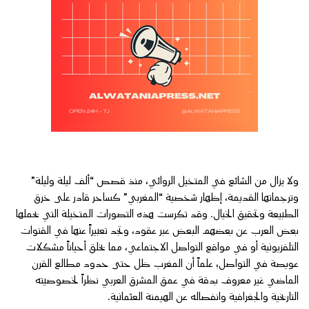
ولا يزال من الشائع في المتخيل الروائي، منذ قصص “ألف ليلة وليلة”
وترجماتها القديمة، إظهار شخصية “المغربي” كساحر قادر على خرق
الطبيعة وتحقيق الخيال. وقد تكرست هذه التصورات المتخيلة التي يحملها
بعض العرب عن بعضهم البعض عبر عقود، وتجد تعبيراً عنها في القنوات
التلفزيونية أو في مواقع التواصل الاجتماعي، مما يخلق أحياناً مشكلات
عويصة في التواصل؛ علماً أن المغرب ظل حتى حدود مطالع القرن
الماضي غير معروف بدقة في عمق المشرق العربي نظراً لخصوصيته
التاريخية والجغرافية وانفصاله عن الهيمنة العثمانية.