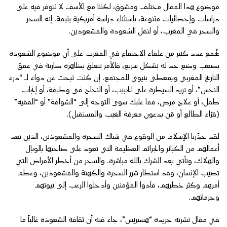
موضوع هذا المقال مختلف ومشوق، لكننا مع الأسف لا نتوفر فيه على
دراسات وإحصائيات متنوعة، باستثناء دراسة أمريكية يتيمة. إنه السحر
والسحر في المغرب، أو لنقل الشعوذة والمشعوذين.
يُجمع عدد كبير من علماء الاجتماع في المغرب على أن موضوع الشعوذة
يصعب وضع حد له بشكل سريع؛ فالأمر يتعلق بظاهرة ضاربة في عمق
التاريخ المغربي وبمعطى بنيوي للمجتمع. إن كنت تبحث عن دواء لـ “درء
النحس”، أو تريد السيطرة على الحبيب، أو النجاح في وظيفة، أو إنجاب
طفل، أو علاج مرض، فما عليك سوى التوجه إلى “الشوافة” أو “الفقيه”
(قرّاء الطالع أو مَن يدعون معرفة الغيب والمستقبل).
لقد حذّرنا الإسلام من الوقوع في شباك السحرة والمشعوذين، الذين تعد
أعمالهم من الكبائر والجرائم العظيمة التي تعود على صاحبها بالوبال
والهلاك، وتأتي بعد الشرك بالله مباشرة. والسحر من أخطر الأمراض التي
تصيب الإنسان، وقد استطار شرر السحرة والكهنة والمشعوذين، وعظم
أمرهم وكثر خطرهم، فآذوا المؤمنين وأدخلوا الرعب إلى بيوتهم
وحرماتهم.
في مقال نشرته جريدة “هسبريس”، جاء فيه أن ثقافة الشعوذة غالباً ما