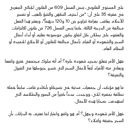
على المستوى القانوني، ينص الفصل 609 من القانون الجنائي المغربي
في فقرته 35 على أن: “من احترف التكهن والتنبؤ بالغيب أو تفسير
الأحلام يعاقب بغرامة تتراوح بين 10 و120 درهماً”، ويعتبر هذا الفعل
مخالفة من الدرجة الثالثة. كما ينص الفصل 726 من قانون الالتزامات
والعقود على بطلان كل اتفاق يكون موضوعه تعليم أو أداء أعمال
السحر والشعوذة أو القيام بأعمال مخالفة للقانون أو الأخلاق الحميدة أو
النظام العام.
فهل الأمر يتعلق بمجرد شعوذة عابرة؟ أم أنه سلوك مجتمعي يخترق واقعنا
ويعاني منه الأفراد تَبَعاً لأعمال السحر التي تنسج خيوطها في القبول
والتفرقة؟
ما هو مؤكد، أن جمعيات مدنية بحي بنسركاو بأكادير قامت سابقاً بحملة
نظافة بمقبرة الحي، ووجدت عدداً كبيراً من الصور والطلاسم التي
استهدفت ضحايا هذه الأعمال.
فهل الأمر شعوذة وجهل؟ أم هو واقع واعتبار لما تعترف به الديانات بأن
السحر حقيقة وابتلاء؟