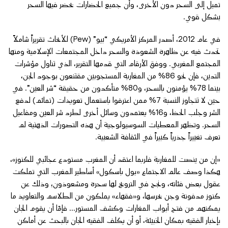
تميل إلى السحر دون الأخرى، وأن جميع الحضارات يحضر فيها السحر
بشكل قوي.
في عام 2012، أصدر المركز الأمريكي “بيو” (Pew) للأبحاث تقريراً شاملاً
تحدث فيه عن ظاهرة الشعوذة والسحر داخل المجتمعات الإسلامية ومنها
المجتمع المغربي. ووفق الأرقام التي قدمها التقرير، الذي تناول مؤشرات
التدين، فإن نحو 86% من المغاربة المستجوبين مقتنعون بوجود الجن،
بينما 78% يؤمنون بالسحر، و80% متأكدون من حقيقة “شر العين”. في
حين لا تتجاوز النسبة 7% ممن اعترفوا باستعمال تعويذات (تمائم) لدفع
الشر وجلب الحظ، و16% يعتمدون وسائل أخرى لطرد شر العين ومفاعيل
السحر. وتظهر المعطيات السوسيولوجية أن هذه التصورات الذهنية لم
تعرف تغييراً جذرياً كبيراً في الثقافة الشعبية.
«إن من ينصت للمغاربة فلربما اعتقد أن المغرب مستودع عجائبي للكنوز»،
هكذا وصف عالم الاجتماع «بول باسكول» أساطير المغرب التي تملكت
عقول بعض فئاته، ونجح في الترويج لها سحرة ومشعوذون؛ وذلك عن
كنوز مدفونة وجن يحرسها، و«فقهاء» يملكون من الطلاسم والتعاويذ ما
يمكنهم من فتح أبواب المغارات وكشف المستور… فإمّا أن يقوم الجان
بإخبار الفقيه بمكان الخبيئة، أو أن يكلف الفقيه الجان بالبحث عن أماكن