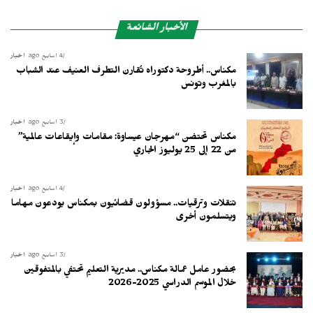
الأخبار الشائعة
4 أسابيع ago
أخبار
مكناس.. أطروحة دكتوراه تُقارن التطرف العنيف عند الشباب
بالمغرب وتونس
3 أسابيع ago
أخبار
مكناس تحتضن “مهرجان عيساوة: مقامات وإيقاعات عالمية”
من 22 إلى 25 يوليوز الجاري
4 أسابيع ago
أخبار
تنقلات وترقيات.. مسؤولون قضائيون بمكناس يودعون مهاما
ويتسلمون أخرى
3 أسابيع ago
أخبار
بحضور عامل عمالة مكناس.. مديرية التعليم تحتفي بالمتفوقين
خلال الموسم الدراسي 2025-2026