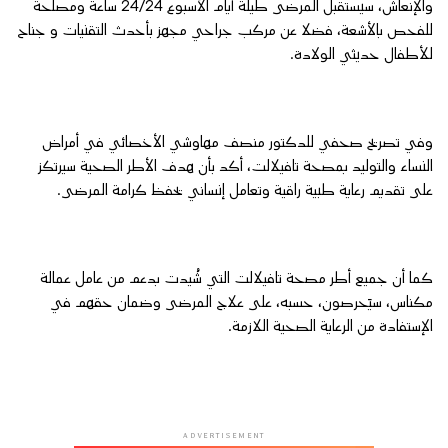
والإنعاش، سيستقبل المرضى طيلة أيام الأسبوع 24/24 ساعة ومصلحة
للفحص بالأشعة، فضلا عن مركب جراحي مجهز بأحدث التقنيات و جناح
للأطفال حديثي الولادة.
وفي تصريح صحفي للدكتور منصف مهاوشي الأخصائي في أمراض
النساء والتوليد بمصحة تافيلالت، أكد بأن هدف الأطر الصحية سيرتكز
على تقديم رعاية طبية راقية وتعامل إنساني يحفظ كرامة المرضى.
كما أن جميع أطر مصحة تافيلالت التي شُيدت بدعم من عامل عمالة
مكناس، سيَحرصون، حسبه، على علاج المرضى وضمان حقهم في
الإستفادة من الرعاية الصحية اللازمة.
ADVERTISEMENT