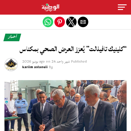
Exit mobile version
أخبار
“كلينيك تافيلالت” يُعزز العرض الصحي بمكناس
Published
شهر واحد ago
24 يونيو 2026
on
kariim aslaouii
By