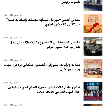
بالمغرب وتونس
3 أسابيع ago
أخبار
مكناس تحتضن “مهرجان عيساوة: مقامات وإيقاعات عالمية”
من 22 إلى 25 يوليوز الجاري
4 أسابيع ago
أخبار
مكناس.. المصادقة على 65 مشروع وعملية بغلاف مالي إجمالي
يقدر ب 8.21 مليون درهم
4 أسابيع ago
أخبار
تنقلات وترقيات.. مسؤولون قضائيون بمكناس يودعون مهاما
ويتسلمون أخرى
3 أسابيع ago
أخبار
بحضور عامل عمالة مكناس.. مديرية التعليم تحتفي بالمتفوقين
خلال الموسم الدراسي 2025-2026
4 أسابيع ago
أخبار