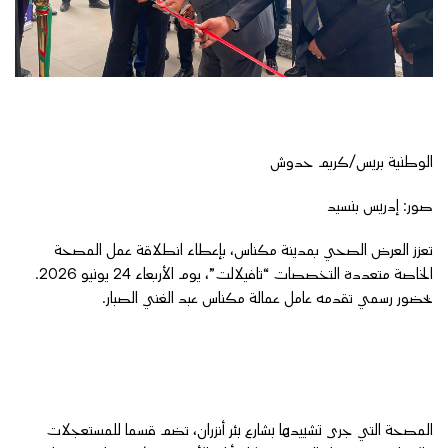
الوطنية بريس/كريم حدوش
صور: إدريس بنسيد
تعزز العرض الصحي بمدينة مكناس، بإعطاء انطلاقة عمل المصحة
الخاصة متعددة التخصصات “تافيلالت”، يوم الأربعاء 24 يونيو 2026.
بحضور رسمي تقدمه عامل عمالة مكناس عبد الغني الصبار.
المصحة التي جرى تشييدها بشارع بئر أنزران، تضم قسما للمستعجلات