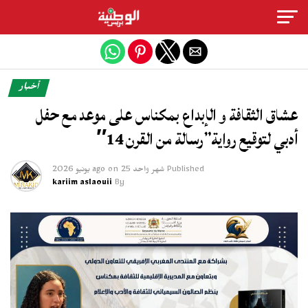
Exit mobile version
أخبار
عشاق الثقافة و الإبداع بمكناس على موعد مع حفل
أدبي لتوقيع رواية”رسالة من القرن 14″
Published
شهر واحد ago
25 يونيو 2026
on
kariim aslaouii
By