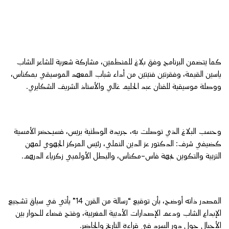
كما يتضمن البرنامج وفق بلاغ للمنظمين، مشاركة شعرية للشاعر الشاب
ياسين القيمة، وفقرتين فنيتين من أداء شباب المعهد الموسيقي بمكناس،
ووصلة موسيقية للفنان عبد الحليم غالي والأستاذ الشريف الشكايري.
وحسب البلاغ الذي توصلت به، جريدة الوطنية بريس، فسيحضر الأمسية
كضيفي شرف: الدكتور عز الدين النملي، رئيس المركز الجهوي لمهن
التربية والتكوين بجهة فاس-مكناس، والبطل الأولمبي زكرياء الدرهم.
المصدر ذاته أوضح، بأن توقيع “رسالة من القرن 14” يأتي في سياق تشجيع
الإبداع الشاب ودعم الإصدارات الأدبية المغربية، وفتح فضاء للحوار بين
الأجيال حول دور السرد في قراءة التاريخ والحاضر.