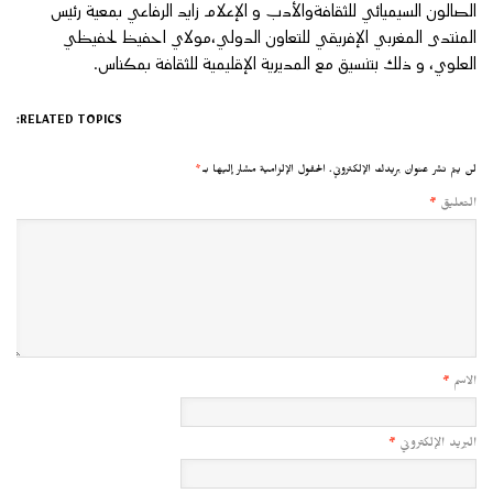
الصالون السيميائي للثقافةوالأدب و الإعلام زايد الرفاعي بمعية رئيس
المنتدى المغربي الإفريقي للتعاون الدولي،مولاي احفيظ لحفيظي
العلوي، و ذلك بتنسيق مع المديرية الإقليمية للثقافة بمكناس.
RELATED TOPICS:
لن يتم نشر عنوان بريدك الإلكتروني.
الحقول الإلزامية مشار إليها بـ
*
التعليق
*
الاسم
*
البريد الإلكتروني
*