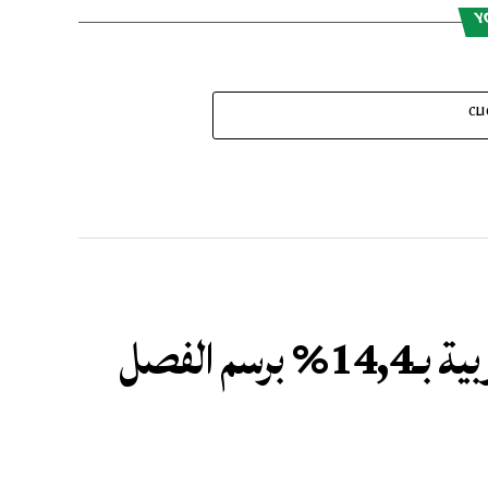
Y
CL
ارتفاع الرواج المينائي بالموانئ المغربية بـ14,4% برسم الفصل