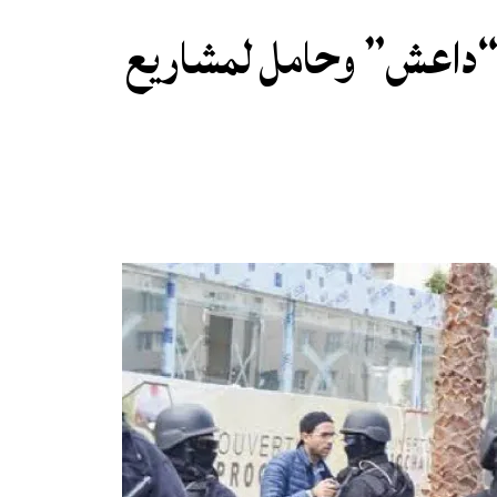
م “داعش” وحامل لمشاريع