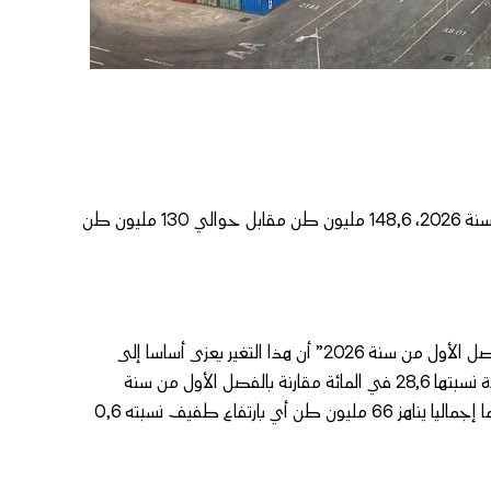
بلغ الرواج الإجمالي على صعيد الموانئ المغربية برسم الفصل الأول من سنة 2026، 148,6 مليون طن مقابل حوالي 130 مليون طن
وذكر بلاغ لوزارة التجهيز والماء حول “أنشطة الموانئ بالمغرب برسم الفصل الأول من سنة 2026” أن هذا التغير يعزى أساسا إلى
ارتفاع رواج نشاط المسافنة الذي سجل حجما قدره 82,6 مليون طن بزيادة نسبتها 28,6 في المائة مقارنة بالفصل الأول من سنة
2025، مشيرا إلى أن الرواج الوطني (دون احتساب المسافنة) سجل حجما إجماليا يناهز 66 مليون طن أي بارتفاع طفيف نسبته 0,6