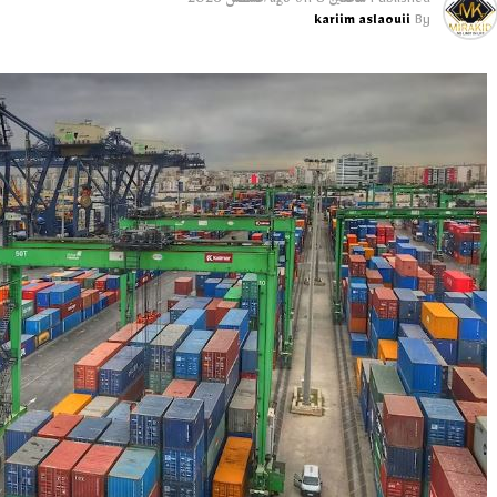
Published
ساعتين ago
8 أغسطس 2026
on
kariim aslaouii
By