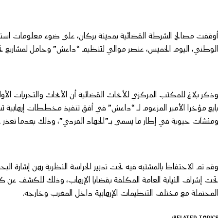
وقفت مصالح الشرطة القضائية بمدينة بركان، على ضوء معلومات استخبارات
لوطني، اليوم الخميس، عنصر موالي لتنظيم “داعش” وحامل لمشاريع تخر
ذكر بلاغ للمكتب المركزي للأبحاث القضائية أن الأبحاث والتحريات الأو
ايع مؤخرا الأمير المزعوم لـ “داعش” في أفق تنفيذ مخططات إرهابية 
منشآت حيوية في إطار ما يسمى بـ”الجهاد الفردي”، وذلك بعدما تعذر 
قد تم الاحتفاظ بالمشتبه فيه تحت تدبير الحراسة النظرية رهن إشارة ال
حت إشراف النيابة العامة المكلفة بقضايا الإرهاب، وذلك للكشف عن كاف
لمحتملة مع مختلف التنظيمات الإرهابية داخل المغرب وخارجه.