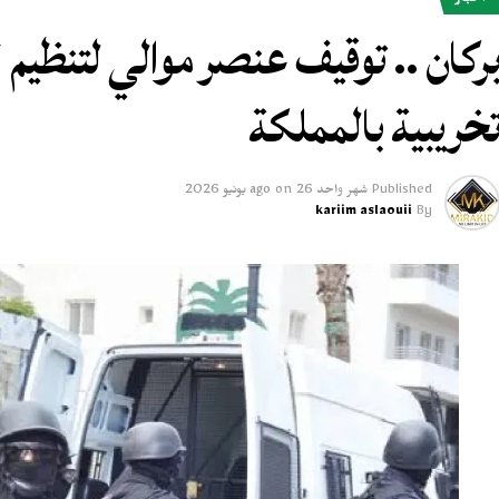
أخبار
ركان .. توقيف عنصر موالي لتنظي
خريبية بالمملكة
Published
شهر واحد ago
26 يونيو 2026
on
kariim aslaouii
By