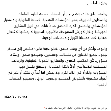
ونزاهة الفاعلين.
​وتأسيساً على ذلك، يتضح جلياً أن القضاء، بحسمه الحازم للملفات
والشكاوى التدبيرية، يمنح المؤسسات المُنتخبة الحصانة القانونية والاستقرار
المؤسساتي والنفسي اللازم للمضي قدماً بثبات في تنزيل المشاريع
المهيكلة وإنجاز الأوراش المفتوحة، فالأجهزة التدبيرية لا يمكنها الاشتغال
بفعالية تحت مقصلة الابتزاز والادعاءات الواهية.
واليوم، وأكثر من أي وقت مضى، تحتاج جهة فاس-مكناس إلى تظافر
جهود جميع الفاعلين من سلطات، ومنتخبين، ومجتمع مدني، وإعلام
مسؤول؛ لأن الملاعب الكبرى، والمشاريع التنموية الحقيقية، والرهانات
المستقبلية لبلادنا تُبنى أولاً بالثقة المتبادلة، وتتحقق بفضل روح
المسؤولية والجرأة في اتخاذ القرار، ولا يمكن لها أبداً أن تشيّد أو تثمر في
أجواء مشحونة بالتشويش الممنهج، وحروب الورق ، وضجيج المنصات
الرقمية.
RELATED TOPICS:
لن يتم نشر عنوان بريدك الإلكتروني.
الحقول الإلزامية مشار إليها بـ
*