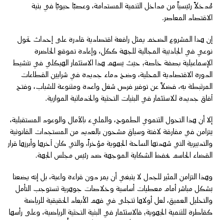
مُدخلاً رئيسياً من مداخل التنمية المستدامة، وعصبًا حيويًا في بنية
الاقتصاد المعاصر.
إن هذا المشروع الضخم يمثل رافعة اقتصادية قادرة على إحداث تحول
نوعي في الجاذبية المجالية للجهة ككل، وإعادة تموقع الحاضرة
الإسماعيلية بصفة خاصة؛ حيث يسهم هذا الاستثمار الهيكلي في تنشيط
الدورة الاقتصادية المحلية، وضخ دماء جديدة في شرايين القطاعات
المرتبطة به، فضلاً عن توفير فرص شغل واعدة ومتنوعة للشباب، وفتح
آفاق جديدة للاستثمار في البنيات التحتية والخدماتية الموازية.
​إلا أن هذا التحول التنموي الطموح، والمليء بالآمال والوعود المستقبلية،
يتزامن في مفارقة لافتة وسياق مشحون بالعديد من المستجدات القانونية
والتدبيرية التي شهدتها الساحة الجهوية مؤخراً، والتي كان آخرها وأبرزها قرار
القضاء الحاسم بحفظ الشكاية الموجهة ضد رئيس مجلس الجهة.
وهذا التزامن المثير للجدل لا ينبغي أن يمر دون قراءة واعية، بل إنه يضعنا
بشكل مباشر أمام معطيات أساسية وخلاصات جوهرية تستوجب التأمل
والتحليل العميق، لعل أولاها تتجلى في فهم الأبعاد الحقيقية للرياضة
كقاطرة للتنمية الجهوية؛ فالاستثمار في البنية التحتية الرياضية، وعلى رأسها