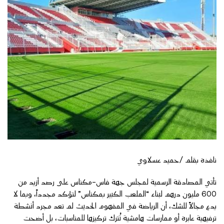
نافذة بقلم /حميد عسلاوي
​تأتي المصادقة الرسمية لمجلس جهة فاس-مكناس على رصد أزيد من
600 مليون درهم لبناء “الملعب الكبير بمكناس” لتؤكد مجدداً، وبما لا
يدع مجالاً للشك، أن الرياضة في المفهوم الحديث لم تعد مجرد أنشطة
ترفيهية عابرة أو ممارسات هامشية تُترك تركيزها للمناسبات، بل أضحت