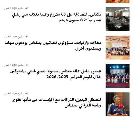
4 أسابيع ago
أخبار
مكناس.. المصادقة على 65 مشروع وعملية بغلاف مالي إجمالي
يقدر ب 8.21 مليون درهم
4 أسابيع ago
أخبار
تنقلات وترقيات.. مسؤولون قضائيون بمكناس يودعون مهاما
ويتسلمون أخرى
3 أسابيع ago
أخبار
بحضور عامل عمالة مكناس.. مديرية التعليم تحتفي بالمتفوقين
خلال الموسم الدراسي 2025-2026
4 أسابيع ago
أخبار
المصطفى اليديني: الشراكات مع المؤسسات من شأنها تطوير
رياضة الكراطي بمكناس