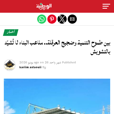
Exit mobile version
أخبار
بين طموح التنمية وضجيج العرقلة.. ملاعب البناء لا تُشيّد
بالتشويش
Published
شهر واحد ago
26 يونيو 2026
on
kariim aslaouii
By