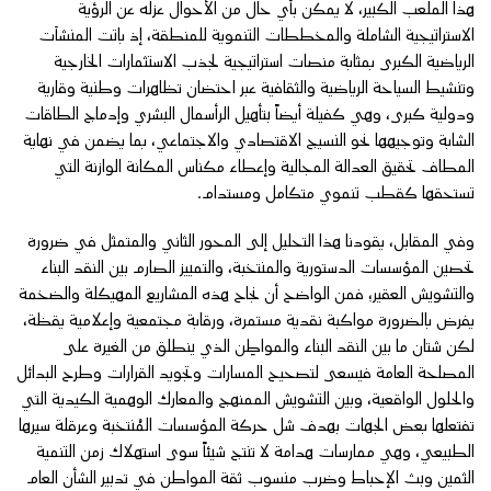
هذا الملعب الكبير، لا يمكن بأي حال من الأحوال عزلُه عن الرؤية
الاستراتيجية الشاملة والمخططات التنموية للمنطقة، إذ باتت المنشآت
الرياضية الكبرى بمثابة منصات استراتيجية لجذب الاستثمارات الخارجية
وتنشيط السياحة الرياضية والثقافية عبر احتضان تظاهرات وطنية وقارية
ودولية كبرى، وهي كفيلة أيضاً بتأهيل الرأسمال البشري وإدماج الطاقات
الشابة وتوجيهها نحو النسيج الاقتصادي والاجتماعي، بما يضمن في نهاية
المطاف تحقيق العدالة المجالية وإعطاء مكناس المكانة الوازنة التي
تستحقها كقطب تنموي متكامل ومستدام.
​وفي المقابل، يقودنا هذا التحليل إلى المحور الثاني والمتمثل في ضرورة
تحصين المؤسسات الدستورية والمنتخبة، والتمييز الصارم بين النقد البناء
والتشويش العقير؛ فمن الواضح أن نجاح هذه المشاريع المهيكلة والضخمة
يفرض بالضرورة مواكبة نقدية مستمرة، ورقابة مجتمعية وإعلامية يقظة،
لكن شتان ما بين النقد البناء والمواطِن الذي ينطلق من الغيرة على
المصلحة العامة فيسعى لتصحيح المسارات وتجويد القرارات وطرح البدائل
والحلول الواقعية، وبين التشويش الممنهج والمعارك الوهمية الكيدية التي
تفتعلها بعض الجهات بهدف شل حركة المؤسسات المُنتخبة وعرقلة سيرها
الطبيعي، وهي ممارسات هدامة لا تنتج شيئاً سوى استهلاك زمن التنمية
الثمين وبث الإحباط وضرب منسوب ثقة المواطن في تدبير الشأن العام