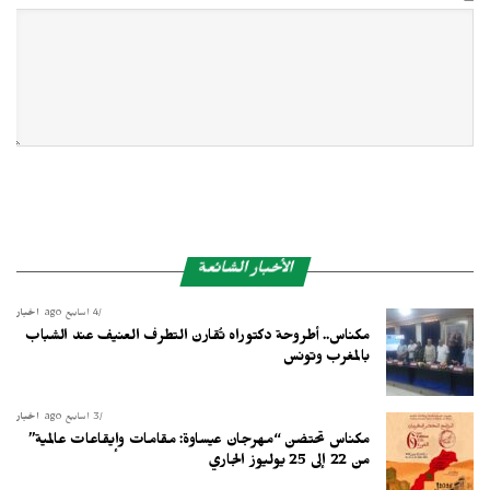
Δ
الأخبار الشائعة
4 أسابيع ago
أخبار
مكناس.. أطروحة دكتوراه تُقارن التطرف العنيف عند الشباب
بالمغرب وتونس
3 أسابيع ago
أخبار
مكناس تحتضن “مهرجان عيساوة: مقامات وإيقاعات عالمية”
من 22 إلى 25 يوليوز الجاري