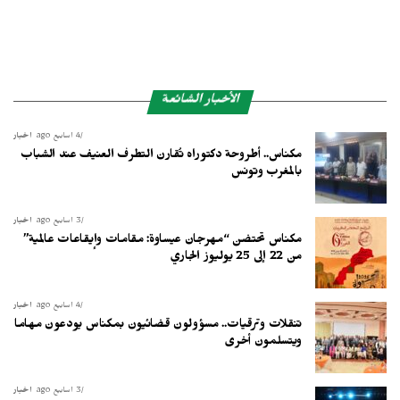
الأخبار الشائعة
4 أسابيع ago
أخبار
مكناس.. أطروحة دكتوراه تُقارن التطرف العنيف عند الشباب
بالمغرب وتونس
3 أسابيع ago
أخبار
مكناس تحتضن “مهرجان عيساوة: مقامات وإيقاعات عالمية”
من 22 إلى 25 يوليوز الجاري
4 أسابيع ago
أخبار
تنقلات وترقيات.. مسؤولون قضائيون بمكناس يودعون مهاما
ويتسلمون أخرى
3 أسابيع ago
أخبار