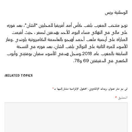
الوطنية بريس
توج منتخب المغرب بلقب كأس أمم أفريقيا للمحليين “الشان”، بعد فوزه
على مالي في النهائي مساء اليوم الأحد بهدفين لصفر ، حيث أقيمت
المباراة على أرضية ملعب أحمد أهيجو بالعاصمة الكاميرونية ياوندي .وفاز
الأسود للمرة الثانية على التوالي بلقب الشان، بعد فوزه في النسخة
السابقة بالمغرب عام 2018.وسجل هدفي الأسود سفيان بوفتيني وأيوب
الكعبي في الدقيقتين 69 و78.
RELATED TOPICS:
لن يتم نشر عنوان بريدك الإلكتروني.
الحقول الإلزامية مشار إليها بـ
*
التعليق
*