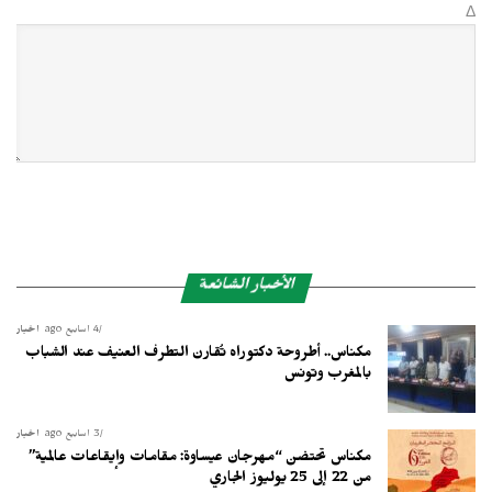
Δ
الأخبار الشائعة
4 أسابيع ago
أخبار
مكناس.. أطروحة دكتوراه تُقارن التطرف العنيف عند الشباب
بالمغرب وتونس
3 أسابيع ago
أخبار
مكناس تحتضن “مهرجان عيساوة: مقامات وإيقاعات عالمية”
من 22 إلى 25 يوليوز الجاري