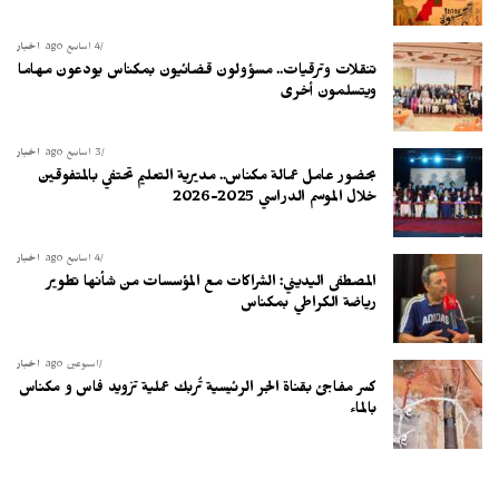
4 أسابيع ago
أخبار
تنقلات وترقيات.. مسؤولون قضائيون بمكناس يودعون مهاما
ويتسلمون أخرى
3 أسابيع ago
أخبار
بحضور عامل عمالة مكناس.. مديرية التعليم تحتفي بالمتفوقين
خلال الموسم الدراسي 2025-2026
4 أسابيع ago
أخبار
المصطفى اليديني: الشراكات مع المؤسسات من شأنها تطوير
رياضة الكراطي بمكناس
أسبوعين ago
أخبار
كسر مفاجئ بقناة الجر الرئيسية تُربك عملية تزويد فاس و مكناس
بالماء