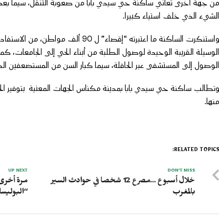
لشيء الذي خلف استياء كبيرا.
واستنكرت الساكنة ما اعتبرته “إقصاء” 
لوسيلة القريبة الوحيدة لوصول الطلبة من أبناء الحي إلى الجامعات، ك
لوصول إلى المستشفى عبر الحافلة، سيما كبار السن من المستضعفين الذي
تطالب ساكنة حي سيدي بابا بمدينة مكناس الجهات المعنية بتوفير ا
نها.
RELATED TOPICS
UP NEXT
DON'T MISS
خلال أسبوع …مصرع 12 شخصا في حوادث السير
مرة أخرى
بالمغرب
“البوليسا