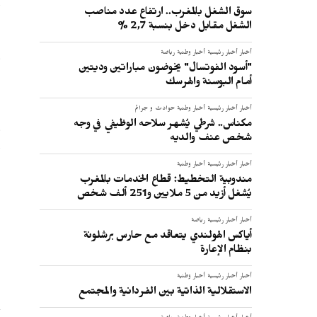
سوق الشغل بالمغرب.. ارتفاع عدد مناصب
ا
الشغل مقابل دخل بنسبة 2,7 %
أخبار
أخبار رئيسية
أخبار وطنية
رياضة
"أسود الفوتسال" يخوضون مباراتين وديتين
ا
أمام البوسنة والهرسك
ا
أخبار
أخبار رئيسية
أخبار وطنية
حوادث و جرائم
مكناس.. شرطي يُشهر سلاحه الوظيفي في وجه
و
شخص عنف والديه
م
أخبار
أخبار رئيسية
أخبار وطنية
مندوبية التخطيط: قطاع الخدمات بالمغرب
يُشغل أزيد من 5 ملايين و251 ألف شخص
:
أخبار
أخبار رئيسية
رياضة
أياكس الهولندي يتعاقد مع حارس برشلونة
بنظام الإعارة
أخبار
أخبار رئيسية
أخبار وطنية
الاستقلالية الذاتية بين الفردانية والمجتمع