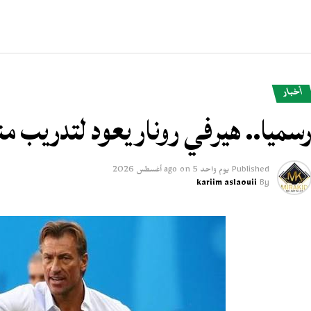
أخبار
سميا.. هيرفي رونار يعود لتدريب 
Published
يوم واحد ago
5 أغسطس 2026
on
kariim aslaouii
By