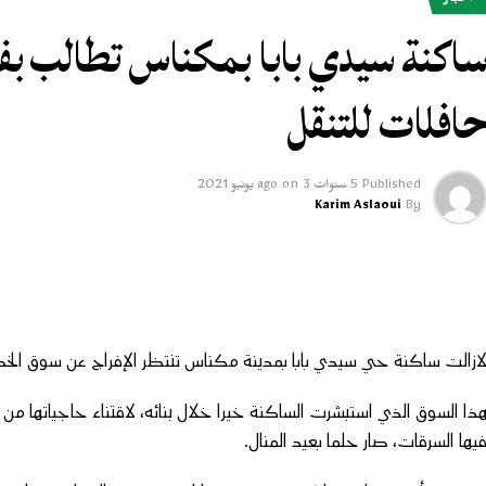
أخبار
اكنة سيدي بابا بمكناس تطالب بف
افلات للتنقل
Published
5 سنوات ago
3 يونيو 2021
on
Karim Aslaoui
By
ازالت ساكنة حي سيدي بابا بمدينة مكناس تنتظر الإفراج عن سوق الخضر 
ذا السوق الذي استبشرت الساكنة خيرا خلال بنائه، لاقتناء حاجياتها من
يها السرقات، صار حلما بعيد المنال.