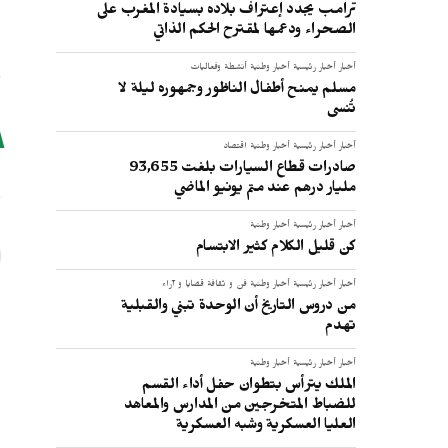
ترامب يجدد إعتراف بلاده بسيادة المغرب على
الصحراء ودعمها لمقترح الحكم الذاتي
أخبار
أخبار رئيسية
أخبار وطنية
أنشطة وفعاليات
مسلم يمنح أطفال الناظور وجمهوره ليلة لا
تُنسى
أخبار
أخبار رئيسية
أخبار وطنية
اقتصاد
ر
صادرات قطاع السيارات بلغت 93,655
مليار درهم عند متم يونيو الماضي
أخبار
أخبار رئيسية
أخبار وطنية
كن قليل الكلام كثير الابتسام
أخبار
أخبار رئيسية
أخبار وطنية
فن و ثقافة
قضايا و آراء
من دروس التاريخ أن الوحدة تبني والقبلية
تهدم
أخبار
أخبار رئيسية
أخبار وطنية
الملك يترأس بتطوان حفل أداء القسم
للضباط المتخرجين من المدارس والمعاهد
العليا العسكرية وشبه العسكرية