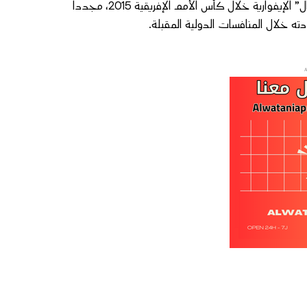
وبذلك، سيعود هيرفي رونار، المتوج من قبل بلقب بطل إفريقيا مع “الأفيال” الإيفوارية خلال كأس الأمم الإفريقية 2015، مجددا
ه خلال المنافسات الدولية المقبلة.