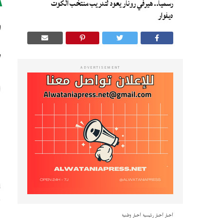
رسميا.. هيرفي رونار يعود لتدريب منتخب الكوت
س
ديفوار
ح
ADVERTISEMENT
ل
ه
ف
أخبار
أخبار رئيسية
أخبار وطنية