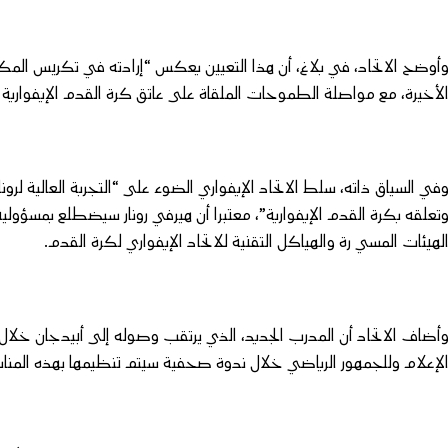
أوضح الاتحاد، في بلاغ، أن هذا التعيين يعكس “إرادته في تكريس الم
لأخيرة، مع مواصلة الطموحات الملقاة على عاتق كرة القدم الإيفوارية عل
في السياق ذاته، سلط الاتحاد الإيفواري الضوء على “التجربة العالية لرو
تعلقه بكرة القدم الإيفوارية”، معتبرا أن هيرفي رونار سيضطلع بمسؤولي
لهيئات المسي رة والهياكل التقنية للاتحاد الإيفواري لكرة القدم.
أضاف الاتحاد أن المدرب الجديد، الذي يرتقب وصوله إلى أبيدجان خلال ا
لإعلام وللجمهور الرياضي خلال ندوة صحفية سيتم تنظيمها بهذه المناس