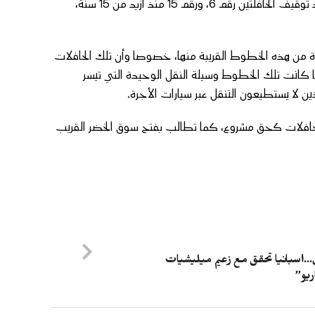
من جهة أخرى تعاني ساكنة حي سيدي بابا من صعوبة التنقل، سيما بعد توقيف الحافلتين رقم 6، ورقم 15 منذ أزيد من 15 سنة،
ل 90 ألف مواطن، من الاستفادة من هذه الخطوط القريبة منها، خصوصا وأن تلك الحافلات
ما كانت تلك الخطوط وسيلة النقل الوحيدة التي تيسر
ن لا يستطيعون التنقل عبر سيارات الأجرة.
لحافلات كحق مشروع، كما تطالب بفتح سوق الخضر القريب
…اسبانيا تحقق مع زعيم ميليشيات
ريو”