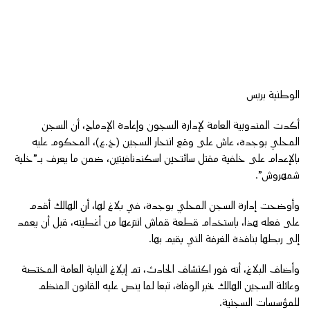
الوطنية بريس
أكدت المندوبية العامة لإدارة السجون وإعادة الإدماج، أن السجن
المحلي بوجدة، عاش على وقع انتحار السجين (خ.ع)، المحكوم عليه
بالإعدام على خلفية مقتل سائتحين اسكندنافيتين، ضمن ما يعرف بـ”خلية
شمهروش”.
وأوضحت إدارة السجن المحلي بوجدة، في بلاغ لها، أن الهالك أقدم
على فعله هذا، باستخدام قطعة قماش انتزعها من أغطيته، قبل أن يعمد
إلى ربطها بنافذة الغرفة التي يقيم بها.
وأضاف البلاغ، أنه فور اكتشاف الحادث، تم إبلاغ النيابة العامة المختصة
وعائلة السجين الهالك بخبر الوفاة، تبعا لما ينص عليه القانون المنظم
للمؤسسات السجنية.