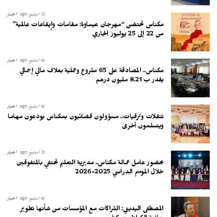
3 أسابيع ago
أخبار
مكناس تحتضن “مهرجان عيساوة: مقامات وإيقاعات عالمية”
من 22 إلى 25 يوليوز الجاري
4 أسابيع ago
أخبار
مكناس.. المصادقة على 65 مشروع وعملية بغلاف مالي إجمالي
يقدر ب 8.21 مليون درهم
4 أسابيع ago
أخبار
تنقلات وترقيات.. مسؤولون قضائيون بمكناس يودعون مهاما
ويتسلمون أخرى
3 أسابيع ago
أخبار
بحضور عامل عمالة مكناس.. مديرية التعليم تحتفي بالمتفوقين
خلال الموسم الدراسي 2025-2026
4 أسابيع ago
أخبار
المصطفى اليديني: الشراكات مع المؤسسات من شأنها تطوير