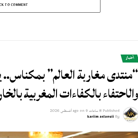
ICK TO COMMENT
أخبار
منتدى مغاربة العالم” بمكناس.. يو
الاحتفاء بالكفاءات المغربية بالخار
Published
8 ساعات ago
9 أغسطس 2026
on
kariim aslaouii
By