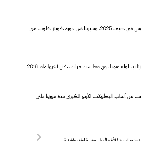
وقد استأنفت الشقيقتان مسيرتيهما بعد انقطاع طويل، حيث عادت فينوس في صيف 2025، وسيرينا في دورة كوينز كلوب في
كنها لم تفز بأي لقب من ألقاب البطولات الأربع الكبرى منذ فوزها على