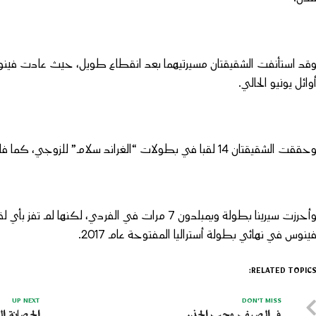
وائل يونيو الحالي.
حققت الشقيقتان 14 لقبا في بطولات “الغراند سلام” للزوجي، كما فازتا ببطولة ويمبلدون معا ست مرات، كان آخرها عام 2016.
وأحرزت سيرينا بطولة ويمبلدون 7 مرات في الفردي، ل
ينوس في نهائي بطولة أستراليا المفتوحة عام 2017.
RELATED TOPICS
UP NEXT
DON'T MISS