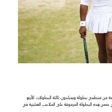
وس (46 عاما) وليامس دعوة خاصة من منظمي بطولة ويمبلدون، ثالثة البطولات الأربع
جي ضمن هذه البطولة المرموقة على الملاعب العشبية في