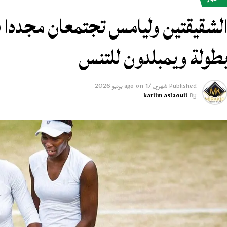
أخبار
لشقيقتين وليامس تجتمعان مجددا
طولة ويمبلدون للتنس
Published
شهرين ago
17 يونيو 2026
on
kariim aslaouii
By