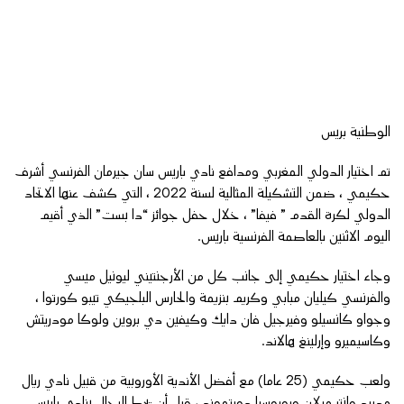
الوطنية بريس
تم اختيار الدولي المغربي ومدافع نادي باريس سان جيرمان الفرنسي أشرف
حكيمي ، ضمن التشكيلة المثالية لسنة 2022 ، التي كشف عنها الاتحاد
الدولي لكرة القدم ” فيفا” ، خلال حفل جوائز “دا بست” الذي أقيم
اليوم الاثنين بالعاصمة الفرنسية باريس.
وجاء اختيار حكيمي إلى جانب كل من الأرجنتيني ليونيل ميسي
والفرنسي كيليان مبابي وكريم بنزيمة والحارس البلجيكي تيبو كورتوا ،
وجواو كانسيلو وفيرجيل فان دايك وكيفين دي بروين ولوكا مودريتش
وكاسيميرو وإرلينغ هالاند.
ولعب حكيمي (25 عاما) مع أفضل الأندية الأوروبية من قبيل نادي ريال
مدريد وإنتر ميلان وبوروسيا دورتموند ، قبل أن يحط الرحال بنادي باريس