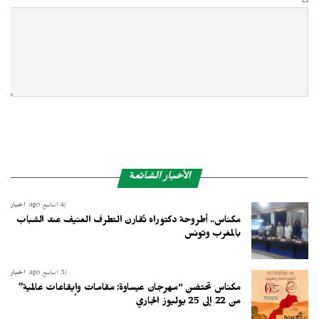
Δ
الأخبار الشائعة
4 أسابيع ago
أخبار
مكناس.. أطروحة دكتوراه تُقارن التطرف العنيف عند الشباب
بالمغرب وتونس
3 أسابيع ago
أخبار
مكناس تحتضن “مهرجان عيساوة: مقامات وإيقاعات عالمية”
من 22 إلى 25 يوليوز الجاري