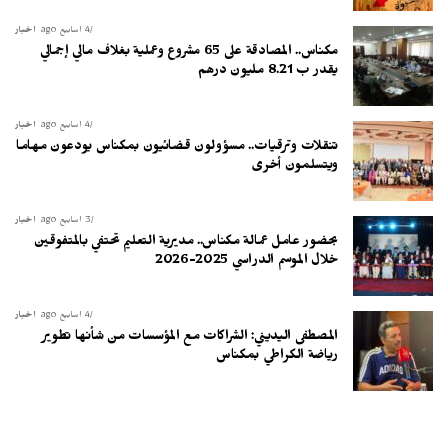
4 أسابيع ago
أخبار
مكناس.. المصادقة على 65 مشروع وعملية بغلاف مالي إجمالي
يقدر ب 8.21 مليون درهم
4 أسابيع ago
أخبار
تنقلات وترقيات.. مسؤولون قضائيون بمكناس يودعون مهاما
ويتسلمون أخرى
3 أسابيع ago
أخبار
بحضور عامل عمالة مكناس.. مديرية التعليم تحتفي بالمتفوقين
خلال الموسم الدراسي 2025-2026
4 أسابيع ago
أخبار
المصطفى اليديني: الشراكات مع المؤسسات من شأنها تطوير
رياضة الكراطي بمكناس