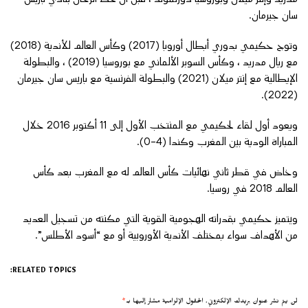
سان جيرمان.
وتوج حكيمي بدوري أبطال أوروبا (2017) وكأس العالم للأندية (2018)
مع ريال مدريد ، وكأس السوبر الألماني مع بوروسيا (2019) ، والبطولة
الإيطالية مع إنتر ميلان (2021) والبطولة الفرنسية مع باريس سان جيرمان
(2022).
ويعود أول لقاء لحكيمي مع المنتخب الأول إلى 11 أكتوبر 2016 خلال
المباراة الودية بين المغرب وكندا (4-0).
وخاض في قطر ثاني نهائيات كأس العالم له مع المغرب بعد كأس
العالم 2018 في روسيا.
ويتميز حكيمي بقدراته الهجومية القوية التي مكنته من تسجيل العديد
من الأهداف سواء بمختلف الأندية الأوروبية أو مع “أسود الأطلس”.
RELATED TOPICS:
لن يتم نشر عنوان بريدك الإلكتروني.
الحقول الإلزامية مشار إليها بـ
*