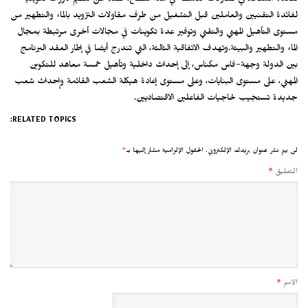
لفائدة التقنيين والعاملين قبل التشغيل من طرف مقاولات التزويد بالماء والتطهير من
مستوى التأهيل المهني والتقني وتوفير عدة تكوينات في مجالات أخرى مرتبطة بمجال
الماء والتطهير والبيئة.وتهدف الاتفاقية الثالثة، التي تندرج أيضا في إطار العقد البرنامج
بين الدولة وجهة-فاس مكناس، إلى إحداث داخلية وتأهيل خمسة معاهد للتكوين
المهني، على مستوى البنايات، وعلى مستوى إعادة هيكلة الشعب القائمة وإحداث شعب
جديدة تستجيب لحاجيات الفاعلين الاقتصاديين.
RELATED TOPICS:
لن يتم نشر عنوان بريدك الإلكتروني.
الحقول الإلزامية مشار إليها بـ
*
التعليق
*
الاسم
*