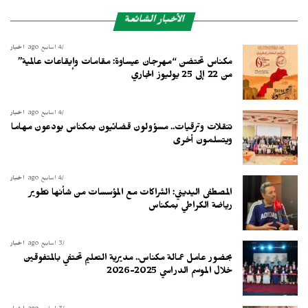
الأخبار الشائعة
4 أسابيع ago
أخبار
مكناس تحتضن “مهرجان عيساوة: مقامات وإيقاعات عالمية”
من 22 إلى 25 يوليوز الجاري
4 أسابيع ago
أخبار
تنقلات وترقيات.. مسؤولون قضائيون بمكناس يودعون مهاما
ويتسلمون أخرى
4 أسابيع ago
أخبار
المصطفى اليديني: الشراكات مع المؤسسات من شأنها تطوير
رياضة الكراطي بمكناس
3 أسابيع ago
أخبار
بحضور عامل عمالة مكناس.. مديرية التعليم تحتفي بالمتفوقين
خلال الموسم الدراسي 2025-2026