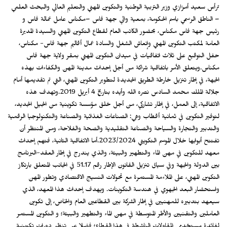
ترأس سعيد أمزازي وزير التربية الوطنية والتكوين المهني والتعليم العالي والبحث العلمي
– الناطق الرسمي باسم الحكومة، بمعية والي جهة فاس –مكناس عامل عمالة فاس و
رئيس جهة فاس مكناس، بحضور الكاتب العام لقطاع التكوين المهني والسيدة المديرة
العامة لمكتب التكوين المهني وإنعاش الشغل والسادة عمال أقاليم جهة فاس- مكناس،
حفل التوقيع على ثلاث اتفاقيات في ميدان التكوين المهني بمقر ولاية جهة فاس
مكناس.ويتعلق الأمر باتفاقية شراكة من أجل إحداث مدينة المهن والكفاءات بهذه
الجهة، في إطار تنزيل خارطة الطريق الجديدة لتطوير التكوين المهني، التي تم تقديمها أمام
جلالة الملك محمد السادس نصره الله وأيده بتاريخ 4 أبريل 2019.وتهدف هذه
الاتفاقية، إلى العمل، في إطار تشاركي، من أجل خلق مؤسسة تكوينية من الجيل الجديد،
لتوفير التكوين في ثمانية أقطاب وهي: الصناعات الغذائية والصناعة والتكنولوجيا الرقمية
والتدبير والتجارة والسياحة والصناعة التقليدية والصحة والفلاحة، ومن المنتظر أن
تفتتح أبوابها خلال الموسم التكويني 2023/2024.أما الاتفاقية الثانية، فتهم إحداث
معهد للتكوين في مهن الماء والتطهير والبيئة، والذي يندرج في إطار العقد-البرنامج
بين الدولة والجهة وفي سياق تنزيل القانون الإطار رقم 51.17 في الجانب المتعلق بارتكاز
التكوين المهني، على الملاءمة المستمرة مع تحولات النسيج الاقتصادي وتطور المهن
واستحضار البعد الجهوي في هندسة التكوينات. ويهدف إحداث هذا المعهد، الذي
سيعهد بتدبيره للمهنيين في إطار الشركة بين القطاعين العام والخاص، إلى تكوين
العاملين والتقنيين والأطر المتوسطة في مهن الماء والتطهير والبيئة؛ و التكوين المستمر
لفائدة مستخدمي المقاولات الناشطة في هذا القطاع؛ فضلا عن تنظيم دورات تكوينية