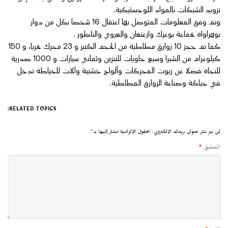
تزويد الشبكات بالمواد اللوجستيكية.
وتم وفق المعلومات المتوصل بها اعتقال 16 شخصا بكل من دوار
بوهراواة بجماعة بوعرك وازغنغان والعروي والناظور .
كما تم حجز 10 زوارق مطاطية من الحجم الكبير و 23 محرك بحريا، و 150
كيلوغرام من الشيرا وسبع حاويات للبنزين وثماني سيارات و 1000 صدرية
للنجاة فضلا عن زيوت المحركات وألواح خشبية وآلات للخياطة تدخل
في حياكة وصناعة الزوارق المطاطية.
RELATED TOPICS:
لن يتم نشر عنوان بريدك الإلكتروني.
الحقول الإلزامية مشار إليها بـ
*
التعليق
*