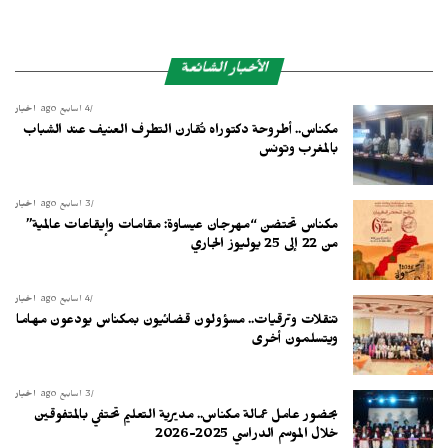
الأخبار الشائعة
4 أسابيع ago
أخبار
مكناس.. أطروحة دكتوراه تُقارن التطرف العنيف عند الشباب
بالمغرب وتونس
3 أسابيع ago
أخبار
مكناس تحتضن “مهرجان عيساوة: مقامات وإيقاعات عالمية”
من 22 إلى 25 يوليوز الجاري
4 أسابيع ago
أخبار
تنقلات وترقيات.. مسؤولون قضائيون بمكناس يودعون مهاما
ويتسلمون أخرى
3 أسابيع ago
أخبار
بحضور عامل عمالة مكناس.. مديرية التعليم تحتفي بالمتفوقين
خلال الموسم الدراسي 2025-2026