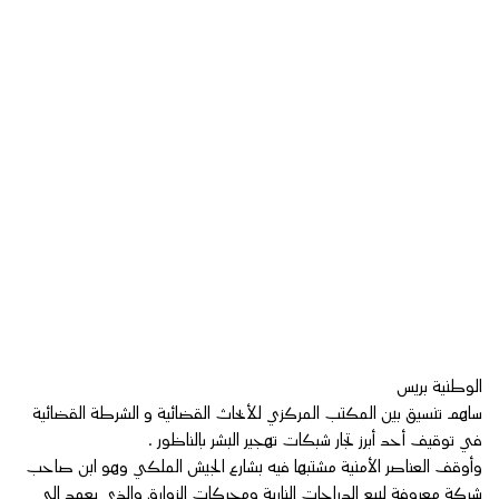
الوطنية بريس
ساهم تنسيق بين المكتب المركزي للأبحاث القضائية و الشرطة القضائية
في توقيف أحد أبرز تجار شبكات تهجير البشر بالناظور .
وأوقف العناصر الأمنية مشتبها فيه بشارع الجيش الملكي وهو ابن صاحب
شركة معروفة لبيع الدراجات النارية ومحركات الزوارق والذي يعمد إلى