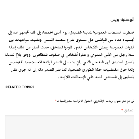
الوطنية بريس
اضطرت السلطات العمومية لمدينة الفنيدق، يوم أمس الجمعة، إلى فك تجمهر عمد إلى
تجسيده عدد من المواطنين على مستوى شارع محمد الخامس .ونشبت مواجهات بين
القوات العمومية وبعض الأشخاص الذين قاوموا التدخل، حيث أسفر عن ذلك إصابة
ستة رجال من الأمن العمومي و عشرة أشخاص في صفوف المتظاهرين .ووفق بلاغ لعمالة
المضيق لفنيدق فإن التدخل الأمني يأتي بناء على افتقار الوقفة الاحتجاجية للترخيص
وكذا خرق مقتضيات حالة الطوارئ الصحية، كما اشار المصدر ذاته إلى أنه جرى نقل
المصابين إلى المستشفى قصد تلقي الإسعافات اللازمة .
RELATED TOPICS:
لن يتم نشر عنوان بريدك الإلكتروني.
الحقول الإلزامية مشار إليها بـ
*
التعليق
*