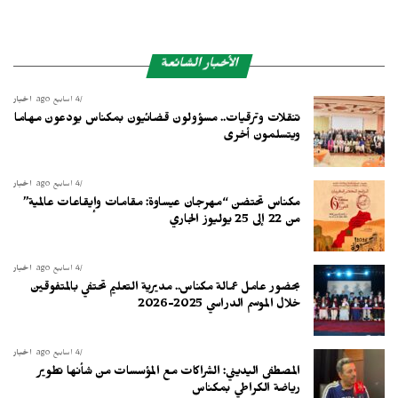
الأخبار الشائعة
4 أسابيع ago
أخبار
تنقلات وترقيات.. مسؤولون قضائيون بمكناس يودعون مهاما
ويتسلمون أخرى
4 أسابيع ago
أخبار
مكناس تحتضن “مهرجان عيساوة: مقامات وإيقاعات عالمية”
من 22 إلى 25 يوليوز الجاري
4 أسابيع ago
أخبار
بحضور عامل عمالة مكناس.. مديرية التعليم تحتفي بالمتفوقين
خلال الموسم الدراسي 2025-2026
4 أسابيع ago
أخبار
المصطفى اليديني: الشراكات مع المؤسسات من شأنها تطوير
رياضة الكراطي بمكناس