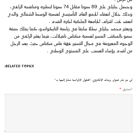
وحصل جليلي على 89 صوتا مقابل 74 صوتا لنظيره ومنافسه الرابحي،
وذلك خلال انعقاد الجمع العام التأسيسي لعصبة الوسط الشمالي والذي
انعقد تحت اشراف الجامعة الملكية لكرة القدم .
ويعتبر محمد جليلي بطلا سابقا في رياضة التايكواندو، كما يملك صفة
عضو بالمكتب المسير لعصبة مكناس تافيلالت، فيما يعتبر الرابحي من
الوجوه المعروفة في مجال التسيير بجهة فاس مكناس حيث يعد الرجل
من أقدم رؤساء العصب على المستوى الوطني .
RELATED TOPICS:
لن يتم نشر عنوان بريدك الإلكتروني.
الحقول الإلزامية مشار إليها بـ
*
التعليق
*