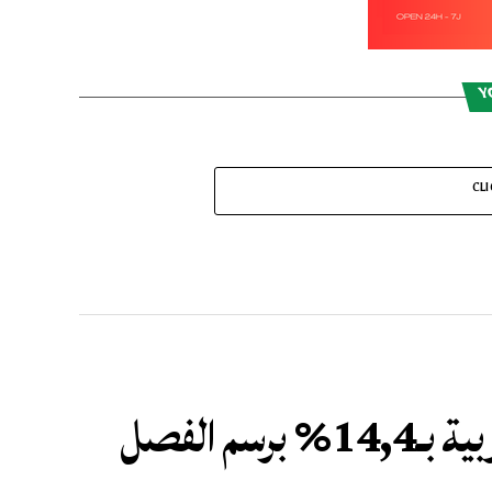
Y
CL
ارتفاع الرواج المينائي بالموانئ المغربية بـ14,4% برسم الفصل