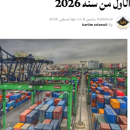
لأول من سنة 2026
Published
ساعتين ago
8 أغسطس 2026
on
kariim aslaouii
By