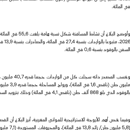
ي المائة.
وأوضح البلاغ أن نش
لسفن بالوقود بنسبة 0,6 في المائة.
الوقود الذي بلغ 868 ألف طن (ناقص 4,1 في المائة) وذلك بتزويد السفن العابرة عبر مضيق جبل طارق.