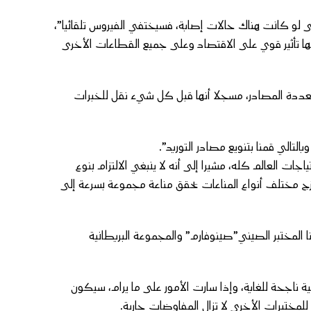
ا من بلوغ العتبة المستهدفة (80 في المئة)، حتى لو كانت هناك حالات إصابة، فسيختفي الفيروس تلقائيا”،
 لها تأثير قوي على الاقتصاد وعلى جميع القطاعات الأخرى
متعددة المصادر، مسجلا أنها قبل كل شيء نقل للخبرات
التالي قمنا بتنويع مصادر التوريد”.
جات العالم كله، مشيرا إلى أنه لا ينبغي الالتزام بنوع
ج مختلف أنواع المناعات يحقق مناعة مجموعة بسرعة إلى
ا المختبر الصيني”صينوفارم” والمجموعة البريطانية
ية ناجحة للغاية، وإذا سارت الأمور على ما يرام، سيكون
 للمختبرات الأخرى لا تزال المفاوضات جارية.