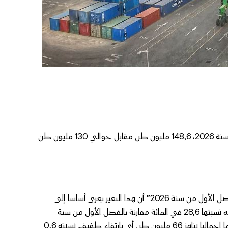
بلغ الرواج الإجمالي على صعيد الموانئ المغربية برسم الفصل الأول من سنة 2026، 148,6 مليون طن مقابل حوالي 130 مليون طن
وذكر بلاغ لوزارة التجهيز والماء حول “أنشطة الموانئ بالمغرب برسم الفصل الأول من سنة 2026” أن هذا التغير يعزى أساسا إلى
ارتفاع رواج نشاط المسافنة الذي سجل حجما قدره 82,6 مليون طن بزيادة نسبتها 28,6 في المائة مقارنة بالفصل الأول من سنة
2025، مشيرا إلى أن الرواج الوطني (دون احتساب المسافنة) سجل حجما إجماليا يناهز 66 مليون طن أي بارتفاع طفيف نسبته 0,6