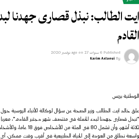
أخبار
يت الطالب: نبذل قصارى جهدنا لبد
لقادم
Published
6 سنوات ago
27 نوفمبر 2020
on
Karim Aslaoui
By
لوطنية بريس
لق خالد ايت الطالب وزير الصحة عن سؤال لوكالة الأنباء الروسية حول 
نبذل قصارى جهدنا لبدء الحملة في منتصف شهر دجنبر القادم”، معربا عن 
ثلاثة أشهر، وأن تشمل 80 
اسعة نطاق من العودة إلى الحياة الطبيعية في أقرب وقت ممكن، أي ا