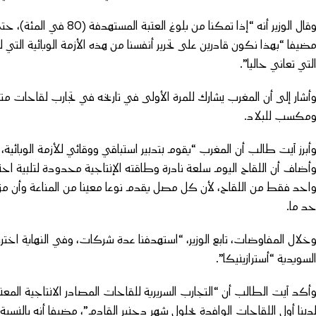
وقال الوزير أنه “إذا تمكن
ضيفا “بهذا نكون قادرين على تحرير أنفسنا من هذه الأزمة الوبائية التي
لتي تعاني حاليا”.
أشار إلى أن المغرب يشارك للمرة الأولى في تاريخه في تجارب لقاحات 
مكسب للبلاد.
أبرز آيت طالب أن المغرب “يقوم بتدبير استباقي ووقائي للأزمة الوبائية، وب
أضاف أن اللقاح اليوم سلعة نادرة وطاقته الإنتاجية محدودة لتلبية احتيا
احد فقط من اللقاح، لأن كل مصل يقدم نوعا معينا من المناعة وأن مز
د ما.
خلال المفاوضات، تابع الوزير، “استهدفنا عدة شركات، وفي النهاية اخترن
لسويدية “أسترازينيكا”.
أكد آيت الطالب أن “التجارب السريرية للقاحات المصادر الانتاجية المعن
دينا أول اللقاحات الوافدة بحلول شهر دجنبر القادم”، مضيفا أنه بالنسبة