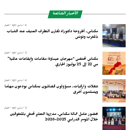
الأخبار الشائعة
4 أسابيع ago
أخبار
مكناس.. أطروحة دكتوراه تُقارن التطرف العنيف عند الشباب
بالمغرب وتونس
3 أسابيع ago
أخبار
مكناس تحتضن “مهرجان عيساوة: مقامات وإيقاعات عالمية”
من 22 إلى 25 يوليوز الجاري
4 أسابيع ago
أخبار
تنقلات وترقيات.. مسؤولون قضائيون بمكناس يودعون مهاما
ويتسلمون أخرى
3 أسابيع ago
أخبار
بحضور عامل عمالة مكناس.. مديرية التعليم تحتفي بالمتفوقين
خلال الموسم الدراسي 2025-2026