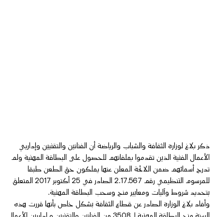
ذكر بلاغ لوزارة الثقافة والشباب والرياضة أن الفنانين والتقنيين وإداريي
الأعمال الفنية الذين تقدموا بملفاتهم للحصول على البطاقة المهنية ولم
تدرج أسمائهم ضمن اللائحة المعلن عنها يملكون حق الطعن طبقا
للمرسوم التنظيمي رقم 2.17.567 الصادر في 25 أكتوبر 2017 المتعلق
بتحديد شروط وآليات ومعايير منح وسحب البطاقة المهنية.
وأفاد بلاغ الوزارة الصادر عن قطاع الثقافة بشكل خاص بأنها قررت هذه
السنة منح البطاقة المهنية ل3508 من الفنانين والتقنيين و إداريين الأعمال