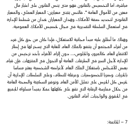
مباشرة، اما التخصيص بالقانون فهو متى ينص القانون على اعتبار مال
معين من الأموال العامة “. فالنص يتبنى معيارين: المعيار العملي، والمعيار
القانوني لتحديد صفة الأملاك، وهذان المعياران يحدان من شطط الإدارة
في استعمال السلطة التقديرية في مجال تخصيص الأملاك العمومية.
وهناك ما أطلق عليه مبدأ مجانية الاستغلال، فإذا كان من حق كل فرد
من أفراد المجتمع أن ينتفع بالملك العام للغاية التي يسخر لها في إطار
الانتفاع العام كالمرور، والجلوس،… دون إلزام الأفراد بأخذ ترخيص من
الإدارة لأجل السير في الطرقات العامة أو التجول في المنتزهات فإن قيام
بعض الأشخاص باستغلال الملك العام لأغراضه الشخصية يعتبر مساسا
بالحريات وضربا للخصوصيات وعرقلة للنظام، وعلى السلطات الإدارية أن
تحرص كل الحرص على تمثيل الأمن العام وتوفير السكينة والصحة العامة
من خلال ممارسة الرقابة التي تقع على كاهلها عملا بمبدأ مساواة الجميع
في الحقوق والواجبات أمام القانون.
7 – الخاتمة: