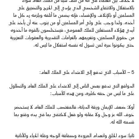
لا خلاف بين العلماء في أنه من أتلف شيئا من الملك العام سواء
بالاستغلال والانتفاع الشخصي الذي يؤدي إلى الحرج والتضييق على
المسلمين أو بالإتلاف والإفساد، فإنه يضمن ما أتلفه ويلزمه رد كل ما
أخذه. ولذا وجب على ولي أمر المسلمين أو من ينوب عنه أن يأخذ على
أيدي هؤلاء المستغلين للملك العمومي، فيستخلصون بالقوة ما أخذوه
من حقوق المسلمين، وتغريمهم بالغرامات التقديرية والعقوبات التعزيرية
حتى يكونوا عبرة لمن تسول له نفسه استغلال ما ليس له.
5 – الأسباب التي تدفع إلى الاعتداء على الملك العام:
الدوافع التي تدفع بعض الناس إلى الاعتداء على الملك العام والتطاول
على ما ليس من حقه كثيرة، ومن هذه الأسباب:
أولا: ضعف الإيمان ورقة الديانة، فالمغتصب للملك العام لا يستحضر
خوف الله عز وجل ولا عقابه ولو فعل لاكتفى بما في يده وقنع بما
قسمه الله له.
ثانيا: سوء الخلق وانعدام المروءة وصفاقة الوجه وقلة الحياء والأنانية