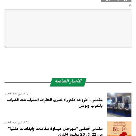
Δ
الأخبار الشائعة
4 أسابيع ago
أخبار
مكناس.. أطروحة دكتوراه تُقارن التطرف العنيف عند الشباب
بالمغرب وتونس
3 أسابيع ago
أخبار
مكناس تحتضن “مهرجان عيساوة: مقامات وإيقاعات عالمية”
من 22 إلى 25 يوليوز الجاري