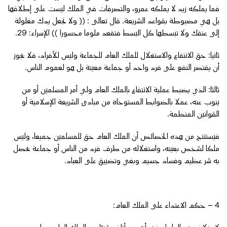
فما يملكه زيد لا يملكه عمرو، والتصرفات في الملك ليست على إطلاقها
بل هي مضبوطة بقواعد الشريعة. قال تعالى : (( ولا تجعل يدك مغلولة
إلى عنقك ولا تبسطها كل البسط فتقعد ملوما محسورا )) الإسراء: 29.
ثانيا: حق الانتفاع والاستغلال للملك العام للجماعة وليس للأفراد، فلا يجوز
أن يقتصر النفع على فرد واحد أو جماعة معينة بل هو لعموم الناس.
ثالثا: الذي يضبط عملية الانتفاع بالملك العام ولي أمر المسلمين أو من
ينوب عنه، عملا بالضوابط المستوحاة من مبادئ الشريعة الإسلامية أو
القوانين المنظمة.
فيستنتج من هذه الخصائص أن الملك العام حق للمسلمين جميعا، وليس
ملكا لشخص بعينه، واستغلاله من طرف فرد من الناس أو جماعة يحصل
به شر عظيم وفساد جسيم وبغي وتضييق على العباد.
4 – حكم الاعتداء على الملك العام: