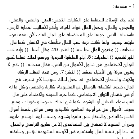
1 – مقدمة:
لقد جاء الإسلام للحفاظ على الكليات الخمس: الدين، والنفس، والعقل،
والعرض، والمال. وجعل المال قوام الحياة، وأكبر الأساليب لعمارة الأرض.
فاستخلف الناس جميعا على المحافظة على المال العام، لأن نفعه يعود
عليهم جميعا. ولما كانت نزعة حب المال متأصلة في الإنسان كما قال
سبحانه : (( وتحبون المال حبا جما )) الفجر: 20. وقال أيضا : (( وإنه لحب
الخير لشديد )) العاديات: 8. أباح الملكية الفردية ووضع لذلك نظما تحقق
التوازن الاجتماعي في تداول الأموال بين الناس، فقال سبحانه : (( كي لا
يكون دولة بين الأغنياء منكم )) الحشر: 7. ومن هذه النظم الزكاة
والإرث والضمان الاجتماعي. ثم جعل لذلك ضوابط لأي تصرف في
المال، فحرم اكتسابه بالوسائل غير المشروعة، كالربا، والميسر، وكل ما له
أثر في فقدان التوازن الاجتماعي. كما حرم السرقة والاعتداء على مال
الغير، سواء بالتحايل أو بالرشوة. كما شرع لذلك حدودا وعقوبات، ومنع
صرف الأموال في غير أوجه المنافع، كالتبذير، وسن قوانين لحفظ أموال
القصر كاليتامى والصغار حتى يبلغوا رشدهم ونصب لهم الوصي عليهم.
وقرر أن العقود لا تمضى بين المتعاقدين إلا عن طريق التراضي والعدل.
ثم دعا إلى تنمية المال واستثماره في الأوجه المشروعة ليؤدي وظيفته