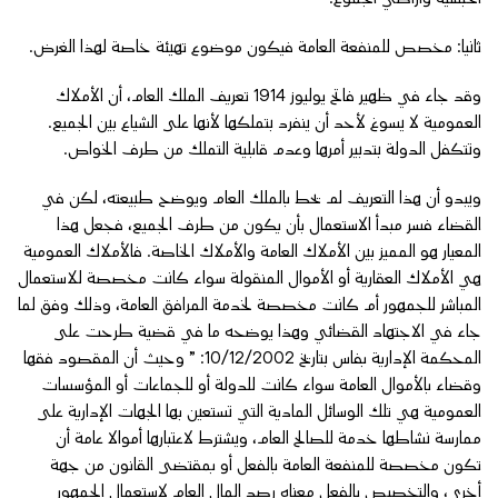
ثانيا: مخصص للمنفعة العامة فيكون موضوع تهيئة خاصة لهذا الغرض.
وقد جاء في ظهير فاتح يوليوز 1914 تعريف الملك العام، أن الأملاك
العمومية لا يسوغ لأحد أن ينفرد بتملكها لأنها على الشياع بين الجميع.
وتتكفل الدولة بتدبير أمرها وعدم قابلية التملك من طرف الخواص.
ويبدو أن هذا التعريف لم يحط بالملك العام ويوضح طبيعته، لكن في
القضاء فسر مبدأ الاستعمال بأن يكون من طرف الجميع، فجعل هذا
المعيار هو المميز بين الأملاك العامة والأملاك الخاصة. فالأملاك العمومية
هي الأملاك العقارية أو الأموال المنقولة سواء كانت مخصصة للاستعمال
المباشر للجمهور أم كانت مخصصة لخدمة المرافق العامة، وذلك وفق لما
جاء في الاجتهاد القضائي وهذا يوضحه ما في قضية طرحت على
المحكمة الإدارية بفاس بتاريخ 10/12/2002: ” وحيث أن المقصود فقها
وقضاء بالأموال العامة سواء كانت للدولة أو للجماعات أو المؤسسات
العمومية هي تلك الوسائل المادية التي تستعين بها الجهات الإدارية على
ممارسة نشاطها خدمة للصالح العام، ويشترط لاعتبارها أموالا عامة أن
تكون مخصصة للمنفعة العامة بالفعل أو بمقتضى القانون من جهة
أخرى، والتخصيص بالفعل معناه رصد المال العام لاستعمال الجمهور