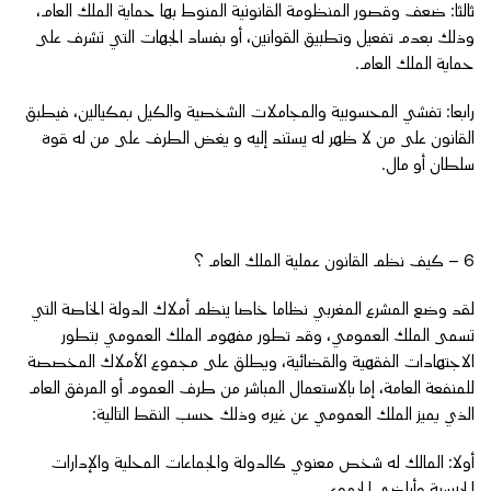
ثالثا: ضعف وقصور المنظومة القانونية المنوط بها حماية الملك العام،
وذلك بعدم تفعيل وتطبيق القوانين، أو بفساد الجهات التي تشرف على
حماية الملك العام.
رابعا: تفشي المحسوبية والمجاملات الشخصية والكيل بمكيالين، فيطبق
القانون على من لا ظهر له يستند إليه و يغض الطرف على من له قوة
سلطان أو مال.
6 – كيف نظم القانون عملية الملك العام ؟
لقد وضع المشرع المغربي نظاما خاصا ينظم أملاك الدولة الخاصة التي
تسمى الملك العمومي، وقد تطور مفهوم الملك العمومي بتطور
الاجتهادات الفقهية والقضائية، ويطلق على مجموع الأملاك المخصصة
للمنفعة العامة، إما بالاستعمال المباشر من طرف العموم أو المرفق العام
الذي يميز الملك العمومي عن غيره وذلك حسب النقط التالية:
أولا: المالك له شخص معنوي كالدولة والجماعات المحلية والإدارات
الحبسية وأراضي الجموع.