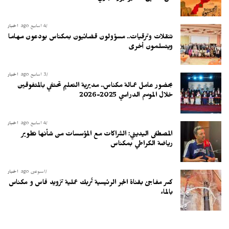
4 أسابيع ago
أخبار
تنقلات وترقيات.. مسؤولون قضائيون بمكناس يودعون مهاما
ويتسلمون أخرى
3 أسابيع ago
أخبار
بحضور عامل عمالة مكناس.. مديرية التعليم تحتفي بالمتفوقين
خلال الموسم الدراسي 2025-2026
4 أسابيع ago
أخبار
المصطفى اليديني: الشراكات مع المؤسسات من شأنها تطوير
رياضة الكراطي بمكناس
أسبوعين ago
أخبار
كسر مفاجئ بقناة الجر الرئيسية تُربك عملية تزويد فاس و مكناس
بالماء