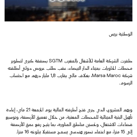
الوطنية بريس
ظفرت الشركة العامة للأشغال بالمغرب SGTM بصفقة كبرى لتطوير
محطات الحاويات بميناء الدار البيضاء، عقب طلب عروض دولي أطلقته
شركة Marsa Maroc، بغلاف مالي يقارب 1,8 مليار درهم مع احتساب
الرسوم.
ويهم المشروع، الذي جرى فتح أظرفته المالية يوم الجمعة 21 ماي، إعادة
تأهيل البنية المينائية للمحطات المعنية، من خلال تعميق الأرصفة، وتوسيع
فضاءات الاشتغال، وتحسين مناطق المناورة، بما يتيح رفع عمق الأرصفة
إلى 15 مترا، مع اعتماد تصور هندسي يسمح مستقبلا ببلوغه 16 مترا.