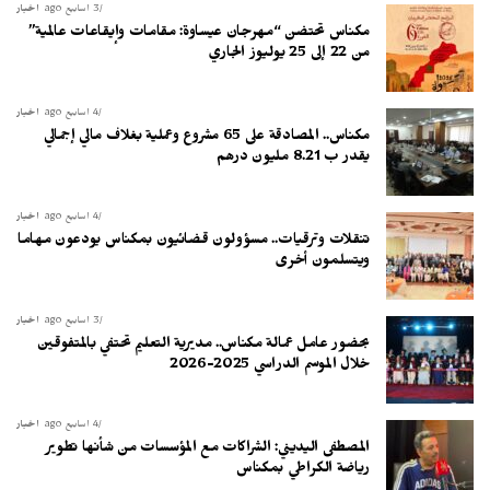
3 أسابيع ago
أخبار
مكناس تحتضن “مهرجان عيساوة: مقامات وإيقاعات عالمية”
من 22 إلى 25 يوليوز الجاري
4 أسابيع ago
أخبار
مكناس.. المصادقة على 65 مشروع وعملية بغلاف مالي إجمالي
يقدر ب 8.21 مليون درهم
4 أسابيع ago
أخبار
تنقلات وترقيات.. مسؤولون قضائيون بمكناس يودعون مهاما
ويتسلمون أخرى
3 أسابيع ago
أخبار
بحضور عامل عمالة مكناس.. مديرية التعليم تحتفي بالمتفوقين
خلال الموسم الدراسي 2025-2026
4 أسابيع ago
أخبار
المصطفى اليديني: الشراكات مع المؤسسات من شأنها تطوير
رياضة الكراطي بمكناس