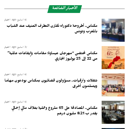
الأخبار الشائعة
4 أسابيع ago
أخبار
مكناس.. أطروحة دكتوراه تُقارن التطرف العنيف عند الشباب
بالمغرب وتونس
3 أسابيع ago
أخبار
مكناس تحتضن “مهرجان عيساوة: مقامات وإيقاعات عالمية”
من 22 إلى 25 يوليوز الجاري
4 أسابيع ago
أخبار
تنقلات وترقيات.. مسؤولون قضائيون بمكناس يودعون مهاما
ويتسلمون أخرى
4 أسابيع ago
أخبار
مكناس.. المصادقة على 65 مشروع وعملية بغلاف مالي إجمالي
يقدر ب 8.21 مليون درهم