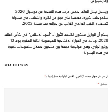
وماركينيوس.
ويدخل بطل العالم خمس مرات هذه النسخة من مونديال 2026
بطموحات كبيرة، معتمدا على مزيج من الخبرة والشباب، في محاولة
لاستعادة اللقب العالمي الغائب عن خزائنه منذ نسخة 2002.
يذكر أن البرازيل ستكون الخصم الأول لـ “أسود الأطلس” في كأس العالم
2026، وذلك في المباراة الافتتاحية للمجموعة الثالثة المقررة يوم 13
يونيو الجاري. وهي مواجهة مهمة بين منتخبين يحملان طموحات كبيرة
في هذه البطولة.
RELATED TOPICS:
لن يتم نشر عنوان بريدك الإلكتروني.
الحقول الإلزامية مشار إليها بـ
*
التعليق
*