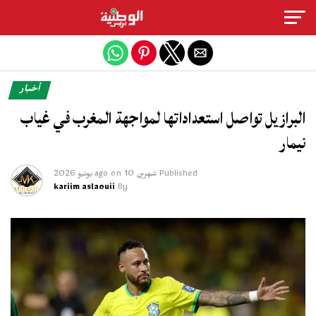
Exit mobile version
أخبار
البرازيل تواصل استعداداتها لمواجهة المغرب في غياب
نيمار
Published
شهرين ago
10 يونيو 2026
on
kariim aslaouii
By