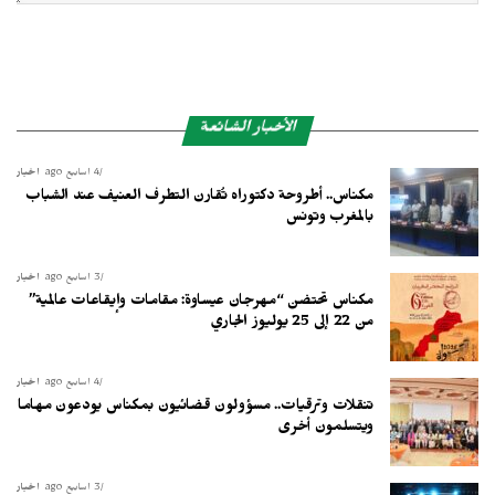
الأخبار الشائعة
4 أسابيع ago
أخبار
مكناس.. أطروحة دكتوراه تُقارن التطرف العنيف عند الشباب
بالمغرب وتونس
3 أسابيع ago
أخبار
مكناس تحتضن “مهرجان عيساوة: مقامات وإيقاعات عالمية”
من 22 إلى 25 يوليوز الجاري
4 أسابيع ago
أخبار
تنقلات وترقيات.. مسؤولون قضائيون بمكناس يودعون مهاما
ويتسلمون أخرى
3 أسابيع ago
أخبار