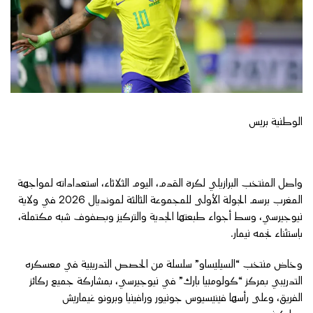
الوطنية بريس
واصل المنتخب البرازيلي لكرة القدم، اليوم الثلاثاء، استعداداته لمواجهة
المغرب برسم الجولة الأولى للمجموعة الثالثة لمونديال 2026 في ولاية
نيوجيرسي، وسط أجواء طبعتها الجدية والتركيز وبصفوف شبه مكتملة،
باستثناء نجمه نيمار.
وخاض منتخب “السيليساو” سلسلة من الحصص التدريبية في معسكره
التدريبي بمركز “كولومبيا بارك” في نيوجيرسي، بمشاركة جميع ركائز
الفريق، وعلى رأسها فينيسيوس جونيور ورافينيا وبرونو غيماريش