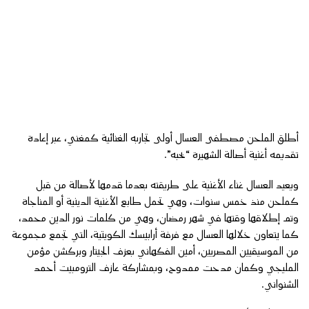
أطلق الملحن مصطفى العسال أولى تجاربه الغنائية كمغني، عبر إعادة
تقديمه أغنية أصالة الشهيرة “بحبه”.
ويعيد العسال غناء الأغنية على طريقته بعدما قدمها لأصالة من قبل
كملحن منذ خمس سنوات، وهي تحمل طابع الأغنية الدينية أو المناجاة
وتم إطلاقها وقتها في شهر رمضان، وهي من كلمات نور الدين محمد،
كما يتعاون خلالها العسال مع فرفة أرابيسك الكويتية، التي تجمع مجموعة
من الموسيقيين المصريين، أمين الفكهاني بعزف الجيتار وبركشن مؤمن
المليجي وكمان مدحت ممدوح، وبمشاركة عازف الترومبيت أحمد
الشنواني.