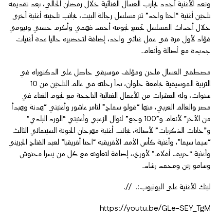
وتعد الأغنية أجدد تجارب العسال الغنائية خلال رمضان الحالي، بعد تقديمه
تلحين أغنية “احنا واحد” تتر مسلسل رجالة البيت، بجانب تلحينه أغنية أخرى
خلال أحداث المسلسل تجمع نجومه أحمد فهمي وأكرم حسني وبيومي
فؤاد لأول مرة في عمل غنائي واحد، إضافة لتحضيره حاليا عدة أغنيات
جديدة مع أصالة وأنغام.
مصطفى العسال ملحن ومؤلف موسيقي حاصل على الدكتوراه في
التربية الموسيقية بجامعة حلوان، بدأ رحلته في عالم التلحين من 10
سنوات، وله العشرات من الأعمال الغنائية الناجحة مع نجوم الغناء في
مصر والعالم العربي، منها “قولو سماح” لتامر عاشور وأغنيتي “هدنة وهبدأ
من الآخر” لأنغام و”100 وجع” لنوال الزغبي وأغنيتي “الورد البلدي”
و”خانات الذكريات” لأصالة، بجانب أغنية مهرجان الجونة السينمائي الثالث
“سيما سيما”، وأغنية كأس الأمم الأفريقية “احنا أفريقيا” لعبد الفتاح الجريني
وأغنية “حريف أفلام” لأورنج،، إضافة لتعاونه مع كل من يسرا محنوش
وسامو زين ومحمد رشاد.
لينك الأغنية على اليوتيوب:. //.
https://youtu.be/GLe-SEY_TgM