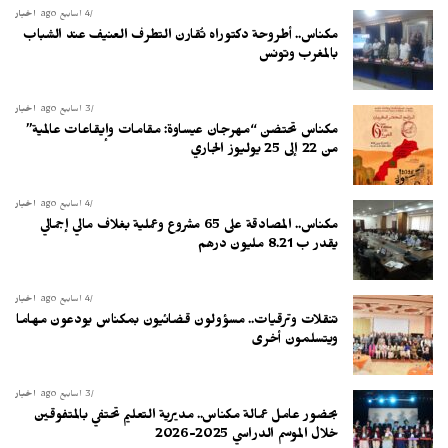
4 أسابيع ago
أخبار
مكناس.. أطروحة دكتوراه تُقارن التطرف العنيف عند الشباب
بالمغرب وتونس
3 أسابيع ago
أخبار
مكناس تحتضن “مهرجان عيساوة: مقامات وإيقاعات عالمية”
من 22 إلى 25 يوليوز الجاري
4 أسابيع ago
أخبار
مكناس.. المصادقة على 65 مشروع وعملية بغلاف مالي إجمالي
يقدر ب 8.21 مليون درهم
4 أسابيع ago
أخبار
تنقلات وترقيات.. مسؤولون قضائيون بمكناس يودعون مهاما
ويتسلمون أخرى
3 أسابيع ago
أخبار
بحضور عامل عمالة مكناس.. مديرية التعليم تحتفي بالمتفوقين
خلال الموسم الدراسي 2025-2026