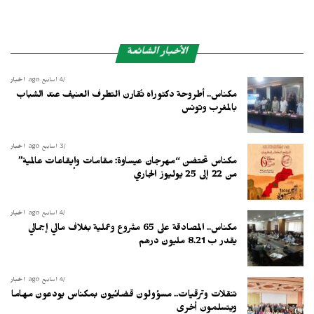
الأخبار الشائعة
4 أسابيع ago
أخبار
مكناس.. أطروحة دكتوراه تُقارن التطرف العنيف عند الشباب
بالمغرب وتونس
3 أسابيع ago
أخبار
مكناس تحتضن “مهرجان عيساوة: مقامات وإيقاعات عالمية”
من 22 إلى 25 يوليوز الجاري
4 أسابيع ago
أخبار
مكناس.. المصادقة على 65 مشروع وعملية بغلاف مالي إجمالي
يقدر ب 8.21 مليون درهم
4 أسابيع ago
أخبار
تنقلات وترقيات.. مسؤولون قضائيون بمكناس يودعون مهاما
ويتسلمون أخرى