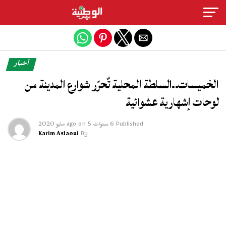
Exit mobile version
أخبار
الخميسات..السلطة المحلية تٌحرّر شوارع المدينة من
لوحات إشهارية عشوائية
Published
6 سنوات ago
5 مايو 2020
on
Karim Aslaoui
By