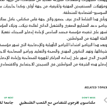
مؤهلات المستفيدين المهنية والحرفية، من جهة أولى، وكذا حاجيات سوق
لسوسيو-اقتصادية للمنطقة.
يأتي هذا النشاط الذي عرف حضور والي جهة فاس مكناس، عامل عمالة 
سهر على تنفيذه مؤسسة محمد السادس لإعادة إدماج السجناء، تفعيلا ل
لفئة الهشة من المواطنين.
يعد هذا البرنامج امتدادا للبرامج التأهيلية والإدماجية التي تسهر مؤ
ركائها، وتهم التكوين المهني والصحة والتعليم وبرامج المصاحبة الاجتم
لفردي الذي تسهر على إعداده المراكز الجهوية للمصاحبة وإعادة الإدم
دماج هذه الشريحة من المواطنين في النسيجين الاجتماعي والاقتصادي.
RELATED TOPICS
UP NEXT
DON'T MISS
مكناسيون يخرجون للتضامن مع الشعب الفلسطيني
جامعة لقج