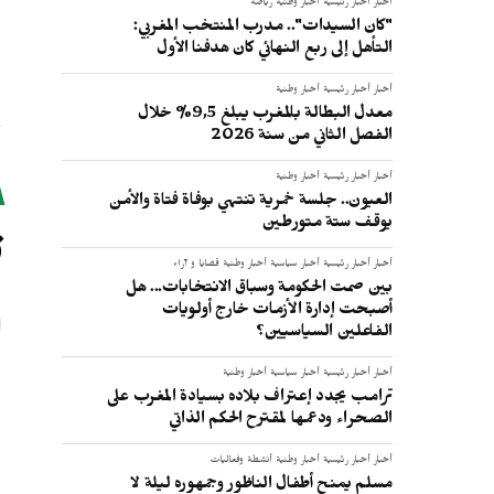
أخبار
أخبار رئيسية
أخبار وطنية
رياضة
"كان السيدات".. مدرب المنتخب المغربي:
التأهل إلى ربع النهائي كان هدفنا الأول
أخبار
أخبار رئيسية
أخبار وطنية
معدل البطالة بالمغرب يبلغ 9,5% خلال
الفصل الثاني من سنة 2026
أخبار
أخبار رئيسية
أخبار وطنية
العيون.. جلسة خمرية تنتهي بوفاة فتاة والأمن
ت
يوقف ستة متورطين
أخبار
أخبار رئيسية
أخبار سياسية
أخبار وطنية
قضايا و آراء
بين صمت الحكومة وسباق الانتخابات... هل
أصبحت إدارة الأزمات خارج أولويات
الفاعلين السياسيين؟
أخبار
أخبار رئيسية
أخبار سياسية
أخبار وطنية
ترامب يجدد إعتراف بلاده بسيادة المغرب على
الصحراء ودعمها لمقترح الحكم الذاتي
أخبار
أخبار رئيسية
أخبار وطنية
أنشطة وفعاليات
مسلم يمنح أطفال الناظور وجمهوره ليلة لا