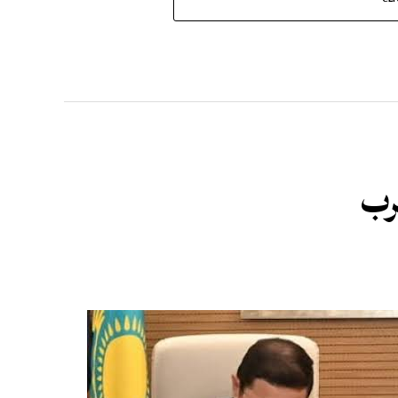
CL
غرب