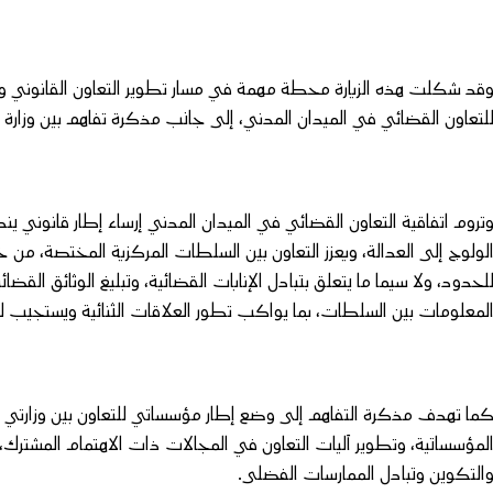
قد شكلت هذه الزيارة محطة مهمة في مسار تطوير التعاون القانوني وا
لتعاون القضائي في الميدان المدني، إلى جانب مذكرة تفاهم بين وزارة ا
تروم اتفاقية التعاون القضائي في الميدان المدني إرساء إطار قانوني ينظم
لولوج إلى العدالة، ويعزز التعاون بين السلطات المركزية المختصة، من خ
لحدود، ولا سيما ما يتعلق بتبادل الإنابات القضائية، وتبليغ الوثائق القضا
لمعلومات بين السلطات، بما يواكب تطور العلاقات الثنائية ويستجيب ل
ما تهدف مذكرة التفاهم إلى وضع إطار مؤسساتي للتعاون بين وزارتي الع
لمؤسساتية، وتطوير آليات التعاون في المجالات ذات الاهتمام المشترك، 
التكوين وتبادل الممارسات الفضلى.