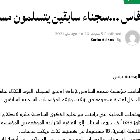
أخبار
اس …سجناء سابقين يتسلمون مسا
Published
5 سنوات ago
20 مايو 2021
on
Karim Aslaoui
By
لوطنية بريس
قامت مؤسسة محمد السادس لإعادة إدماج السجناء، اليوم الثلاثاء بفا
لدخل لفائدة مجموعة من نزيلات ونزلاء المؤسسات السجنية السابقين التا
شملت العملية التي تزامنت مع تخليد الذكرى السادسة عشرة لانطلاق المب
ناهز 539 ألف درهم، استنادا إلى اتفاقية الشراكة الموقعة بين الم
لتنمية البشرية، 18 مستفيدا، من ضمنهم ثلاث نزيلات سابقات.
همت التجهيزات والمعدات الموزعة العديد من المجالات، من أبرزها: ال