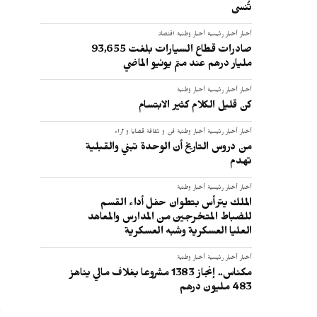
تُنسى
أخبار
أخبار رئيسية
أخبار وطنية
اقتصاد
صادرات قطاع السيارات بلغت 93,655
مليار درهم عند متم يونيو الماضي
أخبار
أخبار رئيسية
أخبار وطنية
كن قليل الكلام كثير الابتسام
أخبار
أخبار رئيسية
أخبار وطنية
فن و ثقافة
قضايا و آراء
من دروس التاريخ أن الوحدة تبني والقبلية
تهدم
أخبار
أخبار رئيسية
أخبار وطنية
الملك يترأس بتطوان حفل أداء القسم
للضباط المتخرجين من المدارس والمعاهد
العليا العسكرية وشبه العسكرية
ا
أخبار
أخبار رئيسية
أخبار وطنية
مكناس.. إنجاز 1383 مشروعا بغلاف مالي يناهز
483 مليون درهم
ق