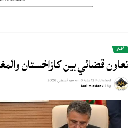
ICK TO COMMENT
أخبار
عاون قضائي بين كازاخستان والم
Published
12 ساعة ago
6 أغسطس 2026
on
kariim aslaouii
By