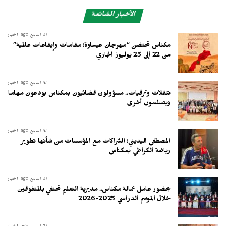
الأخبار الشائعة
3 أسابيع ago
أخبار
مكناس تحتضن “مهرجان عيساوة: مقامات وإيقاعات عالمية”
من 22 إلى 25 يوليوز الجاري
4 أسابيع ago
أخبار
تنقلات وترقيات.. مسؤولون قضائيون بمكناس يودعون مهاما
ويتسلمون أخرى
4 أسابيع ago
أخبار
المصطفى اليديني: الشراكات مع المؤسسات من شأنها تطوير
رياضة الكراطي بمكناس
3 أسابيع ago
أخبار
بحضور عامل عمالة مكناس.. مديرية التعليم تحتفي بالمتفوقين
خلال الموسم الدراسي 2025-2026