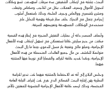
البحث، يشتبه في ارتكاب الشقيقين عدة سرقات استهدفت تسع وكالات
لتحويل الأموال وصرف العملات بكل من الحاجب ومكناس وتيفلت
ومشرع بلقصيري ووالماس وجرف الملحة، وذلك باستعمال أسلوب
إجرامي يتمثل في التحرك خلف ستار شركة وهمية للتحايل على
مستخدمي الوكالات المستهدفة وتعريضهم للسرقة.
وأضاف المصدر ذاته أن عمليات التفتيش المنجزة في إطار هذه القضية
مكنت من حجز سيارتين كانتا تستعملان في تسهيل ارتكاب هذه الأفعال
الإجرامية، ومبلغ مالي وقنينة غاز مسيل للدموع، بينما ما زال البحث
متواصلا للكشف عن مآل جميع العائدات المتحصلة من هذه الأفعال
الإجرامية، وكذا تحديد كافة الجرائم والقضايا التي تورط فيها المشتبه
فيهما.
وخلص البلاغ إلى أنه تم الاحتفاظ بالمشتبه فيهما تحت تدبير الحراسة
النظرية رهن إشارة البحث القضائي الذي يجري تحت إشراف النيابة العامة
المختصة، وذلك لرصد كافة الأفعال الإجرامية المنسوبة للمعنيين بالأمر.