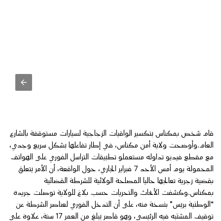
قام شخص بمكناس بتكسير الواقيات الزجاجية لسيارات مستوقفة بالشارع
العام.وأوضحت ولاية أمن مكناس، في إطار تفاعلها بشكل سريع وجدي،
مع مقطع فيديو تداوله مستعملو تطبيقات التراسل الفوري على الهواتف
المحمولة يوم أمس الأحد 7 فبراير الجاري، حول الواقعة، أن الأمر يتعلق
بقضية زجرية تعالجها حاليا المصلحة الولائية للشرطة القضائية
بمكناس.وكشفت الأبحاث والتحريات حسب بلاغ للولاية توصلت جريدة
“الوطنية بريس” بنسخة منه، على أن التدخل الفوري لعناصر الشرطة عن
توقيف المشتبه فيه الرئيسي، وهو قاصر يبلغ من العمر 17 سنة، علاوة على