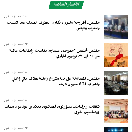
الأخبار الشائعة
4 أسابيع ago
أخبار
مكناس.. أطروحة دكتوراه تُقارن التطرف العنيف عند الشباب
بالمغرب وتونس
3 أسابيع ago
أخبار
مكناس تحتضن “مهرجان عيساوة: مقامات وإيقاعات عالمية”
من 22 إلى 25 يوليوز الجاري
4 أسابيع ago
أخبار
مكناس.. المصادقة على 65 مشروع وعملية بغلاف مالي إجمالي
يقدر ب 8.21 مليون درهم
4 أسابيع ago
أخبار
تنقلات وترقيات.. مسؤولون قضائيون بمكناس يودعون مهاما
ويتسلمون أخرى
3 أسابيع ago
أخبار