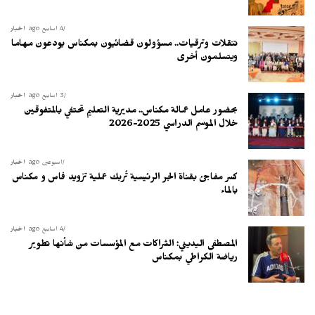
4 أسابيع ago
أخبار
تنقلات وترقيات.. مسؤولون قضائيون بمكناس يودعون مهاما
ويتسلمون أخرى
3 أسابيع ago
أخبار
بحضور عامل عمالة مكناس.. مديرية التعليم تحتفي بالمتفوقين
خلال الموسم الدراسي 2025-2026
أسبوعين ago
أخبار
كسر مفاجئ بقناة الجر الرئيسية تُربك عملية تزويد فاس و مكناس
بالماء
4 أسابيع ago
أخبار
المصطفى اليديني: الشراكات مع المؤسسات من شأنها تطوير
رياضة الكراطي بمكناس