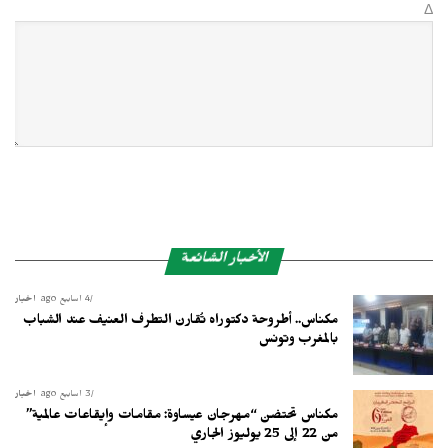
Δ
الأخبار الشائعة
4 أسابيع ago
أخبار
مكناس.. أطروحة دكتوراه تُقارن التطرف العنيف عند الشباب
بالمغرب وتونس
3 أسابيع ago
أخبار
مكناس تحتضن “مهرجان عيساوة: مقامات وإيقاعات عالمية”
من 22 إلى 25 يوليوز الجاري