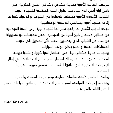
حرصت العناصر الأمنية بمدينة مكناس وكباقي المدن المغربية على
تامين ليلة أمس التي صادفت حلول السنة الميلادية الجديدة، حيث
انتشرت الأجهزة الأمنية بمختلف تلويناتها في الشوارع و الأحياء كما تم
إقامة سدود أمنية بمداخيل العاصمة الإسماعيلية .
درجة التأهب الأمني تم رفعها نظرا لما تشهده ليلية رأس السنة الميلادية
من مظاهر الإحتفال تخرج أحيانا عن السيطرة بفعل ممارسات غير مسؤولة
من عدد من الشباب الذي يعمدون تحت تأثير الكحول إلى تخريب
الممتلكات العامة و كسر زجاج نوافذ السيارات .
وشهدت مدينة مكناس ليلة أمس استنفارا أمنيا كبيرا، وانتشارا موسعا
لمختلف الأجهزة الأمنية؛ وذلك لضمان منع جميع الاحتفالات في إطار
الإجراءات الاحترازية التي أعلنتها البلاد عقب تفشي فيروس كورونا
المستجد.
وتلقت العناصر الأمنية تعليمات صارمة برفع درجة اليقظة والحذر ،
وتشديد إجراءات المراقبة، لمنع جميع الاحتفالات، وتطبيق إجراءات حظر
التنقل الليلي بالمملكة .
RELATED TOPICS: