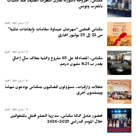
مكناس.. أطروحة دكتوراه تُقارن التطرف العنيف عند الشباب
بالمغرب وتونس
3 أسابيع ago
أخبار
مكناس تحتضن “مهرجان عيساوة: مقامات وإيقاعات عالمية”
من 22 إلى 25 يوليوز الجاري
4 أسابيع ago
أخبار
مكناس.. المصادقة على 65 مشروع وعملية بغلاف مالي إجمالي
يقدر ب 8.21 مليون درهم
4 أسابيع ago
أخبار
تنقلات وترقيات.. مسؤولون قضائيون بمكناس يودعون مهاما
ويتسلمون أخرى
3 أسابيع ago
أخبار
بحضور عامل عمالة مكناس.. مديرية التعليم تحتفي بالمتفوقين
خلال الموسم الدراسي 2025-2026