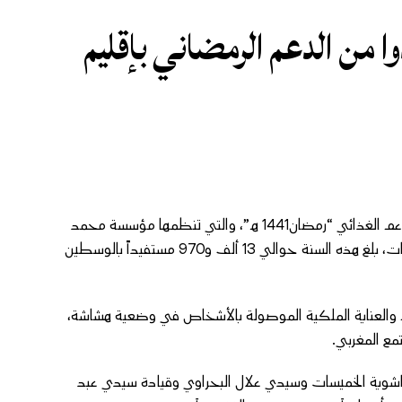
حوالى 14000 استفادوا من الدعم الرمضاني بإقليم
أفادت مصادر جريدة “الوطنية بريس” أن عدد المستفيدين من عملية الدعم الغذائي “رمضان1441 هـ”، والتي تنظمها مؤسسة محمد
الخامس للتضامن، بمناسبة شهر رمضان الأبرك، على مستوى إقليم الخميسات، بلغ هذه السنة حوالي 13 ألف و970 مستفيداً بالوسطين
ام والعناية الملكية الموصولة بالأشخاص في وضعية هشاشة،
تمع المغربي.
هـ” بإقليم الخميسات ما بين باشوية الخميسات وسيدي علال البحراوي وقيادة سيدي عبد