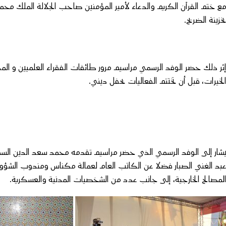
ع ختم القرآن الكريم والدعاء لأمير المؤمنين صاحب الجلالة الملك مح
خزينة الضريح.
ثر ذلك حضر الوفد الرسمي مراسيم مرور طائفات الفقراء العلميين و المدي
لخيرات، قبل أن تختتم الفعاليات بحفل ديني.
شار إلى الوفد الرسمي الذي حضر مراسيم تقدمه محمد سعد الدين الس
بد الغني الصبار فضلا عن الكاتب العام لعمالة مكناس ومندوب الشؤو
لمصالح الخارجية، إلى جانب عدد من الشخصيات المدنية والعسكرية.