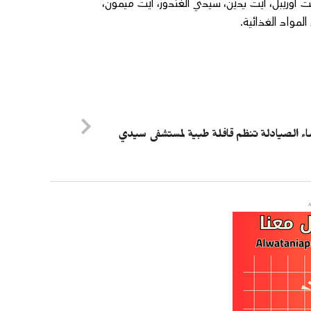
آيت أوريبل، آيت يدين، سيدي الغندور، آيت ميمون،
مواد الغذائية.
ء الصيادلة تنظم قافلة طبية لمستشفى سيدي