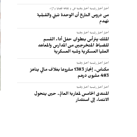
أخبار
أخبار رئيسية
أخبار وطنية
فن و ثقافة
قضايا و آراء
من دروس التاريخ أن الوحدة تبني والقبلية
تهدم
أخبار
أخبار رئيسية
أخبار وطنية
الملك يترأس بتطوان حفل أداء القسم
للضباط المتخرجين من المدارس والمعاهد
العليا العسكرية وشبه العسكرية
أخبار
أخبار رئيسية
أخبار وطنية
مكناس.. إنجاز 1383 مشروعا بغلاف مالي يناهز
483 مليون درهم
أخبار
أخبار رئيسية
أخبار وطنية
المنتدى الخامس لمغاربة العالم.. حين يتحول
الانتماء إلى استثمار
ا
ا