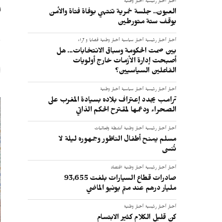
م
أخبار
أخبار رئيسية
أخبار وطنية
العيون.. جلسة خمرية تنتهي بوفاة فتاة والأمن
و
يوقف ستة متورطين
أخبار
أخبار رئيسية
أخبار سياسية
أخبار وطنية
قضايا و آراء
بين صمت الحكومة وسباق الانتخابات... هل
أصبحت إدارة الأزمات خارج أولويات
الفاعلين السياسيين؟
أخبار
أخبار رئيسية
أخبار سياسية
أخبار وطنية
ترامب يجدد إعتراف بلاده بسيادة المغرب على
الصحراء ودعمها لمقترح الحكم الذاتي
أخبار
أخبار رئيسية
أخبار وطنية
أنشطة وفعاليات
مسلم يمنح أطفال الناظور وجمهوره ليلة لا
تُنسى
أخبار
أخبار رئيسية
أخبار وطنية
اقتصاد
صادرات قطاع السيارات بلغت 93,655
مليار درهم عند متم يونيو الماضي
أخبار
أخبار رئيسية
أخبار وطنية
كن قليل الكلام كثير الابتسام