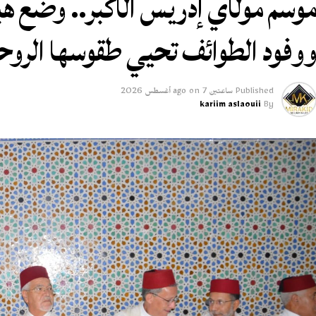
وسم مولاي إدريس الأكبر.. وضع هب
وفود الطوائف تحيي طقوسها الروح
Published
ساعتين ago
7 أغسطس 2026
on
kariim aslaouii
By