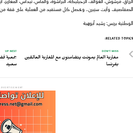
لرزاق، مرشوش، الغوالم، الزحيليكة، البراشوة، والماس، تيداس، المعازيز، 
لصفاصيف وآيت سيبرن.. ويحصل كل مستفيد من العملية على قفة من ال
لوطنية بريس: رشيد أبوهبة
RELATED TOPICS
UP NEXT
DON'T MISS
مغاربة العالم بمونت يتضامنون مع المغاربة العالقين
جمعية فضا
بفرنسا
سعيد
ADVERTISEMENT