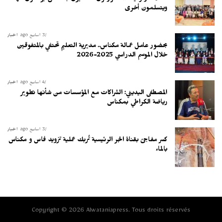
ويتسلمون أخرى
3 أسابيع ago
أخبار
بحضور عامل عمالة مكناس.. مديرية التعليم تحتفي بالمتفوقين
خلال الموسم الدراسي 2025-2026
4 أسابيع ago
أخبار
المصطفى اليديني: الشراكات مع المؤسسات من شأنها تطوير
رياضة الكراطي بمكناس
3 أسابيع ago
أخبار
كسر مفاجئ بقناة الجر الرئيسية تُربك عملية تزويد فاس و مكناس
بالماء
Copyright © 2026 Alwataniapress. Tous droits réservés