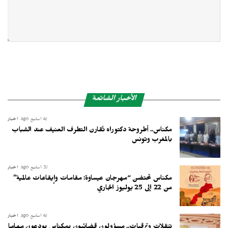
الأخبار الشائعة
4 أسابيع ago
أخبار
مكناس.. أطروحة دكتوراه تُقارن التطرف العنيف عند الشباب
بالمغرب وتونس
3 أسابيع ago
أخبار
مكناس تحتضن “مهرجان عيساوة: مقامات وإيقاعات عالمية”
من 22 إلى 25 يوليوز الجاري
4 أسابيع ago
أخبار
تنقلات وترقيات.. مسؤولون قضائيون بمكناس يودعون مهاما