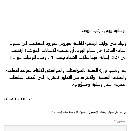
الوطنية بريس : رشيد ابوهبة
وجاء على بوابتها الرسمية الخاصة بفيروس كورونا المستجد، إلى حدود
الساعة العاشرة من صباح اليوم، أن حصيلة الإصابات المؤكدة ارتفعت
الى 1527 إصابة، فيما حالات الشفاء بلغت 141، وعدد الوفيات بلغ 110.
هذا وتهيب وزارة الصحة بالمواطنات والمواطنين الالتزام بقواعد النظافة
والسلامة الصحية، والانخراط في التدابير الاحترازية التي اتخذتها السلطات
المغربية، بكل وطنية ومسؤولية.
RELATED TOPICS:
لن يتم نشر عنوان بريدك الإلكتروني.
الحقول الإلزامية مشار إليها بـ
*
التعليق
*