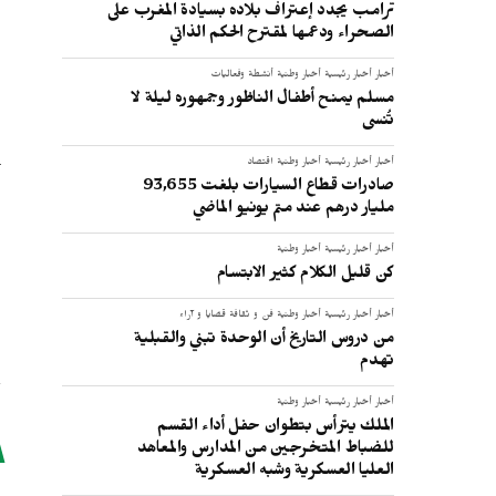
ترامب يجدد إعتراف بلاده بسيادة المغرب على
الصحراء ودعمها لمقترح الحكم الذاتي
أخبار
أخبار رئيسية
أخبار وطنية
أنشطة وفعاليات
مسلم يمنح أطفال الناظور وجمهوره ليلة لا
تُنسى
أخبار
أخبار رئيسية
أخبار وطنية
اقتصاد
صادرات قطاع السيارات بلغت 93,655
مليار درهم عند متم يونيو الماضي
أخبار
أخبار رئيسية
أخبار وطنية
كن قليل الكلام كثير الابتسام
أخبار
أخبار رئيسية
أخبار وطنية
فن و ثقافة
قضايا و آراء
من دروس التاريخ أن الوحدة تبني والقبلية
تهدم
أخبار
أخبار رئيسية
أخبار وطنية
الملك يترأس بتطوان حفل أداء القسم
للضباط المتخرجين من المدارس والمعاهد
العليا العسكرية وشبه العسكرية