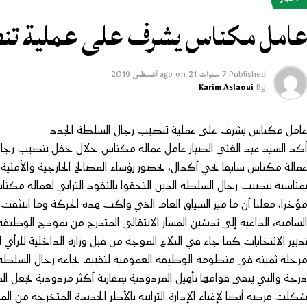
أخبار
امل مكناس يشرف على عملية تنص
Published
7 سنوات ago
21 أغسطس 2019
on
Karim Aslaoui
By
امل مكناس يشرف على عملية تنصيب رجال السلطة الجدد
كد السيد عبد الغني الصبار عامل عمالة مكناس خلال حفل تنصيب رجال
مالة مكناس سابقا بحي أكدال، بحضور رؤساء المصالح الخارجية والأمنية وا
مناسبة تنصيب رجال السلطة الذين التحقوا بالنفوذ الترابي لعمالة مكناس ع
ؤخرا، معلنا أن ما ميز السياق العام الذي واكب هذه الحركة وما انبث
لسامية، الداعية إلى تدشين المسار الانتقالي المتدرج من نموذج الوظيف
دبير الانتخابات كما جاء في البلاغ الموجه من قبل وزارة الداخلية للر
رجة والتي يبقى قوامها تأهيل المردودية بمقاربة أكثر مردودية تجعل المو
كلت فرصة أيضا لإغناء الإدارة الترابية بالأطر الجديدة المتخرجة من 