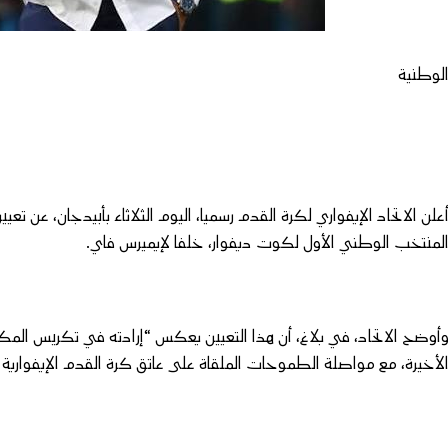
لوطنية
علن الاتحاد الإيفواري لكرة القدم رسميا، اليوم الثلاثاء بأبيدجان، عن تعيي
لمنتخب الوطني الأول لكوت ديفوار، خلفا لإيميرس فاي.
أوضح الاتحاد، في بلاغ، أن هذا التعيين يعكس “إرادته في تكريس الم
لأخيرة، مع مواصلة الطموحات الملقاة على عاتق كرة القدم الإيفوارية عل