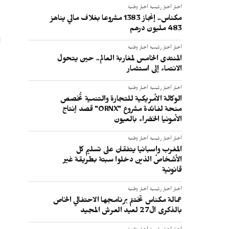
ر
أخبار
أخبار رئيسية
أخبار وطنية
مكناس.. إنجاز 1383 مشروعا بغلاف مالي يناهز
483 مليون درهم
أخبار
أخبار رئيسية
أخبار وطنية
المنتدى الخامس لمغاربة العالم.. حين يتحول
الانتماء إلى استثمار
أخبار
أخبار رئيسية
أخبار وطنية
الوكالة الأمريكية للتجارة والتنمية تُخصص
منحة لفائدة مشروع "ORNX" قصد إنتاج
الأمونيا الخضراء بالعيون
أخبار
أخبار رئيسية
أخبار وطنية
المغرب وإسبانيا يتفقان على تسليم كل
الأشخاص الذين دخلوا سبتة بطريقة غير
قانونية
أخبار
أخبار رئيسية
أخبار وطنية
عمالة مكناس تختتم برنامجها الاحتفالي الخاص
بالذكرى ال27 لعيد العرش المجيد