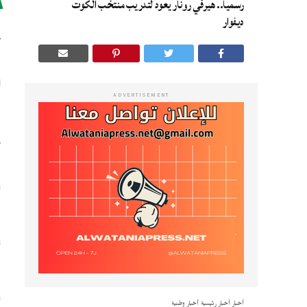
رسميا.. هيرفي رونار يعود لتدريب منتخب الكوت
ع
ديفوار
ADVERTISEMENT
ع
أ
ع
ب
م
ا
ت
د
ش
أخبار
أخبار رئيسية
أخبار وطنية