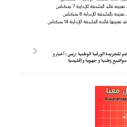
ير للجريدة الورقية الوطنية بريس : أخبار و
واضيع وطنية و جهوية و إقليمية