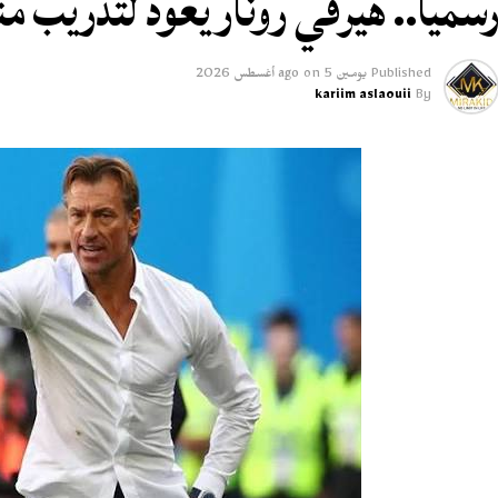
سميا.. هيرفي رونار يعود لتدريب 
Published
يومين ago
5 أغسطس 2026
on
kariim aslaouii
By