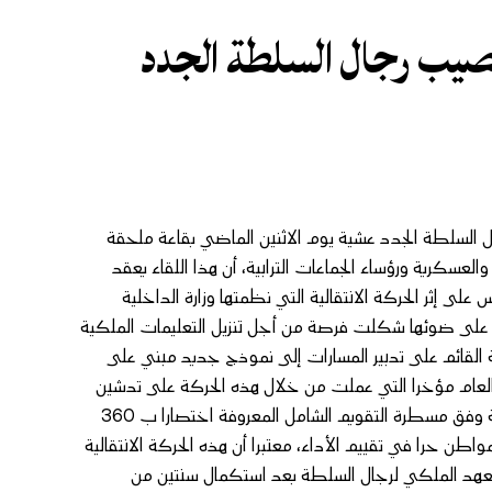
يب رجال السلطة الجدد
 السلطة الجدد عشية يوم الاثنين الماضي بقاعة ملحقة
لعسكرية ورؤساء الجماعات الترابية، أن هذا اللقاء يعقد
لى إثر الحركة الانتقالية التي نظمتها وزارة الداخلية
قت على ضوئها شكلت فرصة من أجل تنزيل التعليمات الملكية
ة القائم على تدبير المسارات إلى نموذج جديد مبني على
أي العام مؤخرا التي عملت من خلال هذه الحركة على تدشين
مرحلة ثمينة في منظومة الوظيفة العمومية لتقييم نجاعة رجال السلطة وفق مسطرة التقويم الشامل المعروفة اختصارا ب 360
اطن حرا في تقييم الأداء، معتبرا أن هذه الحركة الانتقالية
المعهد الملكي لرجال السلطة بعد استكمال سنتين من