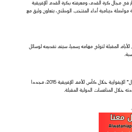
نار في مجال كرة القدم، ومعرفته بكرة القدم الإفريقية
ة مواصلة دينامية أداء المنتخب الوطني، بتعاون وثيق مع
لأيام المقبلة لتولي مهامه رسميا، سيتم تقديمه لوسائل
بة.
وبذلك، سيعود هيرفي رونار، المتوج من قبل بلقب بطل إفريقيا مع “الأفيال” الإيفوارية خلال كأس الأمم الإفريقية 2015، مجددا
ه خلال المنافسات الدولية المقبلة.