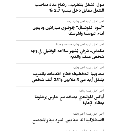
ا
سوق الشغل بالمغرب.. ارتفاع عدد مناصب
ر
الشغل مقابل دخل بنسبة 2,7 %
–
أخبار
أخبار رئيسية
أخبار وطنية
رياضة
–
"أسود الفوتسال" يخوضون مباراتين وديتين
–
أمام البوسنة والهرسك
–
أخبار
أخبار رئيسية
أخبار وطنية
حوادث و جرائم
–
مكناس.. شرطي يُشهر سلاحه الوظيفي في وجه
شخص عنف والديه
ا
–
أخبار
أخبار رئيسية
أخبار وطنية
–
مندوبية التخطيط: قطاع الخدمات بالمغرب
يُشغل أزيد من 5 ملايين و251 ألف شخص
–
–
أخبار
أخبار رئيسية
رياضة
–
أياكس الهولندي يتعاقد مع حارس برشلونة
بنظام الإعارة
–
–
أخبار
أخبار رئيسية
أخبار وطنية
–
الاستقلالية الذاتية بين الفردانية والمجتمع
ا