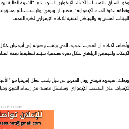
في السياق ذاته، سلط الاتحاد الإيفواري الضوء على “التجربة العالية لرو
تعلقه بكرة القدم الإيفوارية”، معتبرا أن هيرفي رونار سيضطلع بمسؤولي
لهيئات المسي رة والهياكل التقنية للاتحاد الإيفواري لكرة القدم.
أضاف الاتحاد أن المدرب الجديد، الذي يرتقب وصوله إلى أبيدجان خلال ا
لإعلام وللجمهور الرياضي خلال ندوة صحفية سيتم تنظيمها بهذه المناس
لإشراف على المنتخب الإيفواري. وستتمثل مهمته في إعداد الفريق وقيادت
ADVERTISEMENT