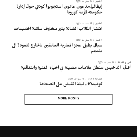
أخبار
6 سنوات ago
إيطاليا.مدّعون عامّون استجوبوا كونتي حول إدارة
حكومته لأزمة ‎كورونا
أخبار
6 سنوات ago
انتشار الكلاب الضالة يثير مخاوف ساكنة الخميسات
أخبار
6 سنوات ago
سباق يطيل عجز المغاربة العالقين بالخارج للعودة الى
بلدهم
فن و ثقافة
6 سنوات ago
أعمال الدخيسي ستظل علامات مضيئة في الحياة الفنيّة والثقافية
قضايا و آراء
6 سنوات ago
كوفيد19.. ليلة القبض على الصحافة
MORE POSTS