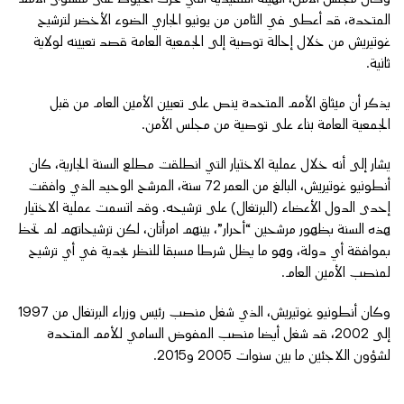
المتحدة، قد أعطى في الثامن من يونيو الجاري الضوء الأخضر لترشيح
غوتيريش من خلال إحالة توصية إلى الجمعية العامة قصد تعيينه لولاية
ثانية.
يذكر أن ميثاق الأمم المتحدة ينص على تعيين الأمين العام من قبل
الجمعية العامة بناء على توصية من مجلس الأمن.
يشار إلى أنه خلال عملية الاختيار التي انطلقت مطلع السنة الجارية، كان
أنطونيو غوتيريش، البالغ من العمر 72 سنة، المرشح الوحيد الذي وافقت
إحدى الدول الأعضاء (البرتغال) على ترشيحه. وقد اتسمت عملية الاختيار
هذه السنة بظهور مرشحين “أحرار”، بينهم امرأتان، لكن ترشيحاتهم لم تحظ
بموافقة أي دولة، وهو ما يظل شرطا مسبقا للنظر بجدية في أي ترشيح
لمنصب الأمين العام.
وكان أنطونيو غوتيريش، الذي شغل منصب رئيس وزراء البرتغال من 1997
إلى 2002، قد شغل أيضا منصب المفوض السامي للأمم المتحدة
لشؤون اللاجئين ما بين سنوات 2005 و2015.