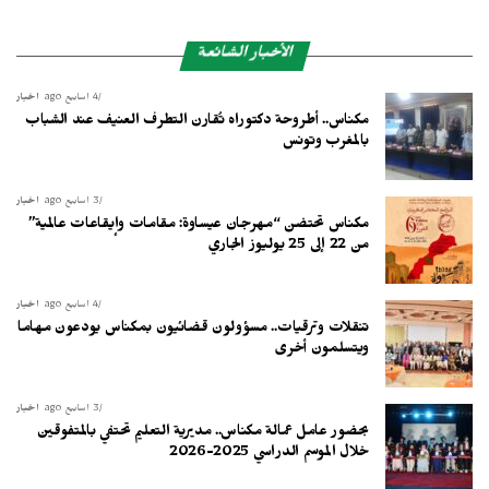
الأخبار الشائعة
4 أسابيع ago
أخبار
مكناس.. أطروحة دكتوراه تُقارن التطرف العنيف عند الشباب
بالمغرب وتونس
3 أسابيع ago
أخبار
مكناس تحتضن “مهرجان عيساوة: مقامات وإيقاعات عالمية”
من 22 إلى 25 يوليوز الجاري
4 أسابيع ago
أخبار
تنقلات وترقيات.. مسؤولون قضائيون بمكناس يودعون مهاما
ويتسلمون أخرى
3 أسابيع ago
أخبار
بحضور عامل عمالة مكناس.. مديرية التعليم تحتفي بالمتفوقين
خلال الموسم الدراسي 2025-2026