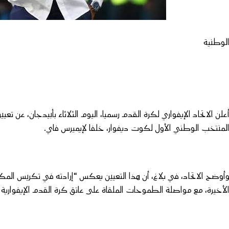
لوطنية
علن الاتحاد الإيفواري لكرة القدم رسميا، اليوم الثلاثاء بأبيدجان، عن تعيي
لمنتخب الوطني الأول لكوت ديفوار، خلفا لإيميرس فاي.
أوضح الاتحاد، في بلاغ، أن هذا التعيين يعكس “إرادته في تكريس الم
لأخيرة، مع مواصلة الطموحات الملقاة على عاتق كرة القدم الإيفوارية عل