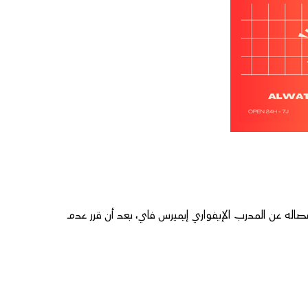
م قد أعلن، بتاريخ 31 يوليوز المنصرم، انفصاله عن المدرب الإيفواري إيميرس فاي، بعد أن قرر عدم