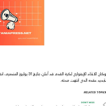
وكان الاتحاد الإيفواري لكرة القد
جديد عقده الذي انتهت مدته.
RELATED TOPICS
DON'T MISS