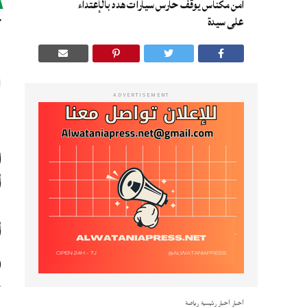
أمن مكناس يوقف حارس سيارات هدد بالإعتداء
أ
على سيدة
ADVERTISEMENT
ا
ت
أ
و
خ
أخبار
أخبار رئيسية
رياضة