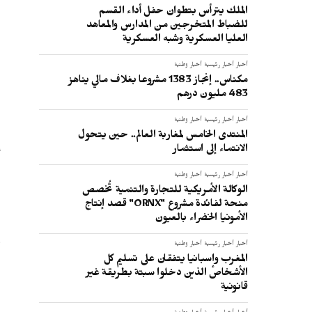
الملك يترأس بتطوان حفل أداء القسم
للضباط المتخرجين من المدارس والمعاهد
العليا العسكرية وشبه العسكرية
ا
أخبار
أخبار رئيسية
أخبار وطنية
مكناس.. إنجاز 1383 مشروعا بغلاف مالي يناهز
483 مليون درهم
أخبار
أخبار رئيسية
أخبار وطنية
المنتدى الخامس لمغاربة العالم.. حين يتحول
الانتماء إلى استثمار
أ
ا
أخبار
أخبار رئيسية
أخبار وطنية
الوكالة الأمريكية للتجارة والتنمية تُخصص
منحة لفائدة مشروع "ORNX" قصد إنتاج
الأمونيا الخضراء بالعيون
و
أخبار
أخبار رئيسية
أخبار وطنية
ا
المغرب وإسبانيا يتفقان على تسليم كل
الأشخاص الذين دخلوا سبتة بطريقة غير
قانونية