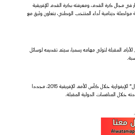
نار في مجال كرة القدم، ومعرفته بكرة القدم الإفريقية
ة مواصلة دينامية أداء المنتخب الوطني، بتعاون وثيق مع
لأيام المقبلة لتولي مهامه رسميا، سيتم تقديمه لوسائل
بة.
وبذلك، سيعود هيرفي رونار، المتوج من قبل بلقب بطل إفريقيا مع “الأفيال” الإيفوارية خلال كأس الأمم الإفريقية 2015، مجددا
ه خلال المنافسات الدولية المقبلة.