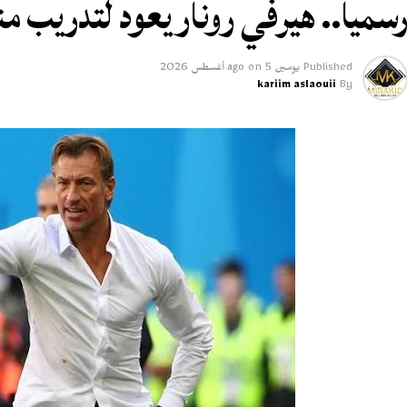
سميا.. هيرفي رونار يعود لتدريب 
Published
يومين ago
5 أغسطس 2026
on
kariim aslaouii
By