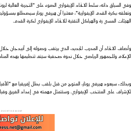
في السياق ذاته، سلط الاتحاد الإيفواري الضوء على “التجربة العالية لرو
تعلقه بكرة القدم الإيفوارية”، معتبرا أن هيرفي رونار سيضطلع بمسؤولي
لهيئات المسي رة والهياكل التقنية للاتحاد الإيفواري لكرة القدم.
أضاف الاتحاد أن المدرب الجديد، الذي يرتقب وصوله إلى أبيدجان خلال ا
لإعلام وللجمهور الرياضي خلال ندوة صحفية سيتم تنظيمها بهذه المناس
لإشراف على المنتخب الإيفواري. وستتمثل مهمته في إعداد الفريق وقيادت
ADVERTISEMENT