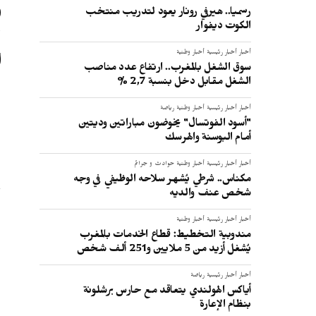
و
رسميا.. هيرفي رونار يعود لتدريب منتخب
الكوت ديفوار
ل
أخبار
أخبار رئيسية
أخبار وطنية
ا
سوق الشغل بالمغرب.. ارتفاع عدد مناصب
الشغل مقابل دخل بنسبة 2,7 %
:
أخبار
أخبار رئيسية
أخبار وطنية
رياضة
"أسود الفوتسال" يخوضون مباراتين وديتين
أمام البوسنة والهرسك
أخبار
أخبار رئيسية
أخبار وطنية
حوادث و جرائم
مكناس.. شرطي يُشهر سلاحه الوظيفي في وجه
شخص عنف والديه
أخبار
أخبار رئيسية
أخبار وطنية
مندوبية التخطيط: قطاع الخدمات بالمغرب
يُشغل أزيد من 5 ملايين و251 ألف شخص
أخبار
أخبار رئيسية
رياضة
أياكس الهولندي يتعاقد مع حارس برشلونة
بنظام الإعارة