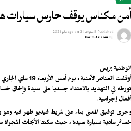
أخبار
من مكناس يوقف حارس سيارات هدد 
Published
5 سنوات ago
21 مايو 2021
on
Karim Aslaoui
By
لوطنية بريس
أوقفت العناصر الأمنية
ورطه في التهديد بالاعتداء جسديا على سيدة وإلحاق خسا
فعال إجرامية.
جرى توفيق المعني بناء على شريط فيديو ظهر فيه وهو ي
سائر مادية بسيارة سيدة ، حيث مكنتا الأبحاث المجراة م