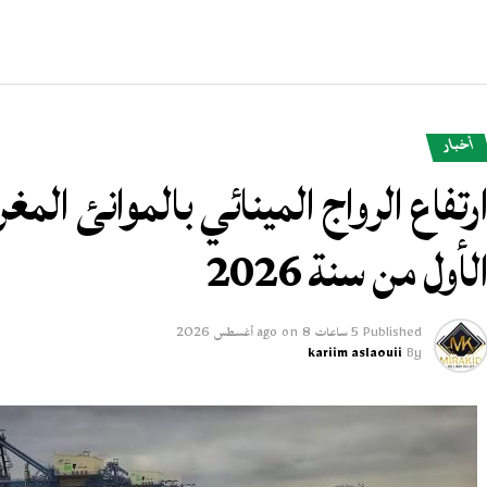
أخبار
لأول من سنة 2026
Published
5 ساعات ago
8 أغسطس 2026
on
kariim aslaouii
By