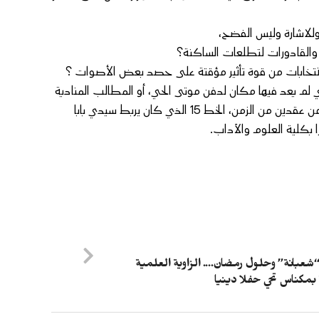
للاشارة وليس الفضح،
 والقادورات لتطلعات الساكنة؟
نتخابات من قوة تأثير مؤقتة على حصد بعض الأصوات ؟
لم يعد فيها مكان لدفن موتى الحي، أو المطالب المنادية
بتمكين حي سيدي بابا من حافلات النقل الحضري التي غابت عنه لأكثر من عقدين من الزمن، الخط 15 الذي كان يربط سيدي بابا
شعبانة” وحلول رمضان…. الزاوية العلمية
بمكناس تحي حفلا دينيا