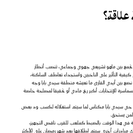
علاقة؟
 تجمع بين ماهو تشريعي جهوي وجماعي، تنصب أنظار
 كيفية التأثير على الناخبين واستجداء تعاطف الساكنة،
ضع بين أيدي القارئ ما تعيشه منطقة سيدي بابا وجه
رة الإنتخابات أكبر ربح مادي أو تحقيقا لمصلحة خاصة
كنة حي سيدي بابا مكناس لما سيتم استغلاله لكسب ود بعض
كنة في هذا الوقت بالضبط كملعب للقرب ناقص التجهيز،
 مبادرات أخرى سيتم اطلاقها بعد شهر رمضان على الأكثر