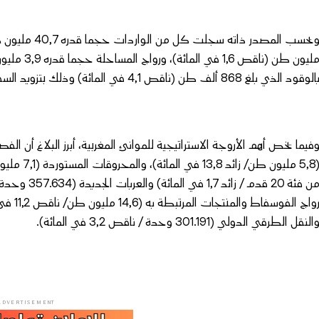
الوقود الذي بلغ 868 ألف طن (ناقص 4,1 في المائة) وذلك بتزويد السفن العابرة عبر مضيق جبل طارق.
النقل الطرقي الدولي (301.191 وحدة / ناقص 3,2 في المائة).
ADVERTISEMENT