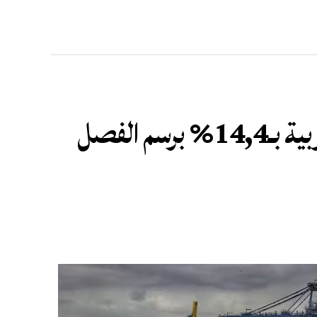
ارتفاع الرواج المينائي بالموانئ المغربية بـ14,4% برسم الفصل