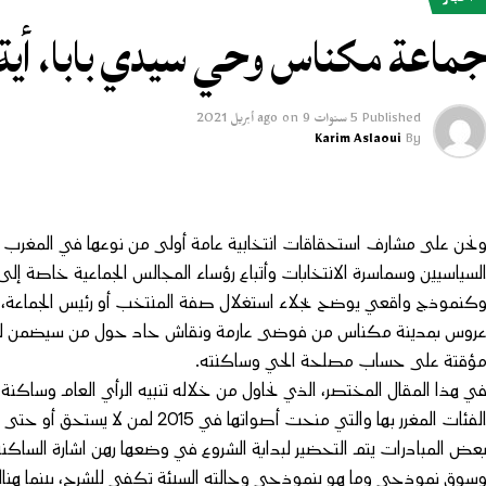
أخبار
ماعة مكناس وحي سيدي بابا، أية 
Published
5 سنوات ago
9 أبريل 2021
on
Karim Aslaoui
By
نحن على مشارف استحقاقات انتخابية عامة أولى من نوعها في المغرب
لسياسيين وسماسرة الانتخابات وأتباع رؤساء المجالس الجماعية خاصة إلى
كنموذج واقعي يوضح بجلاء استغلال صفة المنتخب أو رئيس الجماعة، ن
روس بمدينة مكناس من فوضى عارمة ونقاش حاد حول من سيضمن لسماس
ؤقتة على حساب مصلحة الحي وساكنته.
ي هذا المقال المختصر، الذي نحاول من خلاله تنبيه الرأي العام وسا
لفئات المغرر بها والتي منحت أصواتها في 2015 لمن لا يستحق أو حتى لمن يستحق.
عض المبادرات يتم التحضير لبداية الشروع في وضعها رهن اشارة السا
سوق نموذجي وما هو بنموذجي وحالته السيئة تكفي للشرح، بينما هناك