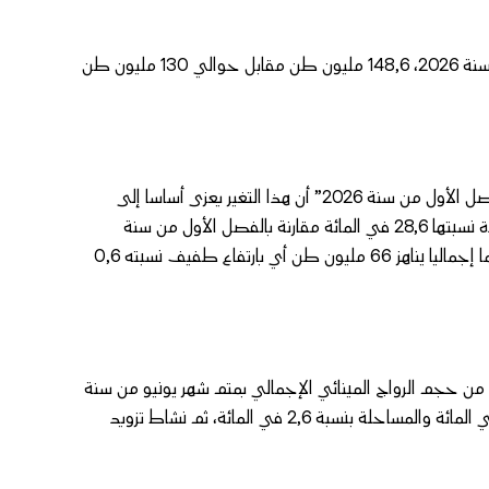
بلغ الرواج الإجمالي على صعيد الموانئ المغربية برسم الفصل الأول من سنة 2026، 148,6 مليون طن مقابل حوالي 130 مليون طن
وذكر بلاغ لوزارة التجهيز والماء حول “أنشطة الموانئ بالمغرب برسم الفصل الأول من سنة 2026” أن هذا التغير يعزى أساسا إلى
ارتفاع رواج نشاط المسافنة الذي سجل حجما قدره 82,6 مليون طن بزيادة نسبتها 28,6 في المائة مقارنة بالفصل الأول من سنة
2025، مشيرا إلى أن الرواج الوطني (دون احتساب المسافنة) سجل حجما إجماليا يناهز 66 مليون طن أي بارتفاع طفيف نسبته 0,6
اط المسافنة شكل نسبة هامة بلغت 55,6 في المائة من حجم الرواج المينائي الإجمالي بمتم شهر يونيو من سنة
2026، متبوعا بالواردات بنسبة 27,4 في المائة، والصادرات بنسبة 13,9 في المائة والمساحلة بنسبة 2,6 في المائة، ثم نشاط تزويد