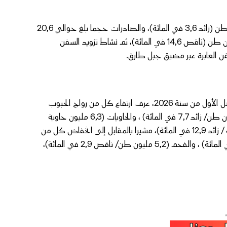
وبحسب المصدر ذاته سجلت كل من الواردات حجما قدره 40,7 مليون طن (زائد 3,6 في المائة)، والصادرات حجما بلغ حوالي 20,6
مليون طن (ناقص 1,6 في المائة)، ورواج المساحلة حجما قدره 3,9 مليون طن (ناقص 14,6 في المائة)، ثم نشاط تزويد السفن
وفيما يخص أهم الأروجة الاستراتيجية للموانئ المغربية، أبرز البلاغ أن الفصل الأول من سنة 2026، عرف ارتفاع كل من رواج الحبوب
(5,8 مليون طن/ زائد 13,8 في المائة)، والمحروقات المستوردة (7,1 مليون طن/ زائد 7,7 في المائة) ، والحاويات (6,3 مليون حاوية
من فئة 20 قدم / زائد 1,7 في المائة) والعربات الجديدة (357.634 وحدة / زائد 12,9 في المائة)، مشيرا بالمقابل إلى انخفاض كل من
رواج الفوسفاط والمنتجات المرتبطة به (14,6 مليون طن/ ناقص 11,2 في المائة) ، والفحم (5,2 مليون طن/ ناقص 2,9 في المائة)،