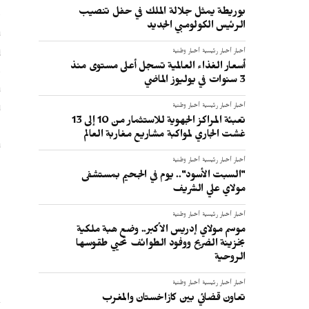
م
بوريطة يمثل جلالة الملك في حفل تنصيب
الرئيس الكولومبي الجديد
ب
ه
أخبار
أخبار رئيسية
أخبار وطنية
و
أسعار الغذاء العالمية تسجل أعلى مستوى منذ
3 سنوات في يوليوز الماضي
ن
أخبار
أخبار رئيسية
أخبار وطنية
تعبئة المراكز الجهوية للاستثمار من 10 إلى 13
ب
غشت الجاري لمواكبة مشاريع مغاربة العالم
ي
أخبار
أخبار رئيسية
أخبار وطنية
"السبت الأسود".. يوم في الجحيم بمستشفى
مولاي علي الشريف
:
أخبار
أخبار رئيسية
أخبار وطنية
موسم مولاي إدريس الأكبر.. وضع هبة ملكية
بخزينة الضريح ووفود الطوائف تحيي طقوسها
الروحية
أخبار
أخبار رئيسية
أخبار وطنية
تعاون قضائي بين كازاخستان والمغرب