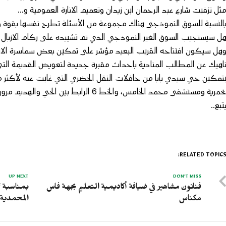
ثل تزفيت شارع عبد الرحمان ابن زيدان وتعميم الانارة العمومية و…
النسبة للسوق النموذجي هناك مجموعة من الأسئلة تطرح نفسها بقوة و
ل سيستجيب السوق الغير النموذجي الذي تم تشييده على ركام الازبال
هل سيكون افتتاحه القريب البعيد مؤشر على تمكين بعض سماسرة الا
اهيك عن المطالب المنادية باحداث مقبرة جديدة لتعويض القديمة التي 
حمرية ومستشفى محمد الخامس، والخط 6 الرابط بين الحي والهديم مرورا بكلية العلوم والآداب.
تبع..
RELATED TOPICS
UP NEXT
DON'T MISS
فنانون مشاهير في ضيافة أكاديمية التعليم بجهة فاس
بمناسبة “
مكناس
المحمدية 