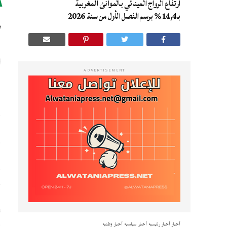
ارتفاع الرواج المينائي بالموانئ المغربية
ج
بـ14,4% برسم الفصل الأول من سنة 2026
ADVERTISEMENT
و
ا
و
ع
م
ف
ا
ب
و
أخبار
أخبار رئيسية
أخبار سياسية
أخبار وطنية