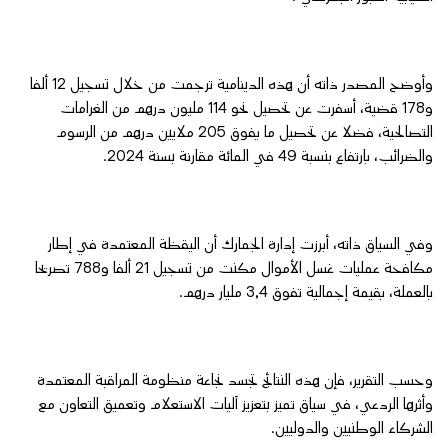
وأوضح المصدر ذاته أن هذه الدينامية ترجمت من خلال تسجيل 12 ألفا
و178 قضية، أسفرت عن تحصيل نحو 114 مليون درهم من الغرامات
التصالحية، فضلا عن تحصيل ما يفوق 205 ملايين درهم من الرسوم
والضرائب، بارتفاع بنسبة 49 في المائة مقارنة بسنة 2024.
وفي السياق ذاته، أبرزت إدارة الجمارك أن اليقظة المعتمدة في إطار
مكافحة عمليات غسل الأموال مكنت من تسجيل 21 ألفا و788 تصريحا
بالعملة، بقيمة إجمالية تفوق 3,4 مليار درهم.
وحسب التقرير، فإن هذه النتائج تجسد نجاعة منظومة المراقبة المعتمدة
وأثرها الردعي، في سياق تميز بتعزيز آليات الاستعلام وتعميق التعاون مع
الشركاء الوطنيين والدوليين.