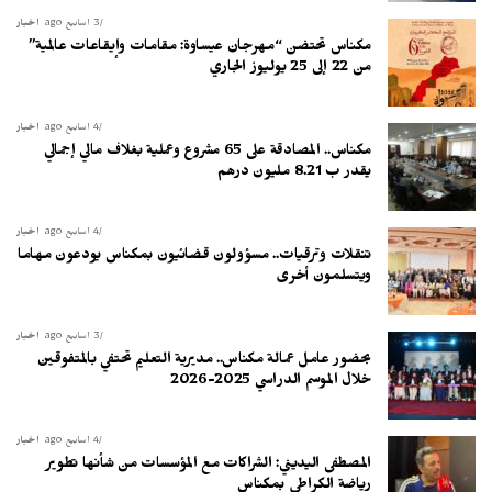
3 أسابيع ago
أخبار
مكناس تحتضن “مهرجان عيساوة: مقامات وإيقاعات عالمية”
من 22 إلى 25 يوليوز الجاري
4 أسابيع ago
أخبار
مكناس.. المصادقة على 65 مشروع وعملية بغلاف مالي إجمالي
يقدر ب 8.21 مليون درهم
4 أسابيع ago
أخبار
تنقلات وترقيات.. مسؤولون قضائيون بمكناس يودعون مهاما
ويتسلمون أخرى
3 أسابيع ago
أخبار
بحضور عامل عمالة مكناس.. مديرية التعليم تحتفي بالمتفوقين
خلال الموسم الدراسي 2025-2026
4 أسابيع ago
أخبار
المصطفى اليديني: الشراكات مع المؤسسات من شأنها تطوير
رياضة الكراطي بمكناس