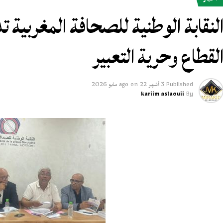
أخبار
لنقابة الوطنية للصحافة المغربية 
لقطاع وحرية التعبير
Published
3 أشهر ago
22 مايو 2026
on
kariim aslaouii
By