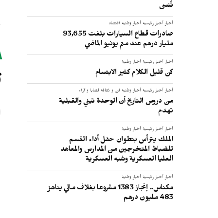
تُنسى
أخبار
أخبار رئيسية
أخبار وطنية
اقتصاد
صادرات قطاع السيارات بلغت 93,655
مليار درهم عند متم يونيو الماضي
ت
أخبار
أخبار رئيسية
أخبار وطنية
كن قليل الكلام كثير الابتسام
أخبار
أخبار رئيسية
أخبار وطنية
فن و ثقافة
قضايا و آراء
من دروس التاريخ أن الوحدة تبني والقبلية
تهدم
أخبار
أخبار رئيسية
أخبار وطنية
الملك يترأس بتطوان حفل أداء القسم
للضباط المتخرجين من المدارس والمعاهد
العليا العسكرية وشبه العسكرية
أخبار
أخبار رئيسية
أخبار وطنية
مكناس.. إنجاز 1383 مشروعا بغلاف مالي يناهز
483 مليون درهم