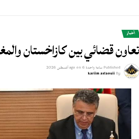
أخبار
عاون قضائي بين كازاخستان والم
Published
ساعة واحدة ago
6 أغسطس 2026
on
kariim aslaouii
By