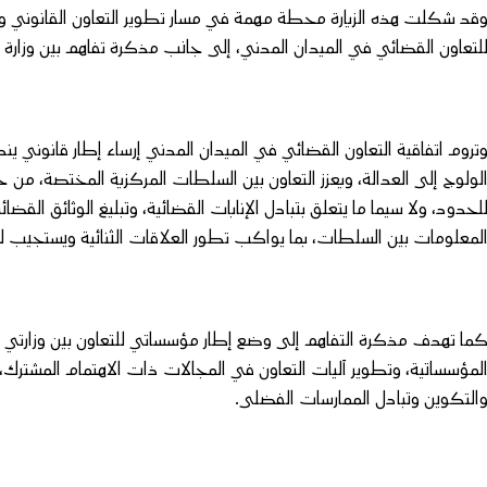
قد شكلت هذه الزيارة محطة مهمة في مسار تطوير التعاون القانوني وا
لتعاون القضائي في الميدان المدني، إلى جانب مذكرة تفاهم بين وزارة ا
تروم اتفاقية التعاون القضائي في الميدان المدني إرساء إطار قانوني ينظم
لولوج إلى العدالة، ويعزز التعاون بين السلطات المركزية المختصة، من خ
لحدود، ولا سيما ما يتعلق بتبادل الإنابات القضائية، وتبليغ الوثائق القضا
لمعلومات بين السلطات، بما يواكب تطور العلاقات الثنائية ويستجيب ل
ما تهدف مذكرة التفاهم إلى وضع إطار مؤسساتي للتعاون بين وزارتي الع
لمؤسساتية، وتطوير آليات التعاون في المجالات ذات الاهتمام المشترك، 
التكوين وتبادل الممارسات الفضلى.