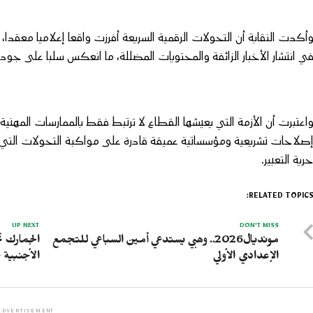
أكدت النقابة أن التحولات الرقمية السريعة أفرزت واقعا إعلاميا معقدا
ي انتشار الأخبار الزائفة والمحتويات المضللة، ما انعكس سلبا على جو
اعتبرت أن الأزمة التي يعيشها القطاع لا ترتبط فقط بالممارسات المهني
صلاحات تشريعية ومؤسساتية عميقة قادرة على مواكبة التحولات التي ي
رية التعبير.
RELATED TOPICS
UP NEXT
DON'T MISS
مونديال2026.. وهبي يستدعي أمين السباعي للتجمع
الإعدادي الأولي
الأجنبية خل
ADVERTISEMENT