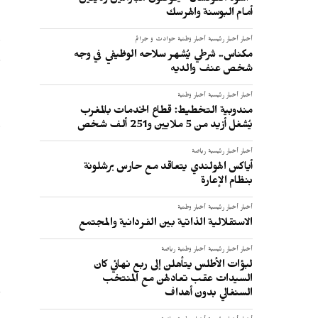
"أسود الفوتسال" يخوضون مباراتين وديتين
أمام البوسنة والهرسك
و
أخبار
أخبار رئيسية
أخبار وطنية
حوادث و جرائم
ف
مكناس.. شرطي يُشهر سلاحه الوظيفي في وجه
شخص عنف والديه
أخبار
أخبار رئيسية
أخبار وطنية
مندوبية التخطيط: قطاع الخدمات بالمغرب
و
يُشغل أزيد من 5 ملايين و251 ألف شخص
إ
أخبار
أخبار رئيسية
رياضة
ح
أياكس الهولندي يتعاقد مع حارس برشلونة
بنظام الإعارة
:
أخبار
أخبار رئيسية
أخبار وطنية
الاستقلالية الذاتية بين الفردانية والمجتمع
أخبار
أخبار رئيسية
أخبار وطنية
رياضة
لبؤات الأطلس يتأهلن إلى ربع نهائي كان
السيدات عقب تعادلهن مع المنتخب
السنغالي بدون أهداف