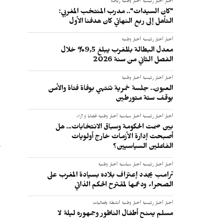
أخبار
أخبار رئيسية
أخبار وطنية
رياضة
"كان السيدات".. مدرب المنتخب المغربي:
التأهل إلى ربع النهائي كان هدفنا الأول
أخبار
أخبار رئيسية
أخبار وطنية
معدل البطالة بالمغرب يبلغ 9,5% خلال
الفصل الثاني من سنة 2026
أخبار
أخبار رئيسية
أخبار وطنية
العيون.. جلسة خمرية تنتهي بوفاة فتاة والأمن
يوقف ستة متورطين
أخبار
أخبار رئيسية
أخبار سياسية
أخبار وطنية
قضايا و آراء
بين صمت الحكومة وسباق الانتخابات... هل
أصبحت إدارة الأزمات خارج أولويات
الفاعلين السياسيين؟
أخبار
أخبار رئيسية
أخبار سياسية
أخبار وطنية
ترامب يجدد إعتراف بلاده بسيادة المغرب على
الصحراء ودعمها لمقترح الحكم الذاتي
أخبار
أخبار رئيسية
أخبار وطنية
أنشطة وفعاليات
مسلم يمنح أطفال الناظور وجمهوره ليلة لا