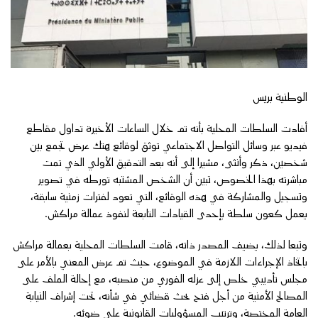
الوطنية بريس
أفادت السلطات المحلية بأنه تم خلال الساعات الأخيرة تداول مقاطع
فيديو عبر وسائل التواصل الاجتماعي توثق لوقائع هتك عرض تجمع بين
شخصين، ذكر وأنثى، مشيرا إلى أنه بعد التدقيق الأولي الذي تمت
مباشرته بهذا الخصوص، تبين أن الشخص المشتبه تورطه في تصوير
وتسجيل والمشاركة في هذه الوقائع، التي تعود لفترات زمنية سابقة،
يعمل كعون سلطة بإحدى القيادات التابعة لنفوذ عمالة مراكش.
وتبعا لذلك، يضيف المصدر ذاته، قامت السلطات المحلية بعمالة مراكش
باتخاذ الإجراءات اللازمة في الموضوع، حيث تم عرض المعني بالأمر على
مجلس تأديبي خلص إلى عزله الفوري من منصبه، مع إحالة الملف على
المصالح الأمنية من أجل فتح بحث قضائي في شأنه، تحت إشراف النيابة
العامة المختصة، وترتيب المسؤوليات القانونية على ضوئه.