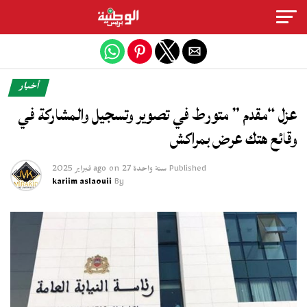
Exit mobile version
أخبار
عزل “مقدم ” متورط في تصوير وتسجيل والمشاركة في
وقائع هتك عرض بمراكش
Published
سنة واحدة ago
27 فبراير 2025
on
kariim aslaouii
By