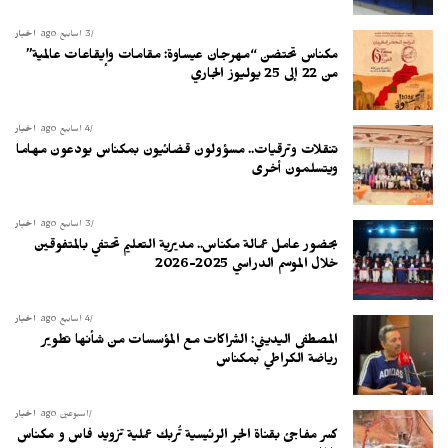
3 أسابيع ago
أخبار
مكناس تحتضن “مهرجان عيساوة: مقامات وإيقاعات عالمية”
من 22 إلى 25 يوليوز الجاري
4 أسابيع ago
أخبار
تنقلات وترقيات.. مسؤولون قضائيون بمكناس يودعون مهاما
ويتسلمون أخرى
3 أسابيع ago
أخبار
بحضور عامل عمالة مكناس.. مديرية التعليم تحتفي بالمتفوقين
خلال الموسم الدراسي 2025-2026
4 أسابيع ago
أخبار
المصطفى اليديني: الشراكات مع المؤسسات من شأنها تطوير
رياضة الكراطي بمكناس
أسبوعين ago
أخبار
كسر مفاجئ بقناة الجر الرئيسية تُربك عملية تزويد فاس و مكناس