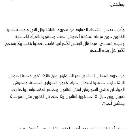
بمراكش.
وأعرب بعض النشطاء المغاربة عن فخرهم بالباشا نوال التي قامت بتطبيق
القانون دون مراعاة لمكانة أخنوش، حيث وصفوها بالمرأة الحديدية
وسيدة المبادئ، فيما قال البعض الأخر أنها قامت بعملها فقط ولا يستحق
الأمر كل هذه الضجة.
من جهته المحلل السياسي عمر الشرقاوي علق قائلا: “في قضية اخنوش
الباشا دارت خدمتها لضمان احترام قانون الطوارئ الصحية، واخنوش
المواطن ماشي السوبرمان امتثل للقانون وخضع لمقتضياته، واحنا ربحنا
تمرين زوين ديال لا أحد فوق القانون ولا تحته، بل القانون مثل الموت لا
يستثني أحدا”.
يذكر أن الباشا تدخلت يوم أمس، لوقف نشاط حزب أخنوش بسبب