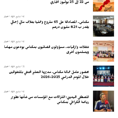
من 22 إلى 25 يوليوز الجاري
4 أسابيع ago
أخبار
مكناس.. المصادقة على 65 مشروع وعملية بغلاف مالي إجمالي
يقدر ب 8.21 مليون درهم
4 أسابيع ago
أخبار
تنقلات وترقيات.. مسؤولون قضائيون بمكناس يودعون مهاما
ويتسلمون أخرى
3 أسابيع ago
أخبار
بحضور عامل عمالة مكناس.. مديرية التعليم تحتفي بالمتفوقين
خلال الموسم الدراسي 2025-2026
4 أسابيع ago
أخبار
المصطفى اليديني: الشراكات مع المؤسسات من شأنها تطوير
رياضة الكراطي بمكناس