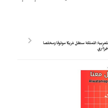
المغربية: المملكة ستظل شريكا موثوقا ومخلصا
جزائري