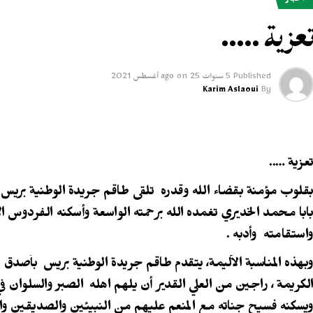
أخبار
عزية …..
Published
5 سنوات ago
25 أغسطس 2021
on
Karim Aslaoui
By
عزية …..
قلوب مؤمنة بقضاء الله وقدره تلقى طاقم جريدة الوطنية بريس 
ابا محمد الخديري تغمده الله برحمته الواسعة وأسكنه الفردوس ال
استقامته وأدبه .
بهذه المناسبة الأليمة، يتقدم طاقم جريدة الوطنية بريس بأصدق عب
لكريمة ، راجين من العلي القدير أن يلهم اهله الصبر والسلوان ف
يسكنه فسيح جناته مع المنعم عليهم من النبيئين والصديقين والش