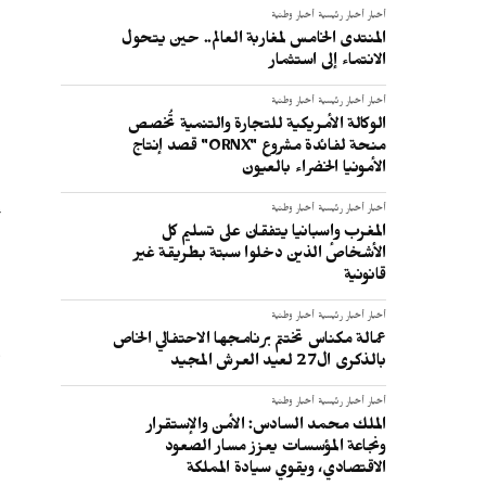
أخبار
أخبار رئيسية
أخبار وطنية
المنتدى الخامس لمغاربة العالم.. حين يتحول
الانتماء إلى استثمار
ا
أخبار
أخبار رئيسية
أخبار وطنية
الوكالة الأمريكية للتجارة والتنمية تُخصص
منحة لفائدة مشروع "ORNX" قصد إنتاج
الأمونيا الخضراء بالعيون
أخبار
أخبار رئيسية
أخبار وطنية
أ
المغرب وإسبانيا يتفقان على تسليم كل
ا
الأشخاص الذين دخلوا سبتة بطريقة غير
قانونية
أخبار
أخبار رئيسية
أخبار وطنية
عمالة مكناس تختتم برنامجها الاحتفالي الخاص
و
بالذكرى ال27 لعيد العرش المجيد
ا
أخبار
أخبار رئيسية
أخبار وطنية
الملك محمد السادس: الأمن والإستقرار
ونجاعة المؤسسات يعزز مسار الصعود
الاقتصادي، ويقوي سيادة المملكة
و