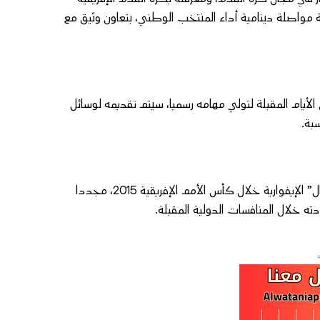
ة مواصلة دينامية أداء المنتخب الوطني، بتعاون وثيق مع
لأيام المقبلة لتولي مهامه رسميا، سيتم تقديمه لوسائل
بة.
وبذلك، سيعود هيرفي رونار، المتوج من قبل بلقب بطل إفريقيا مع “الأفيال” الإيفوارية خلال كأس الأمم الإفريقية 2015، مجددا
ه خلال المنافسات الدولية المقبلة.