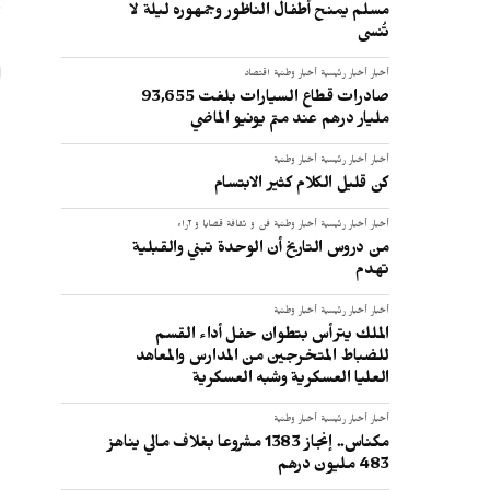
مسلم يمنح أطفال الناظور وجمهوره ليلة لا
تُنسى
أخبار
أخبار رئيسية
أخبار وطنية
اقتصاد
صادرات قطاع السيارات بلغت 93,655
مليار درهم عند متم يونيو الماضي
أخبار
أخبار رئيسية
أخبار وطنية
كن قليل الكلام كثير الابتسام
أخبار
أخبار رئيسية
أخبار وطنية
فن و ثقافة
قضايا و آراء
من دروس التاريخ أن الوحدة تبني والقبلية
تهدم
أخبار
أخبار رئيسية
أخبار وطنية
الملك يترأس بتطوان حفل أداء القسم
للضباط المتخرجين من المدارس والمعاهد
العليا العسكرية وشبه العسكرية
أخبار
أخبار رئيسية
أخبار وطنية
مكناس.. إنجاز 1383 مشروعا بغلاف مالي يناهز
483 مليون درهم