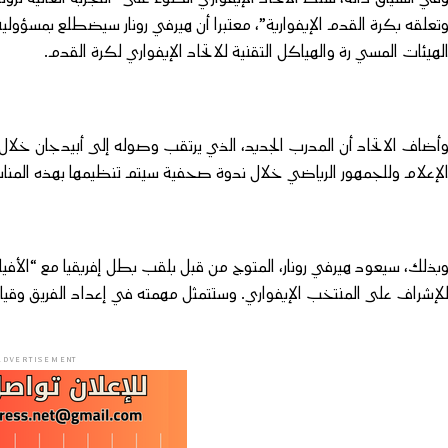
تعلقه بكرة القدم الإيفوارية”، معتبرا أن هيرفي رونار سيضطلع بمسؤولي
لهيئات المسي رة والهياكل التقنية للاتحاد الإيفواري لكرة القدم.
أضاف الاتحاد أن المدرب الجديد، الذي يرتقب وصوله إلى أبيدجان خلال ا
لإعلام وللجمهور الرياضي خلال ندوة صحفية سيتم تنظيمها بهذه المناس
لإشراف على المنتخب الإيفواري. وستتمثل مهمته في إعداد الفريق وقيادت
ADVERTISEMENT