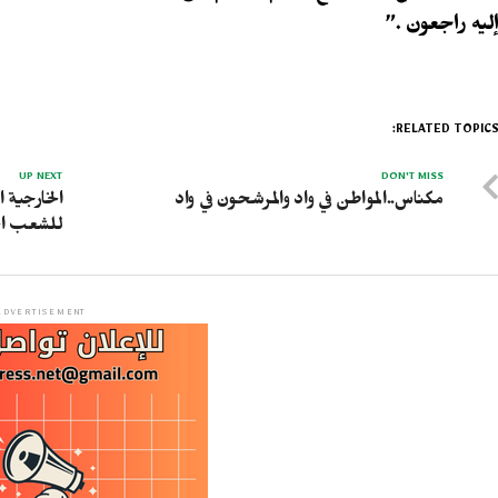
ليه راجعون .”
RELATED TOPICS
UP NEXT
DON'T MISS
مكناس..المواطن في واد والمرشحون في واد
الخارجية 
للشعب ال
ADVERTISEMENT