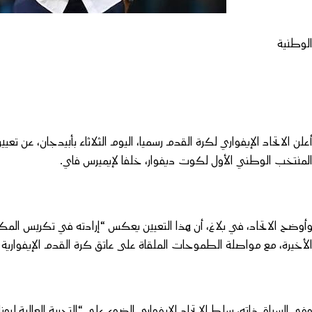
لوطنية
علن الاتحاد الإيفواري لكرة القدم رسميا، اليوم الثلاثاء بأبيدجان، عن تعيي
لمنتخب الوطني الأول لكوت ديفوار، خلفا لإيميرس فاي.
أوضح الاتحاد، في بلاغ، أن هذا التعيين يعكس “إرادته في تكريس الم
لأخيرة، مع مواصلة الطموحات الملقاة على عاتق كرة القدم الإيفوارية عل
في السياق ذاته، سلط الاتحاد الإيفواري الضوء على “التجربة العالية لرو