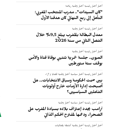
أخبار
أخبار رئيسية
أخبار وطنية
رياضة
"كان السيدات".. مدرب المنتخب المغربي:
التأهل إلى ربع النهائي كان هدفنا الأول
أخبار
أخبار رئيسية
أخبار وطنية
معدل البطالة بالمغرب يبلغ 9,5% خلال
الفصل الثاني من سنة 2026
أخبار
أخبار رئيسية
أخبار وطنية
العيون.. جلسة خمرية تنتهي بوفاة فتاة والأمن
يوقف ستة متورطين
أخبار
أخبار رئيسية
أخبار سياسية
أخبار وطنية
قضايا و آراء
بين صمت الحكومة وسباق الانتخابات... هل
أصبحت إدارة الأزمات خارج أولويات
الفاعلين السياسيين؟
أخبار
أخبار رئيسية
أخبار سياسية
أخبار وطنية
ترامب يجدد إعتراف بلاده بسيادة المغرب على
الصحراء ودعمها لمقترح الحكم الذاتي
ر
أخبار
أخبار رئيسية
أخبار وطنية
أنشطة وفعاليات