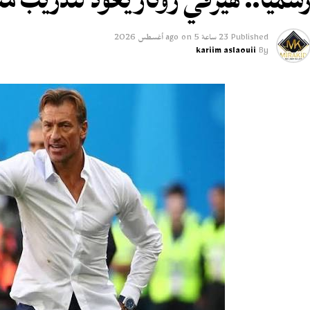
Published
23 ساعة ago
5 أغسطس 2026
on
kariim aslaouii
By