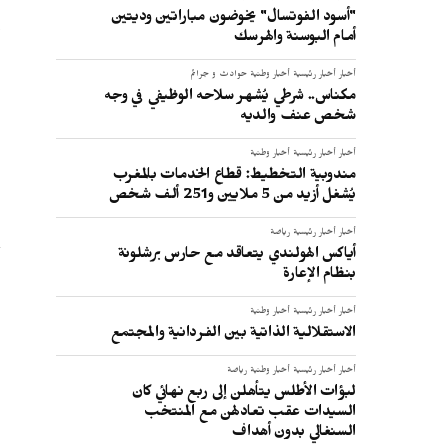
"أسود الفوتسال" يخوضون مباراتين وديتين
إ
أمام البوسنة والهرسك
أخبار
أخبار رئيسية
أخبار وطنية
حوادث و جرائم
مكناس.. شرطي يُشهر سلاحه الوظيفي في وجه
شخص عنف والديه
:
أخبار
أخبار رئيسية
أخبار وطنية
مندوبية التخطيط: قطاع الخدمات بالمغرب
يُشغل أزيد من 5 ملايين و251 ألف شخص
أخبار
أخبار رئيسية
رياضة
أياكس الهولندي يتعاقد مع حارس برشلونة
بنظام الإعارة
أخبار
أخبار رئيسية
أخبار وطنية
الاستقلالية الذاتية بين الفردانية والمجتمع
أخبار
أخبار رئيسية
أخبار وطنية
رياضة
لبؤات الأطلس يتأهلن إلى ربع نهائي كان
السيدات عقب تعادلهن مع المنتخب
السنغالي بدون أهداف