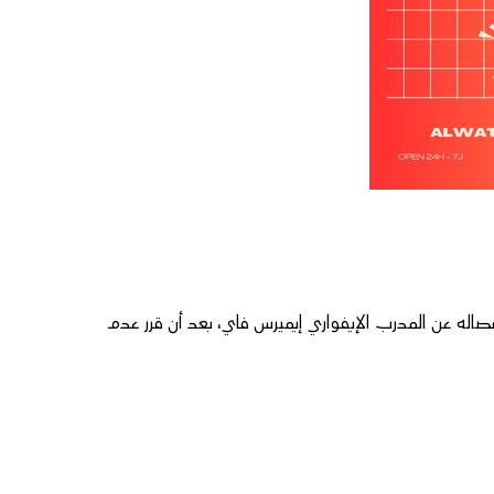
م قد أعلن، بتاريخ 31 يوليوز المنصرم، انفصاله عن المدرب الإيفواري إيميرس فاي، بعد أن قرر عدم