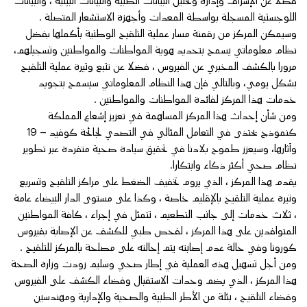
فضلا عن الإشراف وإدارة وتحليل البيانات الطبية والبيانات البيئية ، والبيانات
اللوجستية المسجلة بواسطة المعدات وأجهزة الاستشعار المتصلة .
وسيمكن المركز من رقمنة مسار عملية التلقيح الوطنية بأكملها بفضل
نظام معلوماتي يسمح بتحديد هوية المواطنات والمواطنين وتسجيلهم،
مرورا بالكشف المخبري عن الفيروس ، فضلا عن تتبع وتيرة عملية التلقيح
بشكل يومي، وبالتالي فإن هذا النظام المعلوماتي سيسمح بتجويد
خدمات هذا المركز لفائدة المواطنات والمواطنين .
ومن شأن إحداث هذا المركز المساهمة في تعزيز إشعاع المملكة
كنموذج يحتذى في التعامل المثالي في التصدي لجائحة كوفيد – 19
وآثارها، وسيعزز طموح بلادنا في تحقيق سيادة صحية متفردة عبر تطوير
نظام صحي أكثر ذكاء وابتكارا.
يقدم هذا المركز ، الذي يروم تخفيف الضغط على مراكز التلقيح وتسريع
وتيرة عملية التلقيح بالإقليم خاصة ، وكذا على مستوى الدار البيضاء عامة
، ثلاث خدمات إلى جانب التطعيم ، تتمثل في إجراء ، كافة المواطنين
المتوافدين على هذا المركز ، لفحص طبي للكشف عن الإصابة بفيروس
كورونا وفي حالة عدم إصابته يتم إحالته على مصلحة بالمركز للتلقيح .
ومن أجل تسهيل هذه العملية في إطار صحي وسليم زودت وزارة الصحة
هذا المركز ، الذي يضم وحدات الاستقبال وفضاء الكشف على الفيروس
وفضاء التلقيح ، بثلة من الأطر الطبية والصحية والإدارية ومهندسين