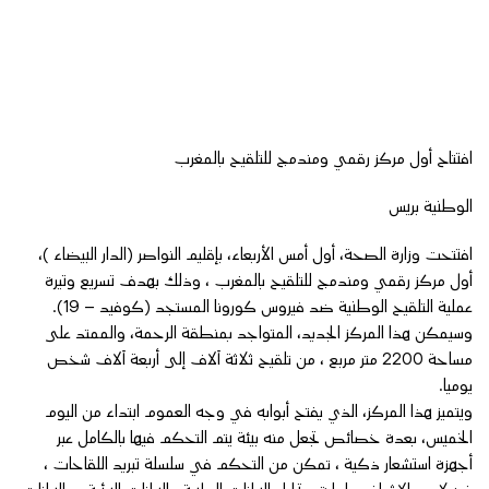
افتتاح أول مركز رقمي ومندمج للتلقيح بالمغرب
الوطنية بريس
افتتحت وزارة الصحة، أول أمس الأربعاء، بإقليم النواصر (الدار البيضاء )،
أول مركز رقمي ومندمج للتلقيح بالمغرب ، وذلك بهدف تسريع وتيرة
عملية التلقيح الوطنية ضد فيروس كورونا المستجد (كوفيد – 19).
وسيمكن هذا المركز الجديد، المتواجد بمنطقة الرحمة، والممتد على
مساحة 2200 متر مربع ، من تلقيح ثلاثة آلاف إلى أربعة آلاف شخص
يوميا.
ويتميز هذا المركز، الذي يفتح أبوابه في وجه العموم ابتداء من اليوم
الخميس، بعدة خصائص تجعل منه بيئة يتم التحكم فيها بالكامل عبر
أجهزة استشعار ذكية ، تمكن من التحكم في سلسلة تبريد اللقاحات ،