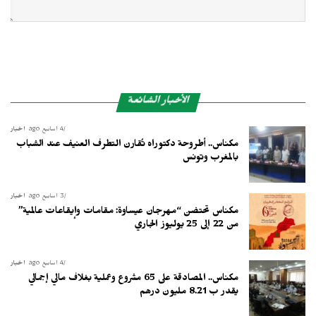
الأخبار الشائعة
4 أسابيع ago
أخبار
مكناس.. أطروحة دكتوراه تُقارن التطرف العنيف عند الشباب
بالمغرب وتونس
3 أسابيع ago
أخبار
مكناس تحتضن “مهرجان عيساوة: مقامات وإيقاعات عالمية”
من 22 إلى 25 يوليوز الجاري
4 أسابيع ago
أخبار
مكناس.. المصادقة على 65 مشروع وعملية بغلاف مالي إجمالي
يقدر ب 8.21 مليون درهم