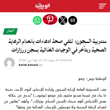
Exit mobile version
/htdocs/wp-
content/themes/z-
news/amp-
single.php
أخبار
on line
77
مندوبية السجون: تنفي صحة ادعاءات بانعدام الرعاية
Warning
:
الصحية وبتأخر في الوجبات الغذائية بسجن ورزازات
Trying to
access
array
offset on
Published
6 سنوات ago
27 أبريل 2020
on
value of
Karim Aslaoui
By
type
bool in
/htdocs/wp-
الوطنية بريس- ومع
content/themes/z-
news/amp-
single.php
نفت المندوبية العامة لإدارة السجون وإعادة الإدماج، اليوم الأحد، صحة
on line
77
ما جاء في شريط فيديو منشور على موقع (يوتيوب) “يدعي من خلاله
"
بعض الأشخاص أنهم سجناء بالسجن المحلي بورزازات”، وأنهم “يعانون من
width="36"
height="36">
انعدام الرعاية الصحية ولا يتوصلون بالوجبات الغذائية في وقتها”