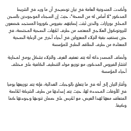
وأكدت المندوبية العامة في بيان توضيحي أن ما ورد في الشريط
المذكور “لا أساس له من الصحة”، حيث إن السجناء الموجودين بالسجن
المحلي بورزازات والذين ثبتت إصابتهم بفيروس كورونا المستجد يخضعون
للبروتوكول العلاجي المعتمد من طرف الجهات الصحية المختصة، في
حين يستفيد بقية النزلاء المعزولين في أحياء أخرى من الرعاية الصحية
المعتادة من طرف الطاقم الطبي للمؤسسة
وأضاف المصدر ذاته أنه يتم تعقيم الغرف والنزلاء بشكل يومي لمحاربة
انتشار الفيروس المذكور، مع توزيع مواد التنظيف الكافية على مختلف
أحياء المؤسسة
وأشار البيان إلى أنه في ما يتعلق بالوجبات الغذائية، فإنه يتم توزيعها يوميا
في الأوقات المحددة لها، حيث يتم إعدادها من طرف الشركة الخاصة
المتعاقد معها لهذا الغرض، مع الحرص على ضمان تنوعها وجودتها كما
وكيفا.