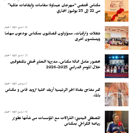
مكناس تحتضن “مهرجان عيساوة: مقامات وإيقاعات عالمية”
من 22 إلى 25 يوليوز الجاري
4 أسابيع ago
أخبار
تنقلات وترقيات.. مسؤولون قضائيون بمكناس يودعون مهاما
ويتسلمون أخرى
3 أسابيع ago
أخبار
بحضور عامل عمالة مكناس.. مديرية التعليم تحتفي بالمتفوقين
خلال الموسم الدراسي 2025-2026
أسبوعين ago
أخبار
كسر مفاجئ بقناة الجر الرئيسية تُربك عملية تزويد فاس و مكناس
بالماء
4 أسابيع ago
أخبار
المصطفى اليديني: الشراكات مع المؤسسات من شأنها تطوير
رياضة الكراطي بمكناس