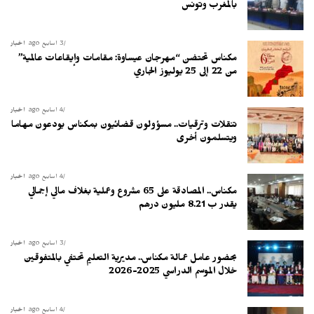
بالمغرب وتونس
3 أسابيع ago
أخبار
مكناس تحتضن “مهرجان عيساوة: مقامات وإيقاعات عالمية”
من 22 إلى 25 يوليوز الجاري
4 أسابيع ago
أخبار
تنقلات وترقيات.. مسؤولون قضائيون بمكناس يودعون مهاما
ويتسلمون أخرى
4 أسابيع ago
أخبار
مكناس.. المصادقة على 65 مشروع وعملية بغلاف مالي إجمالي
يقدر ب 8.21 مليون درهم
3 أسابيع ago
أخبار
بحضور عامل عمالة مكناس.. مديرية التعليم تحتفي بالمتفوقين
خلال الموسم الدراسي 2025-2026
4 أسابيع ago
أخبار