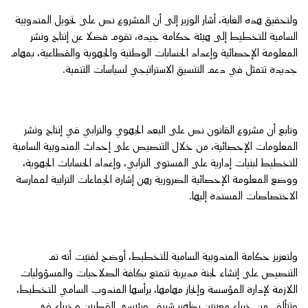
ولتحقيق هذه الغاية، أشار الوزير إلى أن المشروع نص على تحويل المندوبية
السامية للتخطيط إلى هيئة حكامة جيدة، تقوم فضلا عن إنتاج ونشر
المعلومة الإحصائية وإعداد الحسابات الوطنية والجهوية والقطاعية، بمهام
جديدة تتمثل في دعم التنسيق الاستراتيجي لسياسات التنمية.
وتابع أن مشروع القانون نص على البعد الجهوي والترابي في إنتاج ونشر
المعلومات الإحصائية، من خلال التنصيص على إحداث المندوبية السامية
للتخطيط لبنيات إدارية على المستوى الترابي، وإعداد الحسابات الجهوية،
ووضع المعلومة الإحصائية الضرورية رهن إشارة الجماعات الترابية لممارسة
الاختصاصات المسندة إليها.
ولتعزيز حكامة المندوبية السامية للتخطيط، أوضح لفتيت أنه تم
التنصيص على إنشاء لجنة مديرية تتمتع بكافة الصلاحيات والمسؤوليات
اللازمة لإدارة المؤسسة وإنجاز مهامها، يرأسها المندوب السامي للتخطيط،
وتتألف من خبراء معينين بظهير شريف ورئيسي القطبين وخبراء في