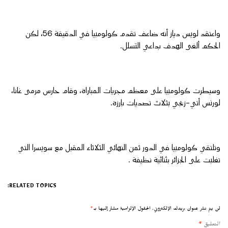
واعتقد لويس دياز أنه ضاعف تقدم كولومبيا في الدقيقة 56، لكن
الحكم ألغى الهدف بداعي التسلل.
وسيطرت كولومبيا على معظم مجريات المباراة، وقام حارس مرمى غانا،
لورنس أتي-زيجي بثلاث تصديات بارزة.
وتلتقي كولومبيا في الدور ثمن النهائي الثلاثاء المقبل مع سويسرا التي
تغلبت على الجزائر بثنائية نظيفة .
RELATED TOPICS:
لن يتم نشر عنوان بريدك الإلكتروني.
الحقول الإلزامية مشار إليها بـ
*
التعليق
*