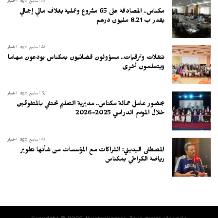
4 أسابيع ago
أخبار
مكناس.. المصادقة على 65 مشروع وعملية بغلاف مالي إجمالي
يقدر ب 8.21 مليون درهم
4 أسابيع ago
أخبار
تنقلات وترقيات.. مسؤولون قضائيون بمكناس يودعون مهاما
ويتسلمون أخرى
3 أسابيع ago
أخبار
بحضور عامل عمالة مكناس.. مديرية التعليم تحتفي بالمتفوقين
خلال الموسم الدراسي 2025-2026
4 أسابيع ago
أخبار
المصطفى اليديني: الشراكات مع المؤسسات من شأنها تطوير
رياضة الكراطي بمكناس