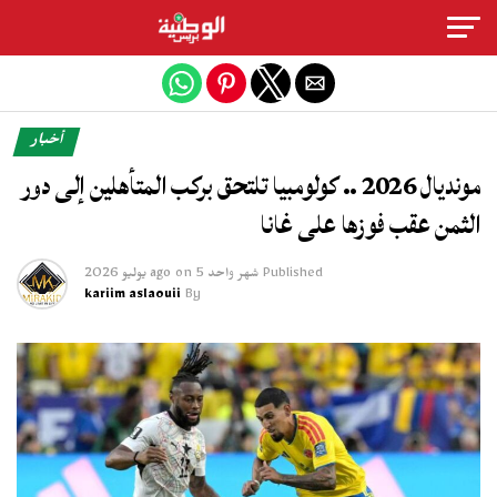
Exit mobile version
أخبار
مونديال 2026 .. كولومبيا تلتحق بركب المتأهلين إلى دور
الثمن عقب فوزها على غانا
Published
شهر واحد ago
5 يوليو 2026
on
kariim aslaouii
By